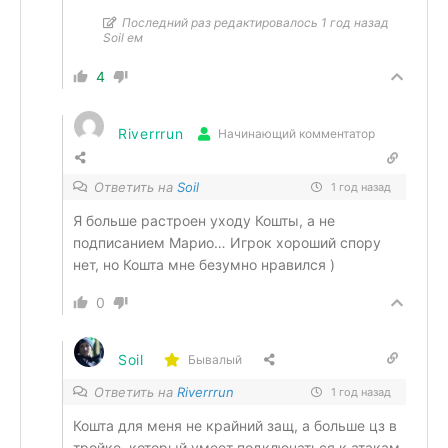
Последний раз редактировалось 1 год назад
Soil ем
4
Riverrrun
Начинающий комментатор
Ответить на
Soil
1 год назад
Я больше растроен уходу Кошты, а не
подписанием Марио… Игрок хороший спору
нет, но Кошта мне безумно нравился )
0
Soil
Бывалый
Ответить на
Riverrrun
1 год назад
Кошта для меня не крайний защ, а больше цз в
тройке, который умеет подключаться к атакам.