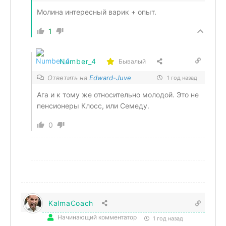
Молина интересный варик + опыт.
1
Number_4
Бывалый
Ответить на
Edward-Juve
1 год назад
Ага и к тому же относительно молодой. Это не
пенсионеры Клосс, или Семеду.
0
KalmaCoach
Начинающий комментатор
1 год назад