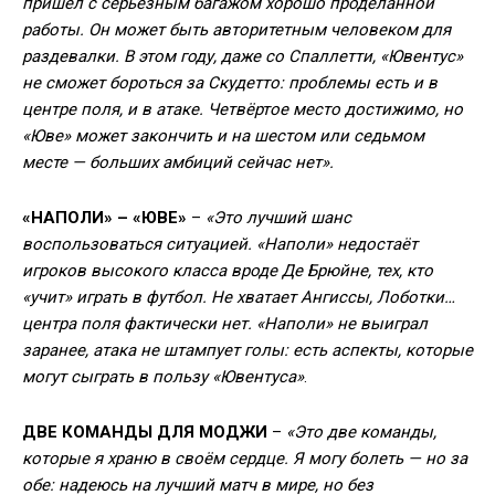
пришёл с серьёзным багажом хорошо проделанной
работы. Он может быть авторитетным человеком для
раздевалки. В этом году, даже со Спаллетти, «Ювентус»
не сможет бороться за Скудетто: проблемы есть и в
центре поля, и в атаке. Четвёртое место достижимо, но
«Юве» может закончить и на шестом или седьмом
месте — больших амбиций сейчас нет».
«НАПОЛИ» – «ЮВЕ»
–
«Это лучший шанс
воспользоваться ситуацией. «Наполи» недостаёт
игроков высокого класса вроде Де Брюйне, тех, кто
«учит» играть в футбол. Не хватает Ангиссы, Лоботки…
центра поля фактически нет. «Наполи» не выиграл
заранее, атака не штампует голы: есть аспекты, которые
могут сыграть в пользу «Ювентуса»
.
ДВЕ КОМАНДЫ ДЛЯ МОДЖИ
–
«Это две команды,
которые я храню в своём сердце. Я могу болеть — но за
обе: надеюсь на лучший матч в мире, но без