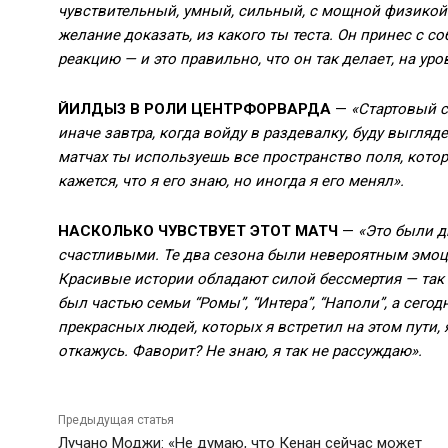
чувствительный, умный, сильный, с мощной физикой.
желание доказать, из какого ты теста. Он принес с с
реакцию — и это правильно, что он так делает, на ур
ЙИЛДЫЗ В РОЛИ ЦЕНТРФОРВАРДА
—
«Стартовый с
иначе завтра, когда войду в раздевалку, буду выгляде
матчах ты используешь все пространство поля, кото
кажется, что я его знаю, но иногда я его менял».
НАСКОЛЬКО ЧУВСТВУЕТ ЭТОТ МАТЧ
—
«Это были дв
счастливыми. Те два сезона были невероятным эмоц
Красивые истории обладают силой бессмертия — так 
был частью семьи “Ромы”, “Интера”, “Наполи”, а сегодн
прекрасных людей, которых я встретил на этом пути, я
откажусь. Фаворит? Не знаю, я так не рассуждаю».
Предыдущая статья
Лучано Моджи: «Не думаю, что Кенан сейчас может