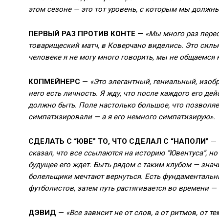
этом сезоне — это тот уровень, с которым мы должны
ПЕРВЫЙ РАЗ ПРОТИВ КОНТЕ
—
«Мы много раз перес
товарищеский матч, в Коверчано виделись. Это сильн
человеке я не могу много говорить, мы не общаемся 
КОПМЕЙНЕРС
—
«Это элегантный, гениальный, изобр
него есть личность. Я жду, что после каждого его де
должно быть. Поле настолько большое, что позволяе
симпатизировали — а я его немного симпатизирую».
СДЕЛАТЬ С “ЮВЕ” ТО, ЧТО СДЕЛАЛ С “НАПОЛИ”
—
сказал, что все ссылаются на историю “Ювентуса”, но 
будущее его ждет. Быть рядом с таким клубом — знач
болельщики мечтают вернуться. Есть фундаментальны
футболистов, затем путь растягивается во времени — 
ДЭВИД
—
«Все зависит не от слов, а от ритмов, от те