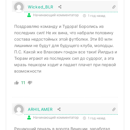
Wicked_BLR
Начинающий комментатор
1 год назад
Поздравляю команду и Тудора! Боролись из
последних сил! Не их вина, что набрали половину
состава недостойных этой футболки. Эти 80 млн
лишними не будут для будущего клуба, молодцы.
П.С. Какой же Влахович гoндoн все таки! Йилдыз и
Тюрам играют из последних сил до судорог, а эта
мразь пешкорм ходит и падает плачет при первой
возможности
11
ARHILAMER
Начинающий комментатор
1 год назад
Решающий пеналь в ворота Венеции, заработал