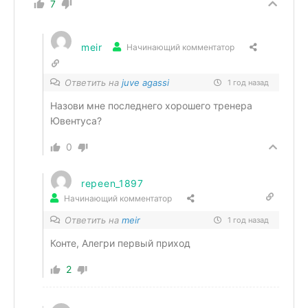
7
meir
Начинающий комментатор
Ответить на
juve agassi
1 год назад
Назови мне последнего хорошего тренера
Ювентуса?
0
repeen_1897
Начинающий комментатор
Ответить на
meir
1 год назад
Конте, Алегри первый приход
2