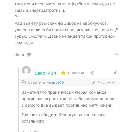
тянут они весь матч, хотя и футбол у команды не
самый энергозатратный.
P.s.
Рад вылету римских фашиков из еврокубков,
ужасно вели себя против нас, играли грязно и ещё
судью умоляли. Давно не видел такой противной
команды.
5
Saad1434
Бывалый
Ответить на
juve15
1 год назад
Заметил что практически любая команда
против нас играет так. И любая команда даже
с самого дна выдает против нас матч жизни.
Для них победить Ювентус важнее всего
остального