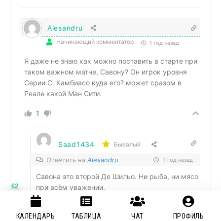
Alesandru
Начинающий комментатор
1 год назад
Я даже не знаю как можно поставить в старте при
таком важном матче, Савону? Он игрок уровня
Серии C. Камбиасо куда его? может сразом в
Реале какой Ман Сити.
1
Saad1434
Бывалый
Ответить на
Alesandru
1 год назад
Савона это второй Де Шильо. Ни рыба, ни мясо
62
при всём уважении.
3
КАЛЕНДАРЬ
ТАБЛИЦА
ЧАТ
ПРОФИЛЬ