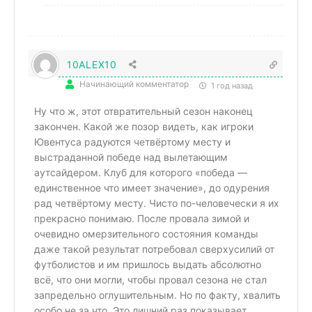
10ALEX10
Начинающий комментатор
1 год назад
Ну что ж, этот отвратительный сезон наконец
закончен. Какой же позор видеть, как игроки
Ювентуса радуются четвёртому месту и
выстраданной победе над вылетающим
аутсайдером. Клуб для которого «победа —
единственное что имеет значение», до одурения
рад четвёртому месту. Чисто по-человечески я их
прекрасно понимаю. После провала зимой и
очевидно омерзительного состояния команды
даже такой результат потребовал сверхусилий от
футболистов и им пришлось выдать абсолютно
всё, что они могли, чтобы провал сезона не стал
запредельно оглушительным. Но по факту, хвалить
особо не за что. Это лишний раз показывает