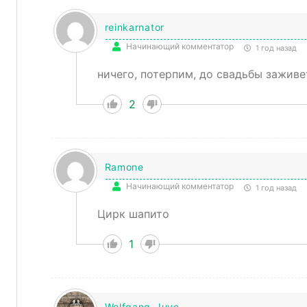
reinkarnator
Начинающий комментатор
1 год назад
ничего, потерпим, до свадьбы заживе
2
Ramone
Начинающий комментатор
1 год назад
Цирк шапито
1
Wolfgang_Juve