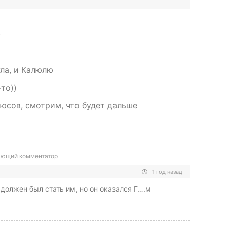
)
ла, и Калюлю
то))
юсов, смотрим, что будет дальше
ющий комментатор
1 год назад
 должен был стать им, но он оказался Г….м