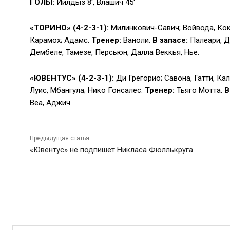
ГОЛЫ:
Йилдыз 8′, Влашич 45′
«ТОРИНО» (4-2-3-1):
Милинкович-Савич; Войвода, Коко
Карамох; Адамс.
Тренер:
Ваноли.
В запасе:
Палеари, Д
Дембеле, Тамезе, Персьюн, Далла Веккья, Нье.
«ЮВЕНТУС» (4-2-3-1):
Ди Грегорио; Савона, Гатти, Ка
Луис, Мбангула; Нико Гонсалес.
Тренер:
Тьяго Мотта.
В
Веа, Аджич.
Предыдущая статья
«Ювентус» не подпишет Никласа Фюллькруга