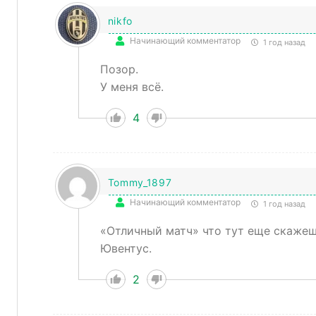
nikfo
Начинающий комментатор
1 год назад
Позор.
У меня всё.
4
Tommy_1897
Начинающий комментатор
1 год назад
«Отличный матч» что тут еще скажешь
Ювентус.
2