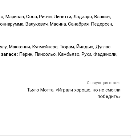
, Марипан, Соса; Риччи, Линетти; Ладзаро, Влашич,
оннарумма, Валукевич, Масина, Санабрия, Педерсен,
лулу, Маккенни; Купмейнерс, Тюрам; Йилдыз, Дуглас
 запасе:
Перин, Пинсольо, Камбьязо, Рухи, Фаджиоли,
Следующая статья
Тьяго Мотта: «Играли хорошо, но не смогли
победить»