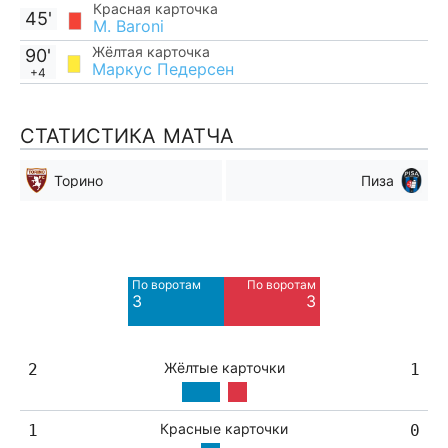
Красная карточка
45'
M. Baroni
Жёлтая карточка
90'
Маркус Педерсен
+4
СТАТИСТИКА МАТЧА
Торино
Пиза
Мимо ворот
Мимо ворот
6
8
По воротам
По воротам
Blocked
Blocked
3
3
6
2
Жёлтые карточки
2
1
Красные карточки
1
0