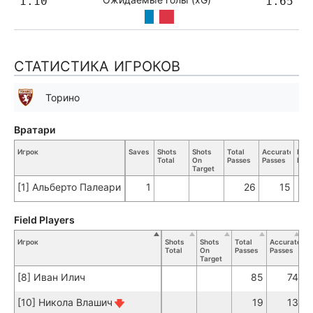
1.10
1.65
СТАТИСТИКА ИГРОКОВ
Торино
Вратари
Игрок
Saves
Shots
Shots
Total
Accurate
Key
Total
On
Passes
Passes
Pass
Target
[1] Альберто Палеари
1
26
15
Field Players
Игрок
Shots
Shots
Total
Accurate
K
Total
On
Passes
Passes
Pa
Target
[8] Иван Илич
85
74
[10] Никола Влашич
19
13