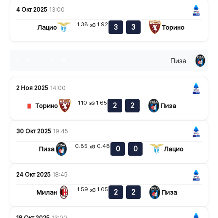
4 Окт 2025
13:00
1.38
1.92
xG
3
3
Лацио
Торино
Пиза
п
п
п
п
п
2 Ноя 2025
14:00
1.10
1.65
xG
2
2
Торино
Пиза
30 Окт 2025
19:45
0.85
0.48
xG
0
0
Пиза
Лацио
24 Окт 2025
18:45
1.59
1.05
xG
2
2
Милан
Пиза
18 Окт 2025
13:00