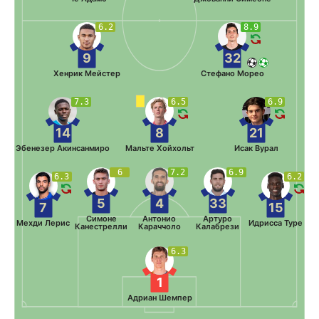
6.2
8.9
9
32
Хенрик Мейстер
Стефано Морео
7.3
6.5
6.9
14
8
21
Эбенезер Акинсанмиро
Мальте Хойхольт
Исак Вурал
6
7.2
6.9
6.3
6.2
5
4
33
7
15
Симоне
Антонио
Артуро
Мехди Лерис
Идрисса Туре
Канестрелли
Караччоло
Калабрези
6.3
1
Адриан Шемпер