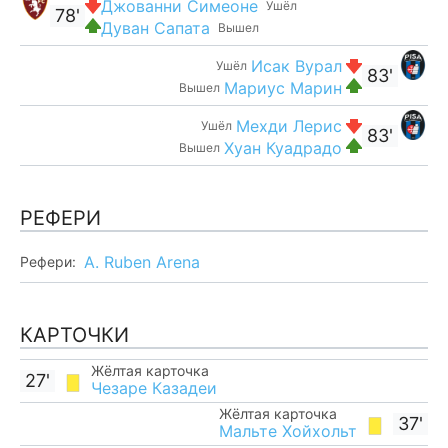
Джованни Симеоне
Ушёл
78'
Дуван Сапата
Вышел
Исак Вурал
Ушёл
83'
Мариус Марин
Вышел
Мехди Лерис
Ушёл
83'
Хуан Куадрадо
Вышел
РЕФЕРИ
A. Ruben Arena
Рефери:
КАРТОЧКИ
Жёлтая карточка
27'
Чезаре Казадеи
Жёлтая карточка
37'
Мальте Хойхольт