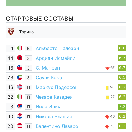
СТАРТОВЫЕ СОСТАВЫ
Торино
1
Альберто Палеари
В
6.6
44
Ардиан Исмайли
З
6.7
13
G. Maripán
З
67'
6.7
23
Сауль Коко
З
6.5
16
Маркус Педерсен
П
90'
6.3
22
Чезаре Казадеи
П
27'
6.2
8
Иван Илич
П
7.2
10
Никола Влашич
П
46'
6.2
20
Валентино Лазаро
П
73'
6.3