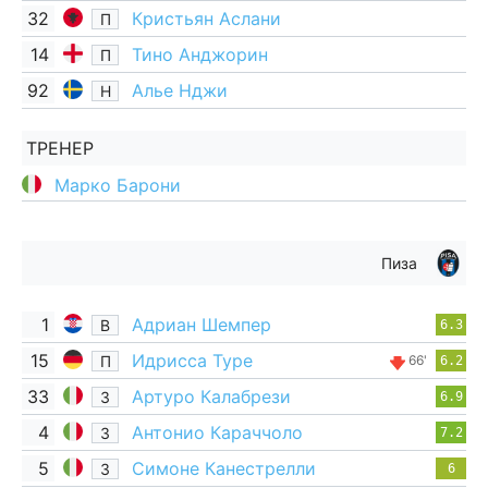
32
Кристьян Аслани
П
14
Тино Анджорин
П
92
Алье Нджи
Н
ТРЕНЕР
Марко Барони
Пиза
1
Адриан Шемпер
В
6.3
15
Идрисса Туре
П
66'
6.2
33
Артуро Калабрези
З
6.9
4
Антонио Караччоло
З
7.2
5
Симоне Канестрелли
З
6