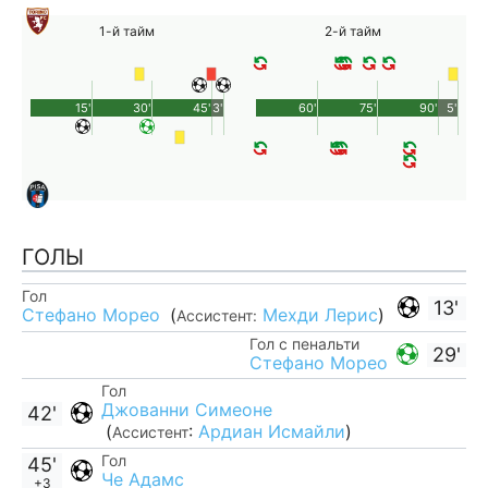
1-й тайм
2-й тайм
15'
30'
45'
3'
60'
75'
90'
5'
ГОЛЫ
Гол
13'
Стефано Морео
(
Мехди Лерис
)
Ассистент:
Гол с пенальти
29'
Стефано Морео
Гол
Джованни Симеоне
42'
(
:
Ардиан Исмайли
)
Ассистент
Гол
45'
Че Адамс
+3