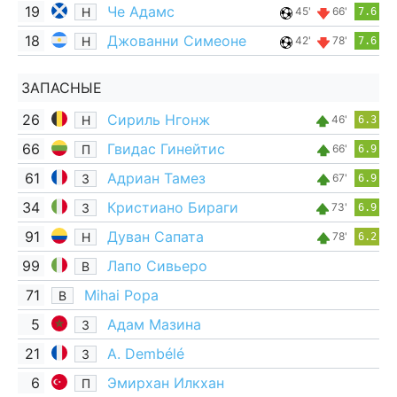
19
Че Адамс
Н
45'
66'
7.6
18
Джованни Симеоне
Н
42'
78'
7.6
ЗАПАСНЫЕ
26
Сириль Нгонж
Н
46'
6.3
66
Гвидас Гинейтис
П
66'
6.9
61
Адриан Тамез
З
67'
6.9
34
Кристиано Бираги
З
73'
6.9
91
Дуван Сапата
Н
78'
6.2
99
Лапо Сивьеро
В
71
Mihai Popa
В
5
Адам Мазина
З
21
A. Dembélé
З
6
Эмирхан Илкхан
П