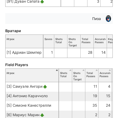
[91] Дуван Сапата
3
2
Пиза
Вратари
Игрок
Saves
Shots
Shots
Total
Accurate
Key
Total
On
Passes
Passes
Passes
Target
[1] Адриан Шемпер
1
28
14
Field Players
Игрок
Shots
Shots
Total
Accurate
Key
Total
On
Passes
Passes
Pas
Target
[3] Самуэле Ангори
11
4
[4] Антонио Караччоло
19
15
[5] Симоне Канестрелли
35
24
[6] Мариус Марин
2
2