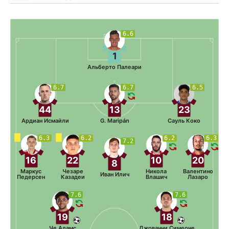
6.6
1
Альберто Палеари
6.7
6.7
6.5
44
13
23
Ардиан Исмайли
G. Maripán
Сауль Коко
6.3
6.2
6.2
6.3
7.2
16
22
10
20
8
Маркус
Чезаре
Никола
Валентино
Иван Илич
Педерсен
Казадеи
Влашич
Лазаро
7.6
7.6
19
18
Че Адамс
Джованни Симеоне