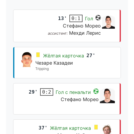
13'
Гол
0:1
Стефано Морео
Мехди Лерис
ассистент:
Жёлтая карточка
27'
Чезаре Казадеи
Tripping
29'
Гол с пенальти
0:2
Стефано Морео
37'
Жёлтая карточка