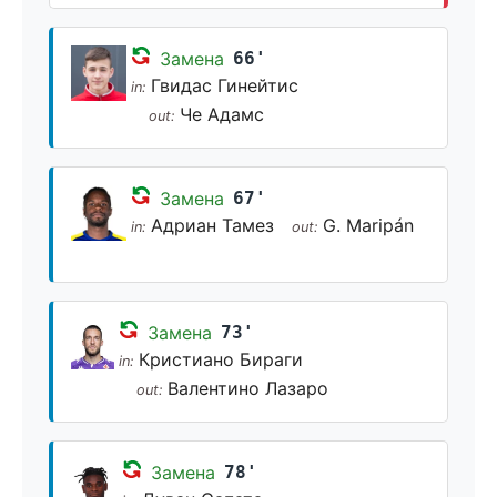
Замена
66'
Гвидас Гинейтис
in:
Че Адамс
out:
Замена
67'
Адриан Тамез
G. Maripán
in:
out:
Замена
73'
Кристиано Бираги
in:
Валентино Лазаро
out:
Замена
78'