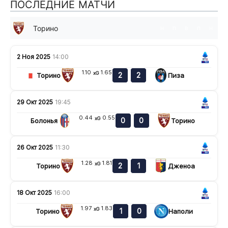
ПОСЛЕДНИЕ МАТЧИ
Торино
н
п
в
п
н
2 Ноя 2025
14:00
1.10
1.65
xG
2
2
Торино
Пиза
29 Окт 2025
19:45
0.44
0.55
xG
0
0
Болонья
Торино
26 Окт 2025
11:30
1.28
1.81
xG
2
1
Торино
Дженоа
18 Окт 2025
16:00
1.97
1.83
xG
1
0
Торино
Наполи