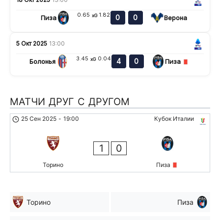
0.65
1.82
xG
0
0
Пиза
Верона
5 Окт 2025
13:00
3.45
0.04
xG
4
0
Болонья
Пиза
МАТЧИ ДРУГ С ДРУГОМ
25 Сен 2025
-
19:00
Кубок Италии
1
0
Торино
Пиза
Торино
Пиза