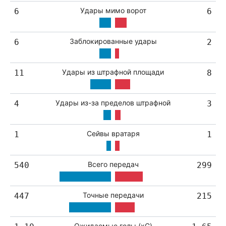
Удары мимо ворот
6
6
Заблокированные удары
6
2
Удары из штрафной площади
11
8
Удары из-за пределов штрафной
4
3
Сейвы вратаря
1
1
Всего передач
540
299
Точные передачи
447
215
Ожидаемые голы (xG)