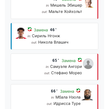
Мишель Эбишер
in:
Мальте Хойхольт
out:
Замена
46'
Сириль Нгонж
in:
Никола Влашич
out:
65'
Замена
Самуэле Ангори
in:
Стефано Морео
out:
66'
Замена
Мбала Нзола
in:
Идрисса Туре
out: