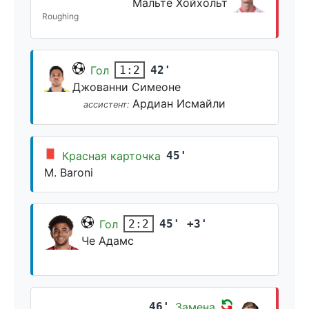
Мальте Хойхольт
Roughing
Гол
42'
1:2
Джованни Симеоне
Ардиан Исмайли
ассистент:
Красная карточка
45'
M. Baroni
Гол
45' +3'
2:2
Че Адамс
46'
Замена