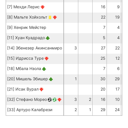
[7] Мехди Лерис
16
9
[8] Мальте Хойхольт
22
19
[9] Хенрик Мейстер
7
4
[11] Хуан Куадрадо
5
4
[14] Эбенезер Акинсанмиро
3
27
22
[15] Идрисса Туре
25
12
[18] Мбала Нзола
7
6
[20] Мишель Эбишер
1
30
29
[21] Исак Вурал
20
17
[32] Стефано Морео
3
2
16
10
[33] Артуро Калабрези
2
1
29
24