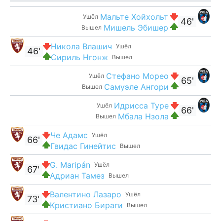
Мальте Хойхольт
Ушёл
46'
Мишель Эбишер
Вышел
Никола Влашич
Ушёл
46'
Сириль Нгонж
Вышел
Стефано Морео
Ушёл
65'
Самуэле Ангори
Вышел
Идрисса Туре
Ушёл
66'
Мбала Нзола
Вышел
Че Адамс
Ушёл
66'
Гвидас Гинейтис
Вышел
G. Maripán
Ушёл
67'
Адриан Тамез
Вышел
Валентино Лазаро
Ушёл
73'
Кристиано Бираги
Вышел