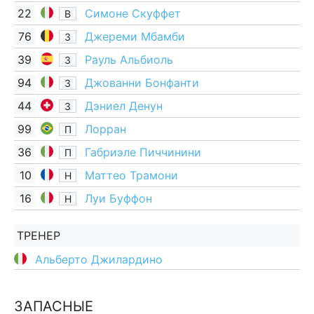
22
Симоне Скуффет
В
76
Джереми Мбамби
З
39
Рауль Альбиоль
З
94
Джованни Бонфанти
З
44
Дэниел Денун
З
99
Лорран
П
36
Габриэле Пиччинини
П
10
Маттео Трамони
Н
16
Луи Буффон
Н
ТРЕНЕР
Альберто Джилардино
ЗАПАСНЫЕ