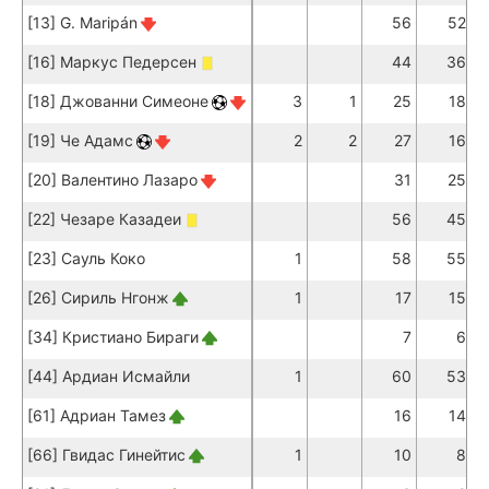
[13] G. Maripán
56
52
[16] Маркус Педерсен
44
36
[18] Джованни Симеоне
3
1
25
18
[19] Че Адамс
2
2
27
16
[20] Валентино Лазаро
31
25
[22] Чезаре Казадеи
56
45
[23] Сауль Коко
1
58
55
[26] Сириль Нгонж
1
17
15
[34] Кристиано Бираги
7
6
[44] Ардиан Исмайли
1
60
53
[61] Адриан Тамез
16
14
[66] Гвидас Гинейтис
1
10
8