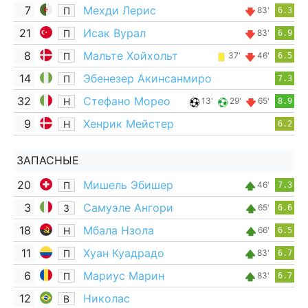
7
Мехди Лерис
П
83'
6.3
21
Исак Вурал
П
83'
6.9
8
Мальте Хойхольт
П
37'
46'
6.5
14
Эбенезер Акинсанмиро
П
7.3
32
Стефано Морео
Н
13'
29'
65'
8.9
9
Хенрик Мейстер
Н
6.2
ЗАПАСНЫЕ
20
Мишель Эбишер
П
46'
7.3
3
Самуэле Ангори
З
65'
6.6
18
Мбала Нзола
Н
66'
6.5
11
Хуан Куадрадо
П
83'
6.7
6
Мариус Марин
П
83'
6.7
12
Николас
В