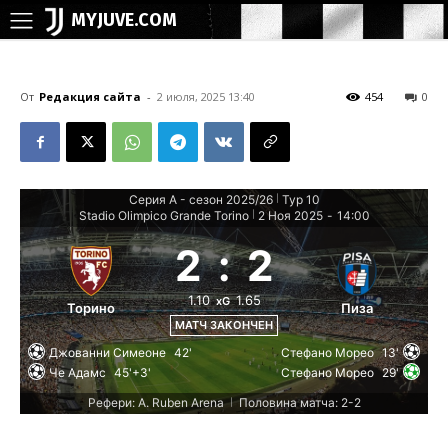
MYJUVE.COM
От
Редакция сайта
-
2 июля, 2025 13:40
454
0
Серия А - сезон 2025/26
Тур 10
|
Stadio Olimpico Grande Torino
2 Ноя 2025
-
14:00
|
2
:
2
1.10
1.65
xG
Торино
Пиза
МАТЧ ЗАКОНЧЕН
Джованни Симеоне
42'
Стефано Морео
13'
Че Адамс
45'+3'
Стефано Морео
29'
Рефери: A. Ruben Arena
Половина матча: 2-2
|