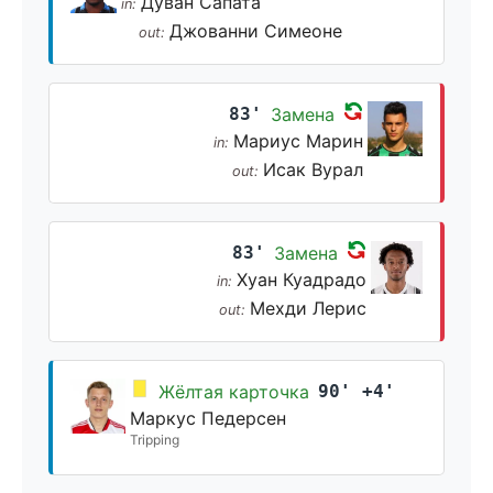
Дуван Сапата
in:
Джованни Симеоне
out:
83'
Замена
Мариус Марин
in:
Исак Вурал
out:
83'
Замена
Хуан Куадрадо
in:
Мехди Лерис
out:
Жёлтая карточка
90' +4'
Маркус Педерсен
Tripping