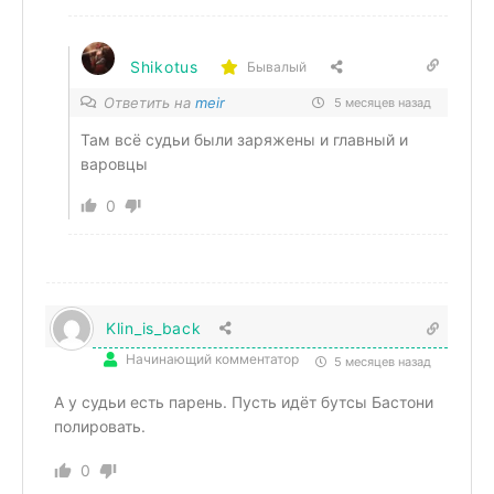
Shikotus
Бывалый
Ответить на
meir
5 месяцев назад
Там всё судьи были заряжены и главный и
варовцы
0
Klin_is_back
Начинающий комментатор
5 месяцев назад
А у судьи есть парень. Пусть идёт бутсы Бастони
полировать.
0