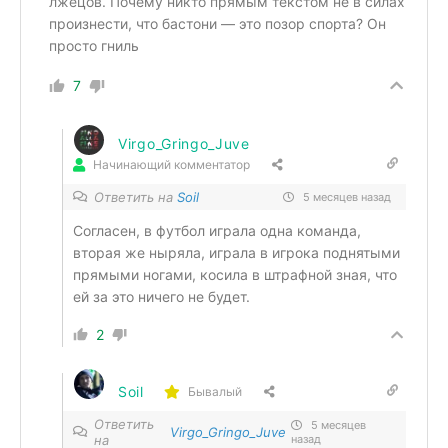
лжецов. Почему никто прямым текстом не в силах
произнести, что бастони — это позор спорта? Он
просто гниль
7
Virgo_Gringo_Juve
Начинающий комментатор
Ответить на
Soil
5 месяцев назад
Согласен, в футбол играла одна команда,
вторая же ныряла, играла в игрока поднятыми
прямыми ногами, косила в штрафной зная, что
ей за это ничего не будет.
2
Soil
Бывалый
Ответить
5 месяцев
Virgo_Gringo_Juve
на
назад