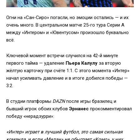
Огни на «Сан-Сиро» погасли, но эмоции остались — и их
очень много. В центральном матче 25-го тура Серии А
между «Интером» и «Ювентусом» произошло буквально
всё.
Ключевой момент встречи случился на 42-й минуте
первого тайма — удаление
Пьера Калулу
за вторую
жёлтую карточку при счёте 1:1. С этого момента «Интер»
начал усиливать давление и в итоге добился победы —
3:2.
В студии платформы
DAZN
после игры бразилец и
бывший игрок обоих клубов
Эрнанес
прокомментировал
победу «нерадзурри»:
«Интер» играет в лучший футбол, это самая сильная
команда, и если «Милан» не обыграет «Комо», у них