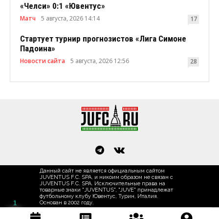
«Челси» 0:1 «Ювентус»
Матч
5 августа, 2026 14:14
17
Стартует турнир прогнозистов «Лига Симоне
Падоина»
Новости сайта
5 августа, 2026 12:56
28
Данный сайт не является официальным сайтом
JUVENTUS F.C. SPA, и никоим образом не связан с
JUVENTUS F.C. SPA. Исключительные права на
товарные знаки "JUVENTUS", "JUVE" принадлежат
футбольному клубу Ювентус, Турин, Италия.
1
Основан в 2002 году.