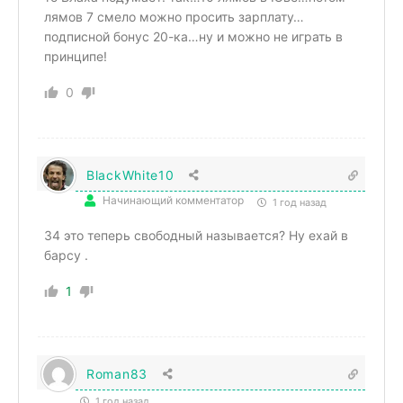
лямов 7 смело можно просить зарплату…
подписной бонус 20-ка…ну и можно не играть в
принципе!
0
BlackWhite10
Начинающий комментатор
1 год назад
34 это теперь свободный называется? Ну ехай в
барсу .
1
Roman83
1 год назад