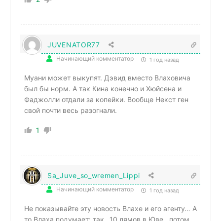
JUVENATOR77
Начинающий комментатор
1 год назад
Муани может выкупят. Дэвид вместо Влаховича
был бы норм. А так Кина конечно и Хюйсена и
Фаджолли отдали за копейки. Вообще Некст ген
свой почти весь разогнали.
1
Sa_Juve_so_wremen_Lippi
Начинающий комментатор
1 год назад
Не показывайте эту новость Влахе и его агенту… А
то Влаха подумает: так…10 лямов в Юве…потом