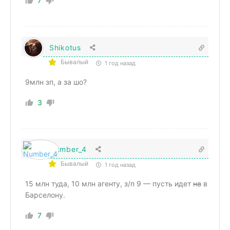
7
Shikotus
Бывалый
1 год назад
9млн зп, а за шо?
3
Number_4
Бывалый
1 год назад
15 млн туда, 10 млн агенту, з/п 9 — пусть идет
на
в
Барселону.
7