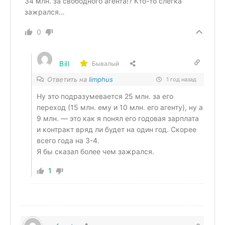
34 млн. за свободного агента!? Кто-то слегка
зажрался…
0
Bill
Бывалый
Ответить на
limphus
1 год назад
Ну это подразумевается 25 млн. за его
переход (15 млн. ему и 10 млн. его агенту), ну а
9 млн. — это как я понял его годовая зарплата
и контракт вряд ли будет на один год. Скорее
всего года на 3-4.
Я бы сказал более чем зажрался.
1