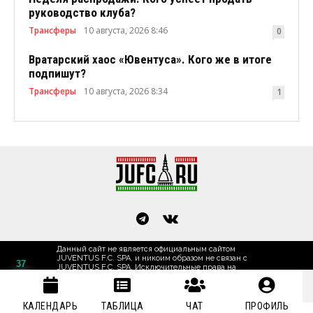
руководство клуба?
Трансферы
10 августа, 2026 8:46
0
Вратарский хаос «Ювентуса». Кого же в итоге
подпишут?
Трансферы
10 августа, 2026 8:34
1
Данный сайт не является официальным сайтом
JUVENTUS F.C. SPA, и никоим образом не связан с
37
JUVENTUS F.C. SPA. Исключительные права на
товарные знаки "JUVENTUS", "JUVE" принадлежат
футбольному клубу Ювентус, Турин, Италия.
Основан в 2002 году.
КАЛЕНДАРЬ
ТАБЛИЦА
ЧАТ
ПРОФИЛЬ