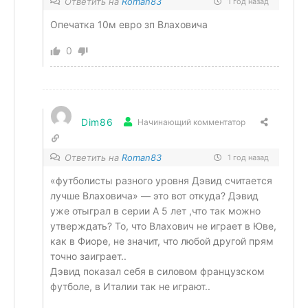
Ответить на
Roman83
1 год назад
Опечатка 10м евро зп Влаховича
0
Dim86
Начинающий комментатор
Ответить на
Roman83
1 год назад
«футболисты разного уровня Дэвид считается
лучше Влаховича» — это вот откуда? Дэвид
уже отыграл в серии А 5 лет ,что так можно
утверждать? То, что Влахович не играет в Юве,
как в Фиоре, не значит, что любой другой прям
точно заиграет..
Дэвид показал себя в силовом французском
футболе, в Италии так не играют..