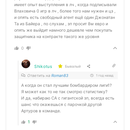
имеет опыт выступления в лч , когда подписывали
Влаховича 0 игр в лч , более того нам нужен и цз ,
и опять есть свободный агент ещё один Джонатан
Та из Байера , по слухам , зп просит 8м евро и
опять же выйдит намного дешевле чем покупать
защитника на контракте такого же уровня
0
Shikotus
Бывалый
Ответить на
Roman83
1 год назад
А когда он стал лучшим бомбардиром лиги1?
Я может как то не так смотрю статистику?
И да, набираю СА с гигантской зп, всегда есть
шанс что окажешься с парочкой другой
Артуров в команде.
1