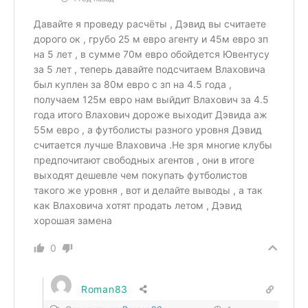
Давайте я проведу расчёты , Дэвид вы считаете
дорого ок , грубо 25 м евро агенту и 45м евро зп
на 5 лет , в сумме 70м евро обойдется Ювентусу
за 5 лет , теперь давайте подсчитаем Влаховича
был куплен за 80м евро с зп на 4.5 года ,
получаем 125м евро нам выйдит Влахович за 4.5
года итого Влахович дороже выходит Дэвида аж
55м евро , а футболисты разного уровня Дэвид
считается лучше Влаховича .Не зря многие клубы
предпочитают свободных агентов , они в итоге
выходят дешевле чем покупать футболистов
такого же уровня , вот и делайте выводы , а так
как Влаховича хотят продать летом , Дэвид
хорошая замена
0
Roman83