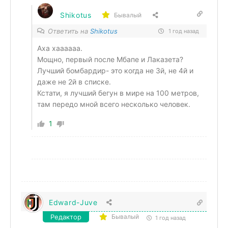
Shikotus
Бывалый
Ответить на
Shikotus
1 год назад
Аха хаааааа.
Мощно, первый после Мбапе и Лаказета?
Лучший бомбардир- это когда не 3й, не 4й и
даже не 2й в списке.
Кстати, я лучший бегун в мире на 100 метров,
там передо мной всего несколько человек.
1
Edward-Juve
Редактор
Бывалый
1 год назад