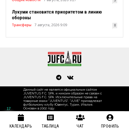
3
Лукуми становится приоритетом в линию
обороны
Трансферы
7 августа, 2026 9:09
8
Данный сайт не является официальным сайтом
JUVENTUS F.C. SPA, и никоим образом не связан с
JUVENTUS F.C. SPA. Исключительные права на
товарные знаки "JUVENTUS", "JUVE" принадлежат
футбольному клубу Ювентус, Турин, Италия.
17
Основан в 2002 году.
КАЛЕНДАРЬ
ТАБЛИЦА
ЧАТ
ПРОФИЛЬ