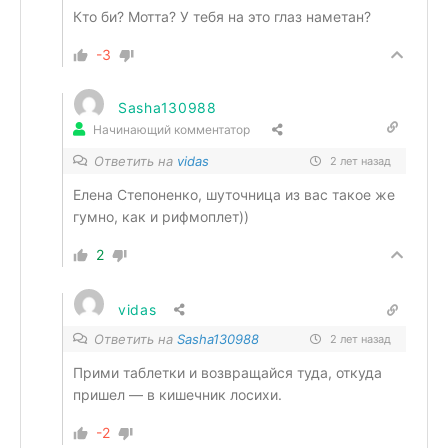
Кто би? Мотта? У тебя на это глаз наметан?
-3
Sasha130988
Начинающий комментатор
Ответить на
vidas
2 лет назад
Елена Степоненко, шуточница из вас такое же
гумно, как и рифмоплет))
2
vidas
Ответить на
Sasha130988
2 лет назад
Прими таблетки и возвращайся туда, откуда
пришел — в кишечник лосихи.
-2