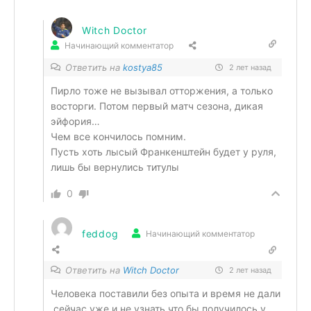
Witch Doctor
Начинающий комментатор
Ответить на
kostya85
2 лет назад
Пирло тоже не вызывал отторжения, а только
восторги. Потом первый матч сезона, дикая
эйфория…
Чем все кончилось помним.
Пусть хоть лысый Франкенштейн будет у руля,
лишь бы вернулись титулы
0
feddog
Начинающий комментатор
Ответить на
Witch Doctor
2 лет назад
Человека поставили без опыта и время не дали
,сейчас уже и не узнать что бы получилось у