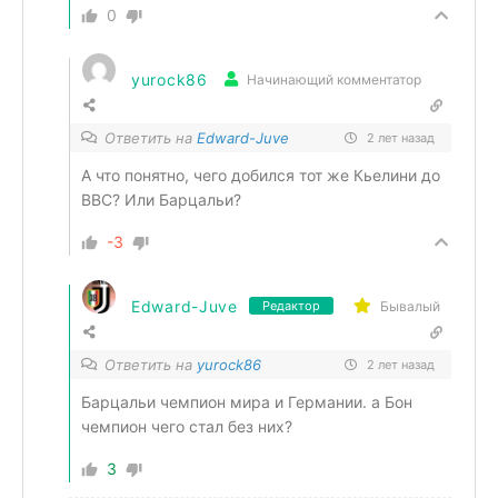
0
yurock86
Начинающий комментатор
Ответить на
Edward-Juve
2 лет назад
А что понятно, чего добился тот же Кьелини до
BBC? Или Барцальи?
-3
Edward-Juve
Бывалый
Редактор
Ответить на
yurock86
2 лет назад
Барцальи чемпион мира и Германии. а Бон
чемпион чего стал без них?
3