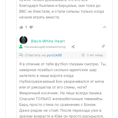
благодаря Кьелини и Барцальи, они тоже до
BBC не блистали, и стали сильны только когда
начали играть вместе.
1
Black-White Heart
Начинающий комментатор
Ответить на
yurock86
2 лет назад
Я в отличие от тебя футбол глазами смотрю. Ты,
наверное позабыл сколько идиотских шар
залетело в наши ворота когда
глубокоуважаемый Бон уворачивался от мяча
или от рикошетов от его спины, ноги?
Фееричный косячник. На лице всегда паника.
Спасали ТОЛЬКО железобетонные тиммейты.
Барц просто стена по сравнению с Боном.
Даже рядом не стоит. После перехода уже в
зрелом возрасте в Юве он просто раскрылся,