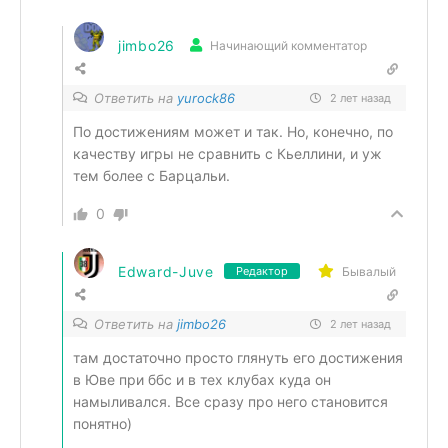
jimbo26
Начинающий комментатор
Ответить на
yurock86
2 лет назад
По достижениям может и так. Но, конечно, по
качеству игры не сравнить с Кьеллини, и уж
тем более с Барцальи.
0
Edward-Juve
Бывалый
Редактор
Ответить на
jimbo26
2 лет назад
там достаточно просто глянуть его достижения
в Юве при ббс и в тех клубах куда он
намыливался. Все сразу про него становится
понятно)