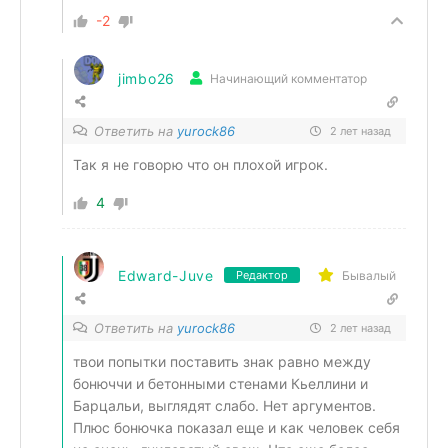
-2
jimbo26
Начинающий комментатор
Ответить на
yurock86
2 лет назад
Так я не говорю что он плохой игрок.
4
Edward-Juve
Бывалый
Редактор
Ответить на
yurock86
2 лет назад
твои попытки поставить знак равно между
бонюччи и бетонными стенами Кьеллини и
Барцальи, выглядят слабо. Нет аргументов.
Плюс бонючка показал еще и как человек себя