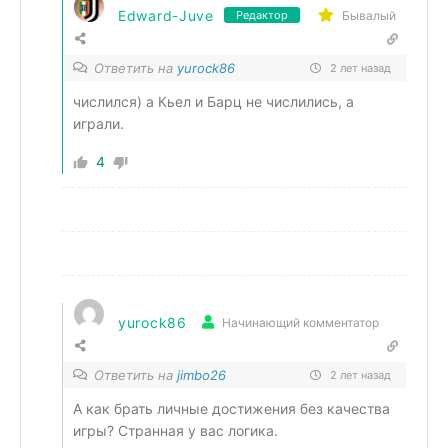
Edward-Juve
Бывалый
Редактор
Ответить на
yurock86
2 лет назад
числился) а Кьел и Барц не числились, а
играли.
4
yurock86
Начинающий комментатор
Ответить на
jimbo26
2 лет назад
А как брать личные достижения без качества
игры? Странная у вас логика.