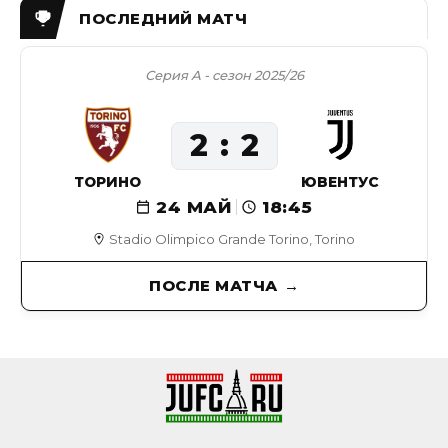
Серия А - сезон 2025/26
2
2
ТОРИНО
ЮВЕНТУС
24 МАЙ
18:45
Stadio Olimpico Grande Torino, Torino
ПОСЛЕ МАТЧА