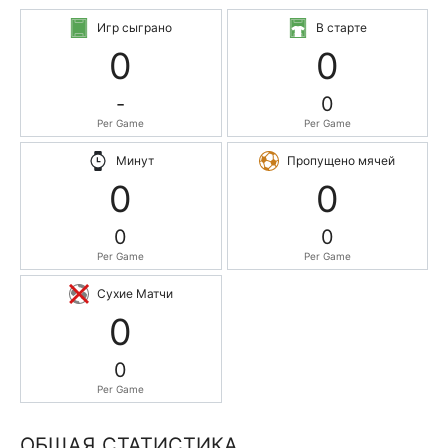
Игр сыграно
В старте
0
0
-
0
Per Game
Per Game
Минут
Пропущено мячей
0
0
0
0
Per Game
Per Game
Сухие Матчи
0
0
Per Game
ОБЩАЯ СТАТИСТИКА