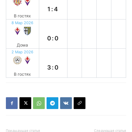
1:4
В гостях
8 Мар 2026
н
0:0
Дома
2 Мар 2026
п
3:0
В гостях
Предыдущая статья
Следующая статья