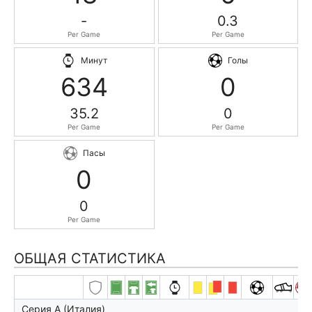
-
0.3
Per Game
Per Game
Минут
Голы
634
0
35.2
0
Per Game
Per Game
Пасы
0
0
Per Game
ОБЩАЯ СТАТИСТИКА
Серия А (Италия)