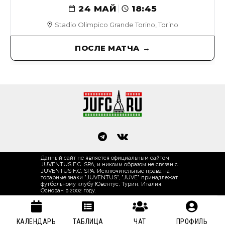
24 МАЙ
18:45
Stadio Olimpico Grande Torino, Torino
ПОСЛЕ МАТЧА
Данный сайт не является официальным сайтом
JUVENTUS F.C. SPA, и никоим образом не связан с
JUVENTUS F.C. SPA. Исключительные права на
товарные знаки "JUVENTUS", "JUVE" принадлежат
футбольному клубу Ювентус, Турин, Италия.
Основан в 2002 году.
КАЛЕНДАРЬ
ТАБЛИЦА
ЧАТ
ПРОФИЛЬ