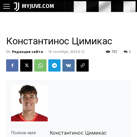
MYJUVE.COM
Константинос Цимикас
От
Редакция сайта
-
18 сентября, 2024 8:12
757
0
Константинос Цимикас
Полное имя