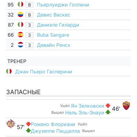
95
Пьерлуиджи Голлини
В
32
Девис Васкес
В
87
Даниэле Гиларди
З
66
Buba Sangare
З
2
Девайн Ренсх
З
ТРЕНЕР
Джан Пьеро Гасперини
ЗАПАСНЫЕ
Ян Зелковски
Ушёл
46'
Нель Эль-Энауи
Вышел
Романо Флориани
Ушёл
57'
Джузеппе Пеццелла
Вышел