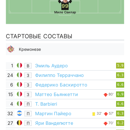
99
Миле Свилар
СТАРТОВЫЕ СОСТАВЫ
Кремонезе
1
Эмиль Аудеро
В
5.9
24
Филиппо Терраччано
З
6.3
6
Федерико Баскиротто
З
6.6
15
Маттео Бьянкетти
З
80'
6.9
4
T. Barbieri
П
6.6
32
Мартин Пайеро
П
32'
57'
6.3
27
Яри Вандепютте
П
70'
6.2