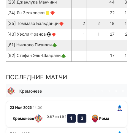
[23] Джанлука Манчини
44
37
[24] Ян Зелковски
22
18
[35] Томмазо Бальданци
2
2
18
13
[43] Уэсли Франса
1
1
27
21
[61] Никколо Пизилли
[92] Стефан Эль-Шаарави
17
16
ПОСЛЕДНИЕ МАТЧИ
Кремонезе
п
п
в
в
п
23 Ноя 2025
14:00
0.87
1.94
xG
1
3
Кремонезе
Рома