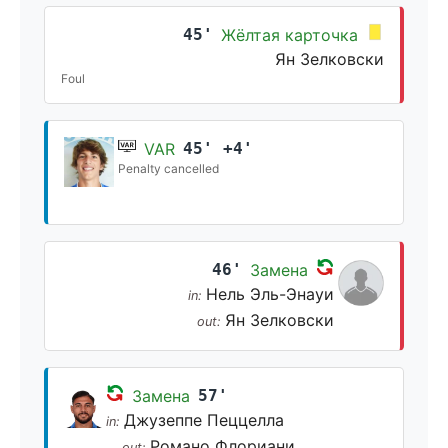
45'
Жёлтая карточка
Ян Зелковски
Foul
VAR
45' +4'
Penalty cancelled
46'
Замена
Нель Эль-Энауи
in:
Ян Зелковски
out:
Замена
57'
Джузеппе Пеццелла
in:
Романо Флориани
out: