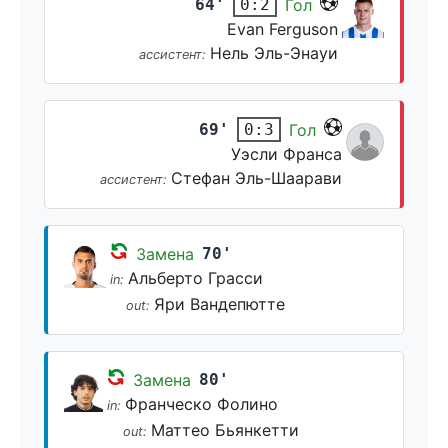
64'
Гол
0:2
Evan Ferguson
Нель Эль-Энауи
ассистент:
69'
Гол
0:3
Уэсли Франса
Стефан Эль-Шаарави
ассистент:
Замена
70'
Альберто Грасси
in:
Яри Вандепютте
out:
Замена
80'
Франческо Фолино
in:
Маттео Бьянкетти
out: