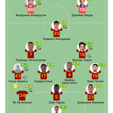
90
10
Федерико Бонаццоли
Джейми Варди
6.3
35
Томмазо Бальданци
6.5
7.2
7
18
Лоренцо Пеллегрини
Матиас Сауле
6.9
8.2
6.9
7.3
4
43
17
19
Брайан
Уэсли Франса
Куадио Коне
Зеки Челик
Кристанте
6.3
6.5
6.3
24
5
23
Ян Зелковски
Эван Ндика
Джанлука Манчини
7