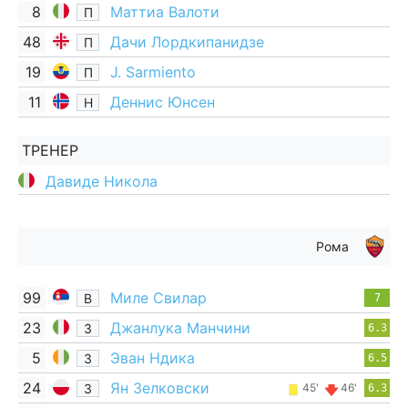
8
Маттиа Валоти
П
48
Дачи Лордкипанидзе
П
19
J. Sarmiento
П
11
Деннис Юнсен
Н
ТРЕНЕР
Давиде Никола
Рома
99
Миле Свилар
В
7
23
Джанлука Манчини
З
6.3
5
Эван Ндика
З
6.5
24
Ян Зелковски
З
45'
46'
6.3