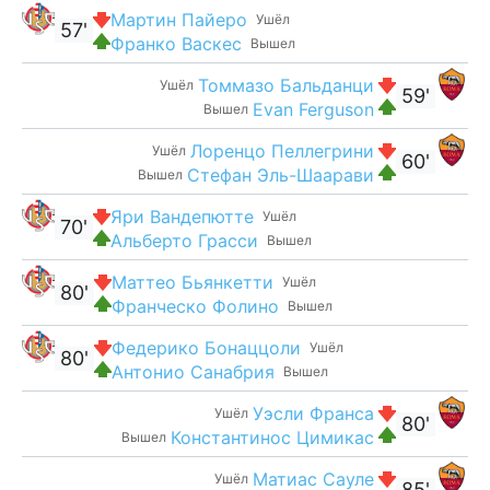
Мартин Пайеро
Ушёл
57'
Франко Васкес
Вышел
Томмазо Бальданци
Ушёл
59'
Evan Ferguson
Вышел
Лоренцо Пеллегрини
Ушёл
60'
Стефан Эль-Шаарави
Вышел
Яри Вандепютте
Ушёл
70'
Альберто Грасси
Вышел
Маттео Бьянкетти
Ушёл
80'
Франческо Фолино
Вышел
Федерико Бонаццоли
Ушёл
80'
Антонио Санабрия
Вышел
Уэсли Франса
Ушёл
80'
Константинос Цимикас
Вышел
Матиас Сауле
Ушёл
85'