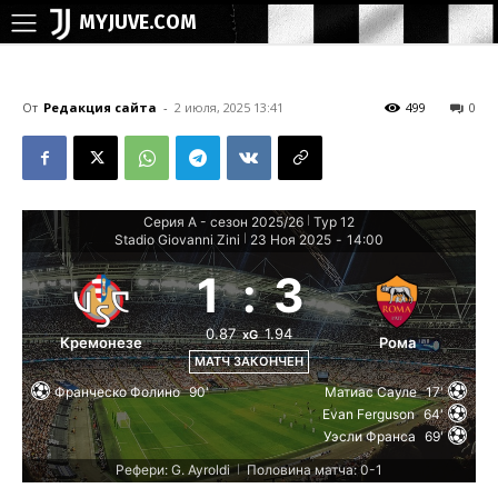
MYJUVE.COM
От
Редакция сайта
-
2 июля, 2025 13:41
499
0
Серия А - сезон 2025/26
Тур 12
|
Stadio Giovanni Zini
23 Ноя 2025
-
14:00
|
1
:
3
0.87
1.94
xG
Кремонезе
Рома
МАТЧ ЗАКОНЧЕН
Франческо Фолино
90'
Матиас Сауле
17'
Evan Ferguson
64'
Уэсли Франса
69'
Рефери: G. Ayroldi
Половина матча: 0-1
|