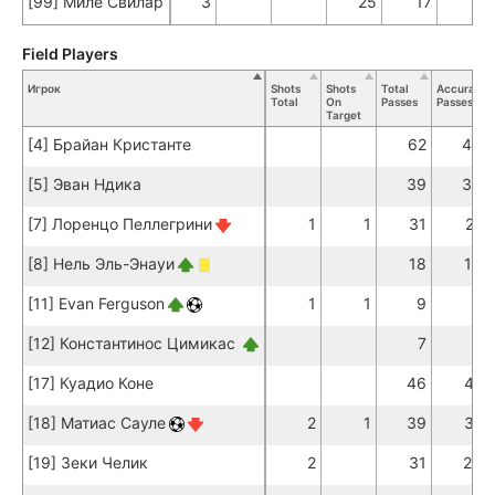
[99] Миле Свилар
3
25
17
Field Players
Игрок
Shots
Shots
Total
Accurate
Total
On
Passes
Passes
Target
[4] Брайан Кристанте
62
48
[5] Эван Ндика
39
34
[7] Лоренцо Пеллегрини
1
1
31
21
[8] Нель Эль-Энауи
18
16
[11] Evan Ferguson
1
1
9
9
[12] Константинос Цимикас
7
6
[17] Куадио Коне
46
41
[18] Матиас Сауле
2
1
39
31
[19] Зеки Челик
2
31
20