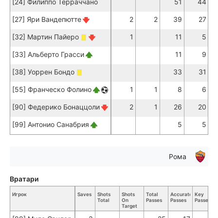
[24] Филиппо Терраччано
51
44
[27] Яри Вандепютте
2
2
39
27
[32] Мартин Пайеро
1
11
5
[33] Альберто Грасси
11
9
[38] Уоррен Бондо
33
31
[55] Франческо Фолино
1
1
8
6
[90] Федерико Бонаццоли
2
1
26
20
[99] Антонио Санабрия
5
5
Рома
Вратари
Игрок
Saves
Shots
Shots
Total
Accurate
Key
Total
On
Passes
Passes
Passes
Target