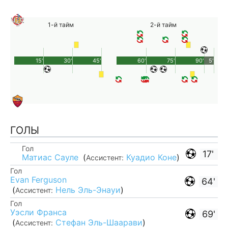
1-й тайм
2-й тайм
15'
30'
45'
60'
75'
90'
5'
ГОЛЫ
Гол
17'
Матиас Сауле
(
Куадио Коне
)
Ассистент:
Гол
Evan Ferguson
64'
(
Нель Эль-Энауи
)
Ассистент:
Гол
Уэсли Франса
69'
(
Стефан Эль-Шаарави
)
Ассистент: