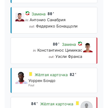
Замена
80'
Антонио Санабрия
in:
Федерико Бонаццоли
out:
80'
Замена
Константинос Цимикас
in:
Уэсли Франса
out:
Жёлтая карточка
82'
Уоррен Бондо
Foul
84'
Жёлтая карточка