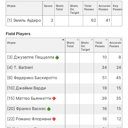
Игрок
Saves
Shots
Shots
Total
Accurate
Key
Total
On
Passes
Passes
Passes
Target
[1] Эмиль Аудеро
3
62
41
Field Players
Игрок
Shots
Shots
Total
Accurate
Ke
Total
On
Passes
Passes
Pa
Target
[3] Джузеппе Пеццелла
10
8
[4] T. Barbieri
34
24
[6] Федерико Баскиротто
51
45
[10] Джейми Варди
19
15
[15] Маттео Бьянкетти
39
35
[20] Франко Васкес
16
15
[22] Романо Флориани
16
12