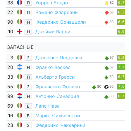
38
Уоррен Бондо
П
82'
6.7
22
Романо Флориани
П
57'
6.3
90
Федерико Бонаццоли
Н
80'
6.6
10
Джейми Варди
Н
6.9
ЗАПАСНЫЕ
3
Джузеппе Пеццелла
З
57'
6.2
20
Франко Васкес
Н
57'
7.7
33
Альберто Грасси
П
70'
6.7
55
Франческо Фолино
З
80'
90'
7.6
99
Антонио Санабрия
Н
80'
6.7
69
Лапо Нава
В
16
Марко Сильвестри
В
23
Федерико Чеккерини
З