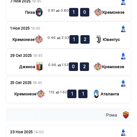
7 Ноя 2025
19:45
0.81
0.80
xG
1
0
Пиза
Кремонезе
1 Ноя 2025
19:45
0.46
2.03
xG
1
2
Кремонезе
Ювентус
29 Окт 2025
19:45
0.96
1.53
xG
0
2
Дженоа
Кремонезе
25 Окт 2025
18:45
1.12
1.62
xG
1
1
Кремонезе
Аталанта
Рома
в
в
в
в
в
23 Ноя 2025
14:00