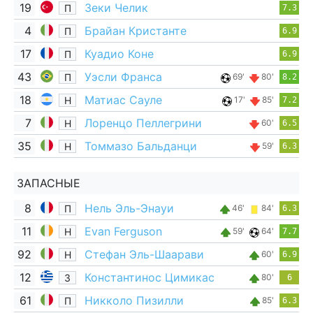
19
Зеки Челик
П
7.3
4
Брайан Кристанте
П
6.9
17
Куадио Коне
П
6.9
43
Уэсли Франса
П
69'
80'
8.2
18
Матиас Сауле
Н
17'
85'
7.2
7
Лоренцо Пеллегрини
Н
60'
6.5
35
Томмазо Бальданци
Н
59'
6.3
ЗАПАСНЫЕ
8
Нель Эль-Энауи
П
46'
84'
6.3
11
Evan Ferguson
Н
59'
64'
7.7
92
Стефан Эль-Шаарави
Н
60'
6.9
12
Константинос Цимикас
З
80'
6
61
Никколо Пизилли
П
85'
6.3