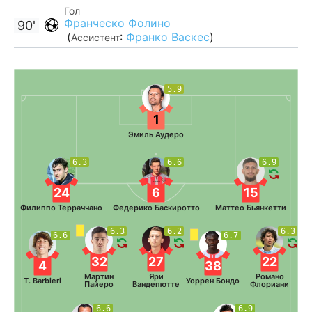
Гол
Франческо Фолино
90'
(
:
Франко Васкес
)
Ассистент
5.9
1
Эмиль Аудеро
6.3
6.6
6.9
24
6
15
Филиппо Терраччано
Федерико Баскиротто
Маттео Бьянкетти
6.3
6.2
6.3
6.6
6.7
32
27
22
4
38
Мартин
Яри
Романо
T. Barbieri
Уоррен Бондо
Пайеро
Вандепютте
Флориани
6.6
6.9