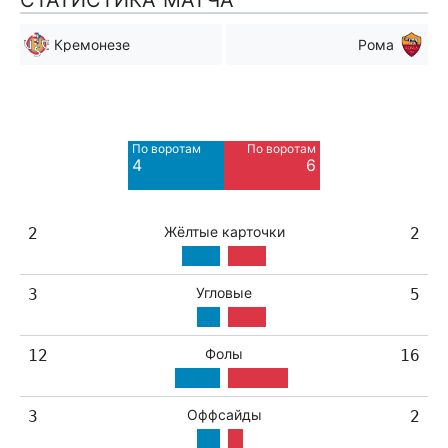
СТАТИСТИКА МАТЧА
Кремонезе
Рома
Мимо ворот
Мимо ворот
2
6
По воротам
По воротам
Blocked
Blocked
4
6
3
3
Жёлтые карточки
2
2
Угловые
3
5
Фолы
12
16
Оффсайды
3
2