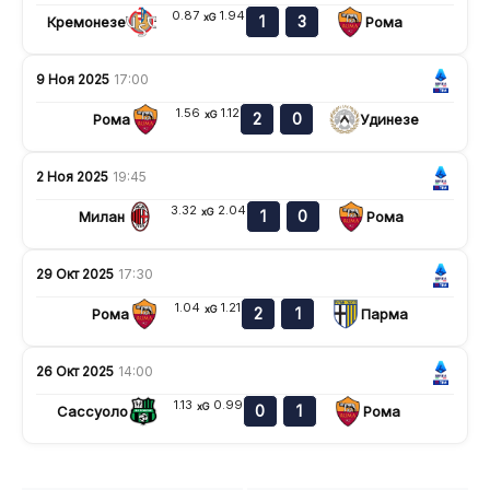
0.87
1.94
xG
1
3
Кремонезе
Рома
9 Ноя 2025
17:00
1.56
1.12
xG
2
0
Рома
Удинезе
2 Ноя 2025
19:45
3.32
2.04
xG
1
0
Милан
Рома
29 Окт 2025
17:30
1.04
1.21
xG
2
1
Рома
Парма
26 Окт 2025
14:00
1.13
0.99
xG
0
1
Сассуоло
Рома