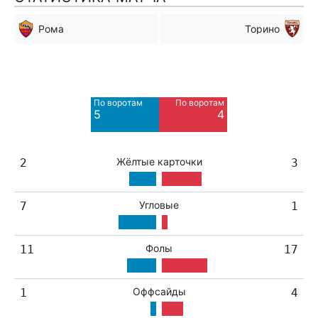
Рома
Торино
Мимо ворот
Мимо ворот
16
4
По воротам
По воротам
5
4
Жёлтые карточки
2
3
Угловые
7
1
Фолы
11
17
Оффсайды
1
4