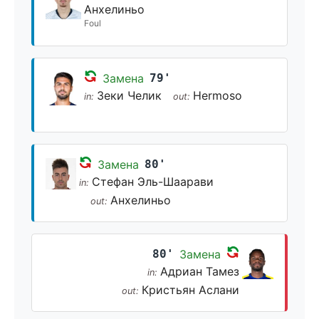
Анхелиньо
Foul
Замена
79'
Зеки Челик
Hermoso
in:
out:
Замена
80'
Стефан Эль-Шаарави
in:
Анхелиньо
out:
80'
Замена
Адриан Тамез
in:
Кристьян Аслани
out: