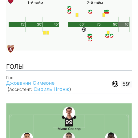
1-й тайм
2-й тайм
15'
30'
45'
60'
75'
90'
10'
ГОЛЫ
Гол
Джованни Симеоне
59'
(
Сириль Нгонж
)
Ассистент:
99
Миле Свилар