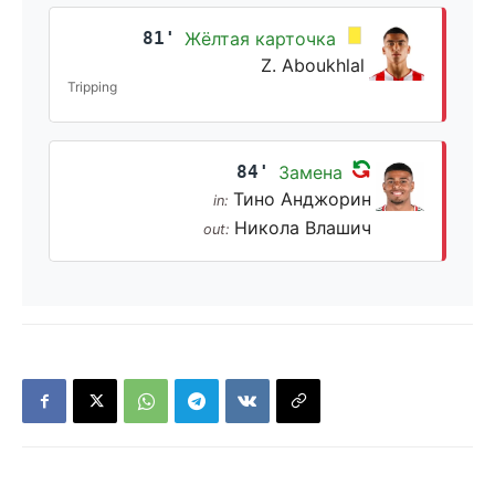
81'
Жёлтая карточка
Z. Aboukhlal
Tripping
84'
Замена
Тино Анджорин
in:
Никола Влашич
out: