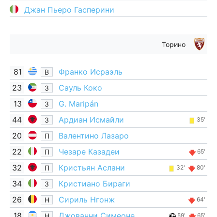
Джан Пьеро Гасперини
Торино
81
Франко Исраэль
В
23
Сауль Коко
З
13
G. Maripán
З
44
Ардиан Исмайли
З
35'
20
Валентино Лазаро
П
22
Чезаре Казадеи
П
65'
32
Кристьян Аслани
П
32'
80'
34
Кристиано Бираги
З
26
Сириль Нгонж
Н
64'
18
Джованни Симеоне
Н
59'
65'