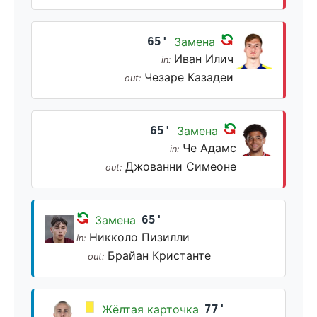
65'
Замена
Иван Илич
in:
Чезаре Казадеи
out:
65'
Замена
Че Адамс
in:
Джованни Симеоне
out:
Замена
65'
Никколо Пизилли
in:
Брайан Кристанте
out:
Жёлтая карточка
77'