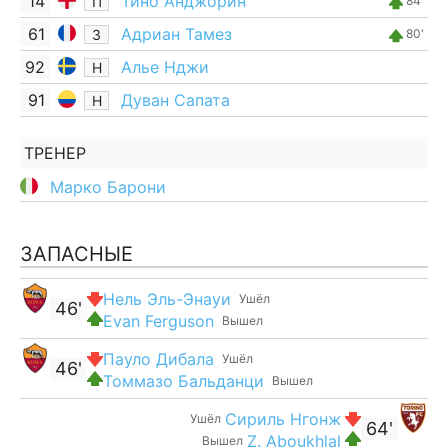
14
Тино Анджорин
П
84'
61
Адриан Тамез
З
80'
92
Алье Нджи
Н
91
Дуван Сапата
Н
ТРЕНЕР
Марко Барони
ЗАПАСНЫЕ
Нель Эль-Энауи
Ушёл
46'
Evan Ferguson
Вышел
Пауло Дибала
Ушёл
46'
Томмазо Бальданци
Вышел
Сириль Нгонж
Ушёл
64'
Z. Aboukhlal
Вышел