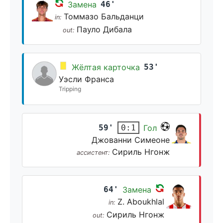
Замена
46'
Томмазо Бальданци
in:
Пауло Дибала
out:
Жёлтая карточка
53'
Уэсли Франса
Tripping
59'
Гол
0:1
Джованни Симеоне
Сириль Нгонж
ассистент:
64'
Замена
Z. Aboukhlal
in:
Сириль Нгонж
out: