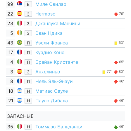
99
Миле Свилар
В
22
Hermoso
З
79'
23
Джанлука Манчини
З
5
Эван Ндика
З
43
Уэсли Франса
П
53'
17
Куадио Коне
П
4
Брайан Кристанте
П
65'
3
Анхелиньо
З
77'
80'
8
Нель Эль-Энауи
П
46'
18
Матиас Сауле
Н
21
Пауло Дибала
Н
46'
ЗАПАСНЫЕ
35
Томмазо Бальданци
Н
46'