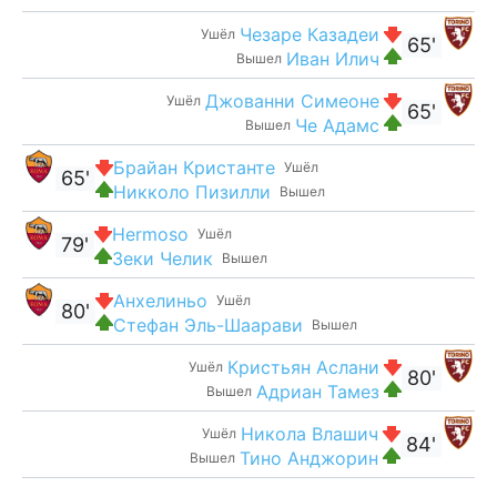
Чезаре Казадеи
Ушёл
65'
Иван Илич
Вышел
Джованни Симеоне
Ушёл
65'
Че Адамс
Вышел
Брайан Кристанте
Ушёл
65'
Никколо Пизилли
Вышел
Hermoso
Ушёл
79'
Зеки Челик
Вышел
Анхелиньо
Ушёл
80'
Стефан Эль-Шаарави
Вышел
Кристьян Аслани
Ушёл
80'
Адриан Тамез
Вышел
Никола Влашич
Ушёл
84'
Тино Анджорин
Вышел