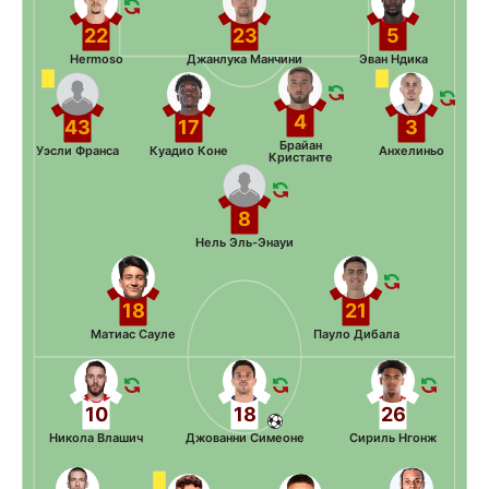
22
23
5
Hermoso
Джанлука Манчини
Эван Ндика
4
43
17
3
Брайан
Уэсли Франса
Куадио Коне
Анхелиньо
Кристанте
8
Нель Эль-Энауи
18
21
Матиас Сауле
Пауло Дибала
10
18
26
Никола Влашич
Джованни Симеоне
Сириль Нгонж