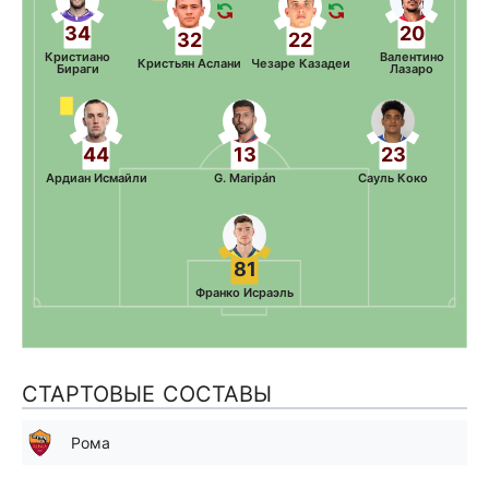
34
20
32
22
Кристиано
Валентино
Кристьян Аслани
Чезаре Казадеи
Бираги
Лазаро
44
13
23
Ардиан Исмайли
G. Maripán
Сауль Коко
81
Франко Исраэль
СТАРТОВЫЕ СОСТАВЫ
Рома