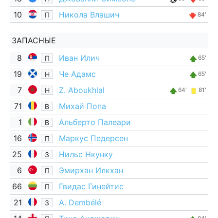
10
Никола Влашич
П
84'
ЗАПАСНЫЕ
8
Иван Илич
П
65'
19
Че Адамс
Н
65'
7
Z. Aboukhlal
Н
64'
81'
71
Михай Попа
В
1
Альберто Палеари
В
16
Маркус Педерсен
П
25
Нильс Нкунку
З
6
Эмирхан Илкхан
П
66
Гвидас Гинейтис
П
21
A. Dembélé
З