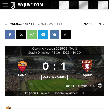
MYJUVE.COM
От
Редакция сайта
-
2 июля, 2025 13:38
454
0
Серия А - сезон 2025/26
Тур 3
|
Stadio Olimpico
14 Сен 2025
-
10:30
|
0
:
1
Рома
Торино
МАТЧ ЗАКОНЧЕН
Джованни Симеоне
59'
Рефери: G. Ayroldi
Половина матча: 0-0
|