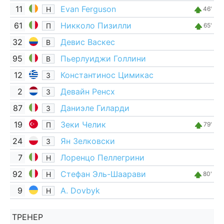
11
Evan Ferguson
Н
46'
61
Никколо Пизилли
П
65'
32
Девис Васкес
В
95
Пьерлуиджи Голлини
В
12
Константинос Цимикас
З
2
Девайн Ренсх
З
87
Даниэле Гиларди
З
19
Зеки Челик
П
79'
24
Ян Зелковски
З
7
Лоренцо Пеллегрини
Н
92
Стефан Эль-Шаарави
Н
80'
9
A. Dovbyk
Н
ТРЕНЕР