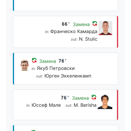
66'
Замена
Франческо Камарда
in:
N. Stulic
out:
Замена
76'
Якуб Петровски
in:
Юрген Эккеленкамп
out:
76'
Замена
Юссеф Мале
M. Berisha
in:
out: