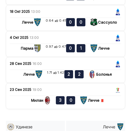
18 Окт 2025
13:00
0.64
0.41
xG
0
0
Лечче
Сассуоло
4 Окт 2025
13:00
0.97
0.47
xG
0
1
Парма
Лечче
28 Сен 2025
16:00
1.71
1.42
xG
2
2
Лечче
Болонья
23 Сен 2025
19:00
3
0
Милан
Лечче
Удинезе
Лечче