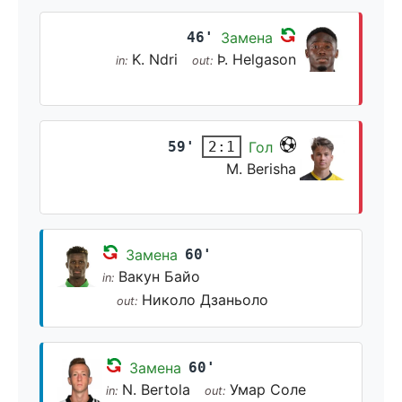
46'
Замена
K. Ndri
Þ. Helgason
in:
out:
59'
Гол
2:1
M. Berisha
Замена
60'
Вакун Байо
in:
Николо Дзаньоло
out:
Замена
60'
N. Bertola
Умар Соле
in:
out: