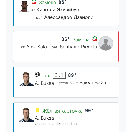
Замена
86'
Кингсли Эхизибуэ
in:
Алессандро Дзаноли
out:
86'
Замена
Alex Sala
Santiago Pierotti
in:
out:
Гол
89'
3:1
Вакун Байо
A. Buksa
ассистент:
Жёлтая карточка
90'
A. Buksa
Unsportsmanlike conduct