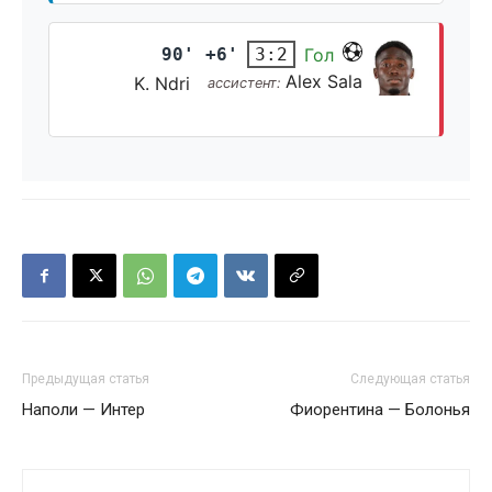
90' +6'
Гол
3:2
Alex Sala
K. Ndri
ассистент:
Предыдущая статья
Следующая статья
Наполи — Интер
Фиорентина — Болонья