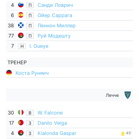
4
Санди Ловрич
П
6
Ойер Саррага
П
38
Леннон Миллер
П
77
Руй Модешту
П
7
I. Gueye
Н
ТРЕНЕР
Коста Руняич
Лечче
30
W. Falcone
В
17
Danilo Veiga
З
4
Kialonda Gaspar
З
45'