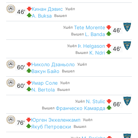
Кинан Дэвис
Ушёл
46'
A. Buksa
Вышел
Tete Morente
Ушёл
46'
L. Banda
Вышел
Þ. Helgason
Ушёл
46'
K. Ndri
Вышел
Николо Дзаньоло
Ушёл
60'
Вакун Байо
Вышел
Умар Соле
Ушёл
60'
N. Bertola
Вышел
N. Stulic
Ушёл
66'
Франческо Камарда
Вышел
Юрген Эккеленкамп
Ушёл
76'
Якуб Петровски
Вышел