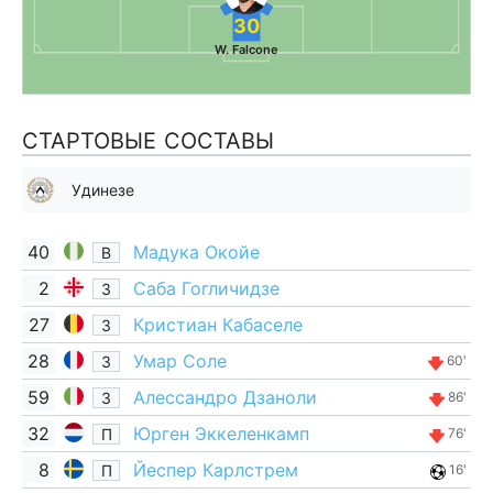
30
W. Falcone
СТАРТОВЫЕ СОСТАВЫ
Удинезе
40
Мадука Окойе
В
2
Саба Гогличидзе
З
27
Кристиан Кабаселе
З
28
Умар Соле
З
60'
59
Алессандро Дзаноли
З
86'
32
Юрген Эккеленкамп
П
76'
8
Йеспер Карлстрем
П
16'