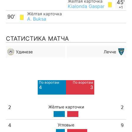
Жёлтая карточка
45'
Kialonda Gaspar
+1
Жёлтая карточка
90'
A. Buksa
СТАТИСТИКА МАТЧА
Удинезе
Лечче
Мимо ворот
Мимо ворот
2
10
По воротам
По воротам
Blocked
Blocked
4
3
2
3
Жёлтые карточки
2
2
Угловые
4
9