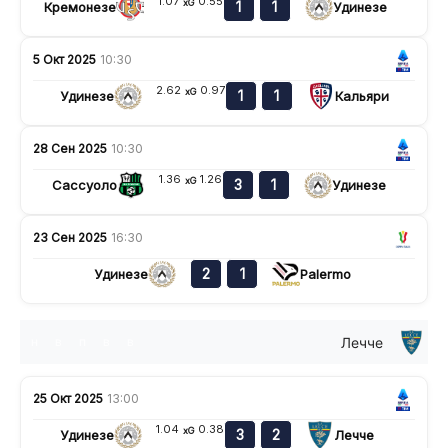
1.07
0.55
xG
1
1
Кремонезе
Удинезе
5 Окт 2025
10:30
2.62
0.97
xG
1
1
Удинезе
Кальяри
28 Сен 2025
10:30
1.36
1.26
xG
3
1
Сассуоло
Удинезе
23 Сен 2025
16:30
2
1
Удинезе
Palermo
Лечче
н
в
п
в
в
25 Окт 2025
13:00
1.04
0.38
xG
3
2
Удинезе
Лечче