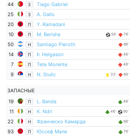
44
Tiago Gabriel
З
25
A. Gallo
З
20
Y. Ramadani
П
10
M. Berisha
П
59'
76'
50
Santiago Pierotti
Н
86'
14
Þ. Helgason
П
46'
7
Tete Morente
П
46'
9
N. Stulic
Н
33'
66'
ЗАПАСНЫЕ
19
L. Banda
П
46'
11
K. Ndri
Н
46'
90'
22
Франческо Камарда
Н
66'
93
Юссеф Мале
П
76'