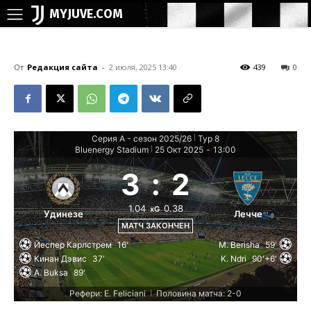
MYJUVE.COM
От
Редакция сайта
-
2 июля, 2025 13:40
439
0
Серия А - сезон 2025/26
Тур 8
|
Bluenergy Stadium
25 Окт 2025
-
13:00
|
3
:
2
1.04
0.38
xG
Удинезе
Лечче
МАТЧ ЗАКОНЧЕН
Йеспер Карлстрем
16'
M. Berisha
59'
Кинан Дэвис
37'
K. Ndri
90'+6'
A. Buksa
89'
Рефери: E. Feliciani
Половина матча: 2-0
|