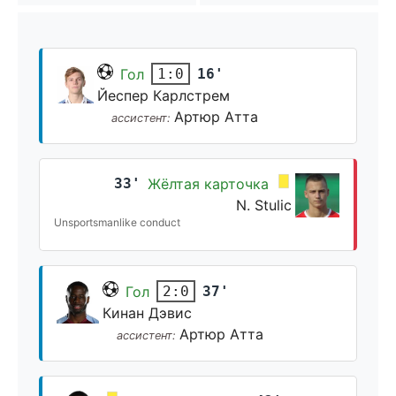
Гол
16'
1:0
Йеспер Карлстрем
Артюр Атта
ассистент:
33'
Жёлтая карточка
N. Stulic
Unsportsmanlike conduct
Гол
37'
2:0
Кинан Дэвис
Артюр Атта
ассистент: