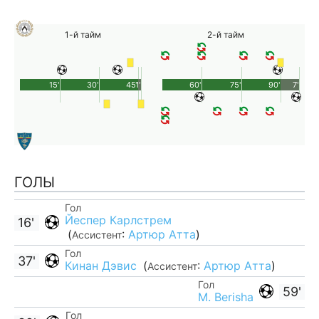
1-й тайм
2-й тайм
15'
30'
45'
1'
60'
75'
90'
7'
ГОЛЫ
Гол
Йеспер Карлстрем
16'
(
:
Артюр Атта
)
Ассистент
Гол
37'
Кинан Дэвис
(
:
Артюр Атта
)
Ассистент
Гол
59'
M. Berisha
Гол