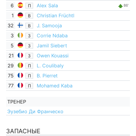
6
Alex Sala
П
86'
1
Christian Früchtl
В
32
J. Samooja
В
3
Corrie Ndaba
З
5
Jamil Siebert
З
21
Owen Kouassi
З
29
L. Coulibaly
П
75
B. Pierret
П
77
Mohamed Kaba
П
ТРЕНЕР
Эузебио Ди Франческо
ЗАПАСНЫЕ