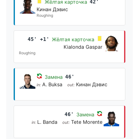
Жёлтая карточка
42'
Кинан Дэвис
Roughing
45' +1'
Жёлтая карточка
Kialonda Gaspar
Roughing
Замена
46'
A. Buksa
Кинан Дэвис
in:
out:
46'
Замена
L. Banda
Tete Morente
in:
out: