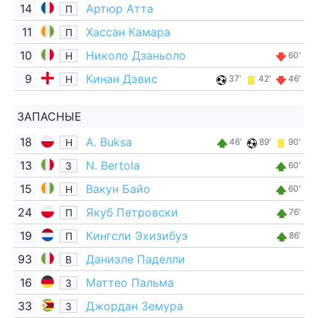
14
Артюр Атта
П
11
Хассан Камара
П
10
Николо Дзаньоло
Н
60'
9
Кинан Дэвис
Н
37'
42'
46'
ЗАПАСНЫЕ
18
A. Buksa
Н
46'
89'
90'
13
N. Bertola
З
60'
15
Вакун Байо
Н
60'
24
Якуб Петровски
П
76'
19
Кингсли Эхизибуэ
П
86'
93
Даниэле Паделли
В
16
Маттео Пальма
З
33
Джордан Земура
З