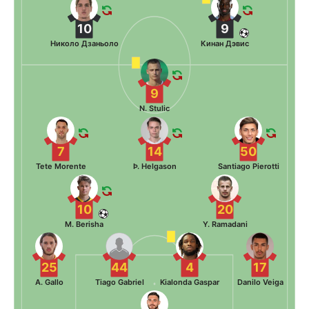
10
9
Николо Дзаньоло
Кинан Дэвис
9
N. Stulic
7
14
50
Tete Morente
Þ. Helgason
Santiago Pierotti
10
20
M. Berisha
Y. Ramadani
25
44
4
17
A. Gallo
Tiago Gabriel
Kialonda Gaspar
Danilo Veiga