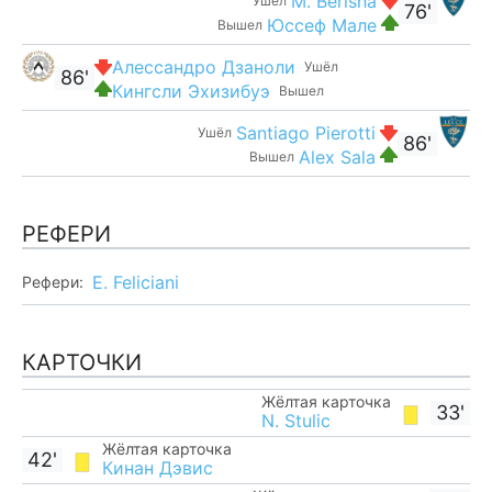
M. Berisha
Ушёл
76'
Юссеф Мале
Вышел
Алессандро Дзаноли
Ушёл
86'
Кингсли Эхизибуэ
Вышел
Santiago Pierotti
Ушёл
86'
Alex Sala
Вышел
РЕФЕРИ
E. Feliciani
Рефери:
КАРТОЧКИ
Жёлтая карточка
33'
N. Stulic
Жёлтая карточка
42'
Кинан Дэвис