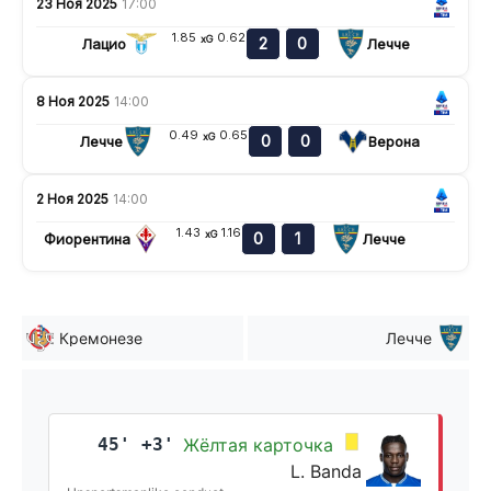
23 Ноя 2025
17:00
1.85
0.62
xG
2
0
Лацио
Лечче
8 Ноя 2025
14:00
0.49
0.65
xG
0
0
Лечче
Верона
2 Ноя 2025
14:00
1.43
1.16
xG
0
1
Фиорентина
Лечче
Кремонезе
Лечче
45' +3'
Жёлтая карточка
L. Banda