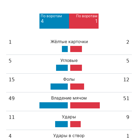
3
8
По воротам
По воротам
Blocked
Blocked
4
1
4
2
Жёлтые карточки
1
2
Угловые
5
5
Фолы
15
12
Владение мячом
49
51
Удары
11
9
Удары в створ
4
1