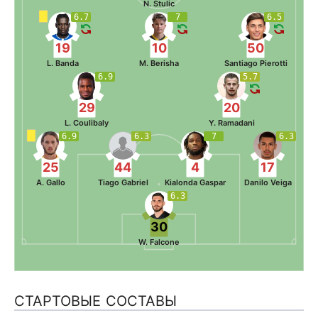
N. Stulic
6.7
7
6.5
19
10
50
L. Banda
M. Berisha
Santiago Pierotti
6.9
5.7
29
20
L. Coulibaly
Y. Ramadani
6.9
6.3
7
6.3
25
44
4
17
A. Gallo
Tiago Gabriel
Kialonda Gaspar
Danilo Veiga
6.3
30
W. Falcone
СТАРТОВЫЕ СОСТАВЫ