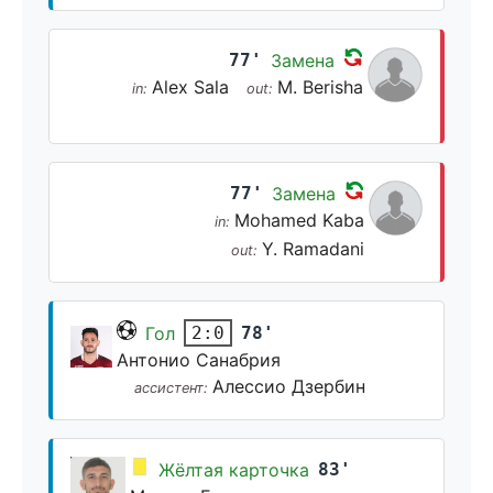
77'
Замена
Alex Sala
M. Berisha
in:
out:
77'
Замена
Mohamed Kaba
in:
Y. Ramadani
out:
Гол
78'
2:0
Антонио Санабрия
Алессио Дзербин
ассистент:
Жёлтая карточка
83'