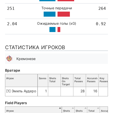
Точные передачи
251
264
Ожидаемые голы (xG)
2.04
0.92
СТАТИСТИКА ИГРОКОВ
Кремонезе
Вратари
Игрок
Saves
Shots
Shots
Total
Accurate
Key
Total
On
Passes
Passes
Passes
Target
[1] Эмиль Аудеро
1
28
16
Field Players
Игрок
Shots
Shots
Total
Accurate