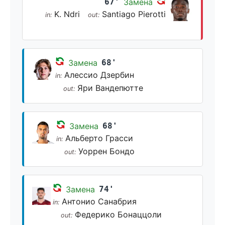
67'
Замена
K. Ndri
Santiago Pierotti
in:
out:
Замена
68'
Алессио Дзербин
in:
Яри Вандепютте
out:
Замена
68'
Альберто Грасси
in:
Уоррен Бондо
out:
Замена
74'
Антонио Санабрия
in:
Федерико Бонаццоли
out: