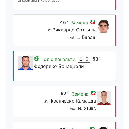
Unsportsmanlike conduct
46'
Замена
Риккардо Соттиль
in:
L. Banda
out:
Гол с пенальти
53'
1:0
Федерико Бонаццоли
67'
Замена
Франческо Камарда
in:
N. Stulic
out: