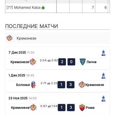
[77] Mohamed Kaba
7
6
ПОСЛЕДНИЕ МАТЧИ
Кремонезе
п
п
в
в
п
7 Дек 2025
11:30
2.04
0.92
xG
2
0
Кремонезе
Лечче
1 Дек 2025
19:45
2.77
2.25
xG
1
3
Болонья
Кремонезе
23 Ноя 2025
14:00
0.87
1.94
xG
1
3
Кремонезе
Рома