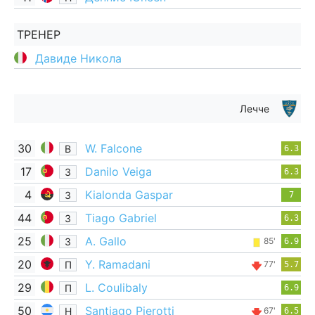
ТРЕНЕР
Давиде Никола
Лечче
30
W. Falcone
В
6.3
17
Danilo Veiga
З
6.3
4
Kialonda Gaspar
З
7
44
Tiago Gabriel
З
6.3
25
A. Gallo
З
85'
6.9
20
Y. Ramadani
П
77'
5.7
29
L. Coulibaly
П
6.9
50
Santiago Pierotti
Н
67'
6.5