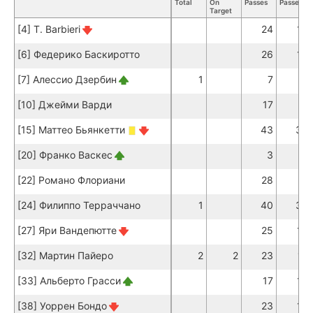
Total
On
Passes
Passes
Target
[4] T. Barbieri
24
18
[6] Федерико Баскиротто
26
19
[7] Алессио Дзербин
1
7
6
[10] Джейми Варди
17
6
[15] Маттео Бьянкетти
43
34
[20] Франко Васкес
3
3
[22] Романо Флориани
28
21
[24] Филиппо Терраччано
1
40
30
[27] Яри Вандепютте
25
18
[32] Мартин Пайеро
2
2
23
17
[33] Альберто Грасси
17
14
[38] Уоррен Бондо
23
18