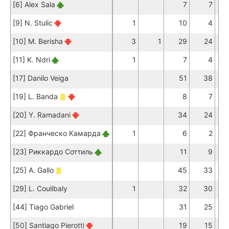
[6] Alex Sala
7
7
[9] N. Stulic
1
10
4
[10] M. Berisha
3
1
29
24
[11] K. Ndri
1
7
4
[17] Danilo Veiga
51
38
[19] L. Banda
8
7
[20] Y. Ramadani
34
24
[22] Франческо Камарда
1
6
2
[23] Риккардо Соттиль
11
9
[25] A. Gallo
45
33
[29] L. Coulibaly
1
32
30
[44] Tiago Gabriel
31
25
[50] Santiago Pierotti
19
15