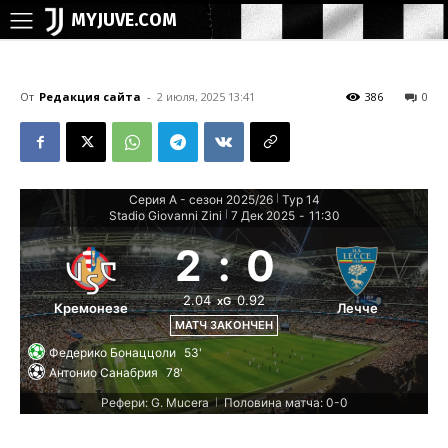
MYJUVE.COM
От
Редакция сайта
-
2 июля, 2025 13:41
386
0
Серия А - сезон 2025/26
Тур 14
|
Stadio Giovanni Zini
7 Дек 2025
-
11:30
|
2
:
0
2.04
0.92
xG
Кремонезе
Лечче
МАТЧ ЗАКОНЧЕН
Федерико Бонаццоли
53'
Антонио Санабрия
78'
Рефери: G. Mucera
Половина матча: 0-0
|