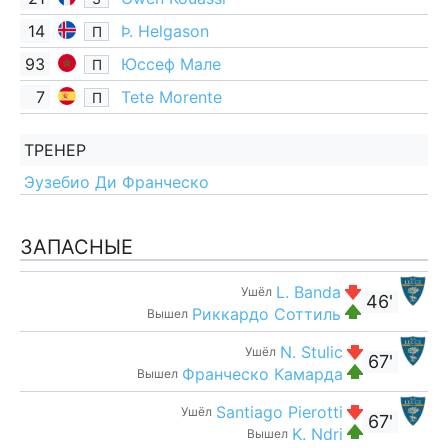
14
Þ. Helgason
П
93
Юссеф Мале
П
7
Tete Morente
П
ТРЕНЕР
Эузебио Ди Франческо
ЗАПАСНЫЕ
L. Banda
Ушёл
46'
Риккардо Соттиль
Вышел
N. Stulic
Ушёл
67'
Франческо Камарда
Вышел
Santiago Pierotti
Ушёл
67'
K. Ndri
Вышел