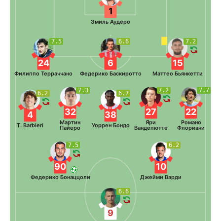
1
Эмиль Аудеро
7.5
6.6
7.2
24
6
15
Филиппо Терраччано
Федерико Баскиротто
Маттео Бьянкетти
7.3
7.2
7.7
6.2
6.7
32
27
22
4
38
Мартин
Яри
Романо
T. Barbieri
Уоррен Бондо
Пайеро
Вандепютте
Флориани
7.5
6.2
90
10
Федерико Бонаццоли
Джейми Варди
6.6
9