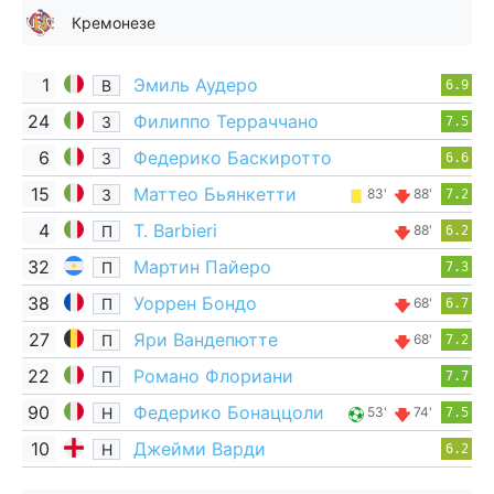
Кремонезе
1
Эмиль Аудеро
В
6.9
24
Филиппо Терраччано
З
7.5
6
Федерико Баскиротто
З
6.6
15
Маттео Бьянкетти
З
83'
88'
7.2
4
T. Barbieri
П
88'
6.2
32
Мартин Пайеро
П
7.3
38
Уоррен Бондо
П
68'
6.7
27
Яри Вандепютте
П
68'
7.2
22
Романо Флориани
П
7.7
90
Федерико Бонаццоли
Н
53'
74'
7.5
10
Джейми Варди
Н
6.2