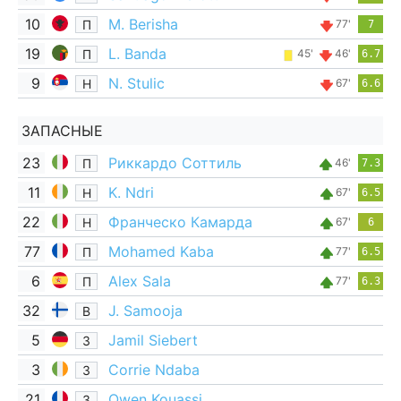
10
M. Berisha
П
77'
7
19
L. Banda
П
45'
46'
6.7
9
N. Stulic
Н
67'
6.6
ЗАПАСНЫЕ
23
Риккардо Соттиль
П
46'
7.3
11
K. Ndri
Н
67'
6.5
22
Франческо Камарда
Н
67'
6
77
Mohamed Kaba
П
77'
6.5
6
Alex Sala
П
77'
6.3
32
J. Samooja
В
5
Jamil Siebert
З
3
Corrie Ndaba
З
21
Owen Kouassi
З