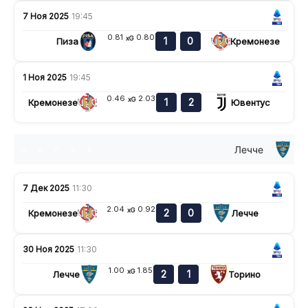
7 Ноя 2025
19:45
0.81
0.80
xG
1
0
Пиза
Кремонезе
1 Ноя 2025
19:45
0.46
2.03
xG
1
2
Кремонезе
Ювентус
Лечче
н
в
п
в
в
7 Дек 2025
11:30
2.04
0.92
xG
2
0
Кремонезе
Лечче
30 Ноя 2025
11:30
1.00
1.85
xG
2
1
Лечче
Торино