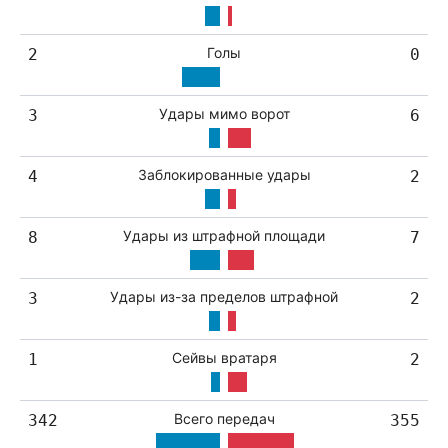
Голы
2
0
Удары мимо ворот
3
6
Заблокированные удары
4
2
Удары из штрафной площади
8
7
Удары из-за пределов штрафной
3
2
Сейвы вратаря
1
2
Всего передач
342
355