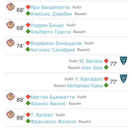
Яри Вандепютте
Ушёл
68'
Алессио Дзербин
Вышел
Уоррен Бондо
Ушёл
68'
Альберто Грасси
Вышел
Федерико Бонаццоли
Ушёл
74'
Антонио Санабрия
Вышел
M. Berisha
Ушёл
77'
Alex Sala
Вышел
Y. Ramadani
Ушёл
77'
Mohamed Kaba
Вышел
Маттео Бьянкетти
Ушёл
88'
Франко Васкес
Вышел
T. Barbieri
Ушёл
88'
Франческо Фолино
Вышел