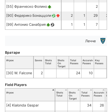
[55] Франческо Фолино
2
2
[90] Федерико Бонаццоли
2
1
29
23
[99] Антонио Санабрия
1
1
7
6
Лечче
Вратари
Игрок
Saves
Shots
Shots
Total
Accurate
Key
Tac
Total
On
Passes
Passes
Passes
Tot
Target
[30] W. Falcone
2
24
10
Field Players
Игрок
Shots
Shots
Total
Accurate
Key
Total
On
Passes
Passes
Pass
Target
[4] Kialonda Gaspar
34
26