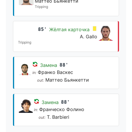
Маттео Бьянкетти
Tripping
85'
Жёлтая карточка
A. Gallo
Tripping
Замена
88'
Франко Васкес
in:
Маттео Бьянкетти
out:
Замена
88'
Франческо Фолино
in:
T. Barbieri
out: