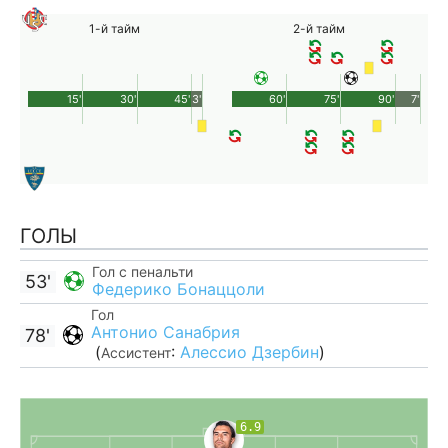
1-й тайм
2-й тайм
15'
30'
45'
3'
60'
75'
90'
7'
ГОЛЫ
Гол с пенальти
53'
Федерико Бонаццоли
Гол
Антонио Санабрия
78'
(
:
Алессио Дзербин
)
Ассистент
6.9