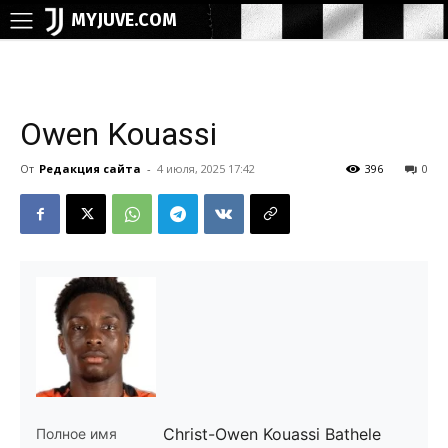
MYJUVE.COM
Owen Kouassi
От
Редакция сайта
-
4 июля, 2025 17:42
396
0
Christ-Owen Kouassi Bathele
Полное имя