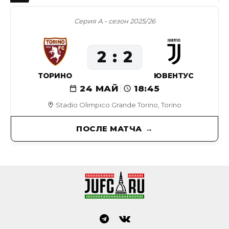
Серия А - сезон 2025/26
2
2
ТОРИНО
ЮВЕНТУС
24 МАЙ
18:45
Stadio Olimpico Grande Torino, Torino
ПОСЛЕ МАТЧА