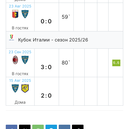
23 Авг 2025
н
59`
0:0
В гостях
Кубок Италии - сезон 2025/26
23 Сен 2025
п
80`
6.6
3:0
В гостях
15 Авг 2025
в
2:0
Дома