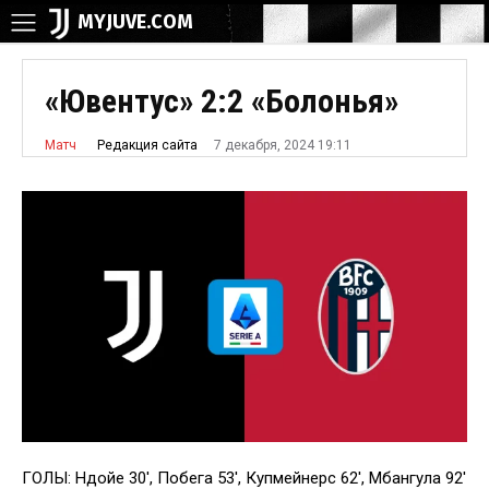
MYJUVE.COM
«Ювентус» 2:2 «Болонья»
7 декабря, 2024 19:11
Редакция сайта
Матч
ГОЛЫ: Ндойе 30′, Побега 53′, Купмейнерс 62′, Мбангула 92′