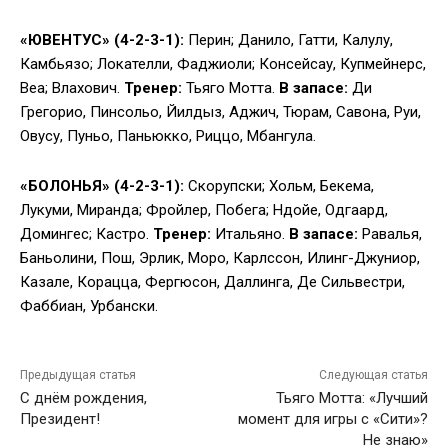
«ЮВЕНТУС» (4-2-3-1):
Перин; Данило, Гатти, Калулу,
Камбьязо; Локателли, Фаджиоли; Консейсау, Купмейнерс,
Веа; Влахович.
Тренер:
Тьяго Мотта.
В запасе:
Ди
Грегорио, Пинсольо, Йилдыз, Аджич, Тюрам, Савона, Руи,
Овусу, Пуньо, Паньюкко, Риццо, Мбангула.
«БОЛОНЬЯ» (4-2-3-1):
Скорупски; Хольм, Бекема,
Лукуми, Миранда; Фройлер, Побега; Ндойе, Одгаард,
Домингес; Кастро.
Тренер:
Итальяно.
В запасе:
Равалья,
Баньолини, Пош, Эрлик, Моро, Карлссон, Илинг-Джуниор,
Казале, Корацца, Фергюсон, Даллинга, Де Сильвестри,
Фаббиан, Урбански.
Предыдущая статья
Следующая статья
С днём рождения,
Тьяго Мотта: «Лучший
Президент!
момент для игры с «Сити»?
Не знаю»