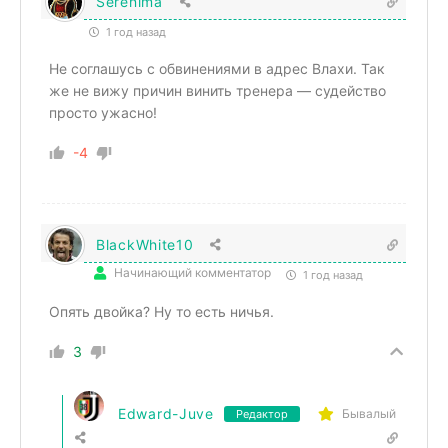
Serenima
1 год назад
Не соглашусь с обвинениями в адрес Влахи. Так
же не вижу причин винить тренера — судейство
просто ужасно!
-4
BlackWhite10
Начинающий комментатор
1 год назад
Опять двойка? Ну то есть ничья.
3
Edward-Juve
Бывалый
Редактор