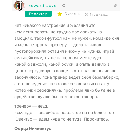
Edward-Juve
Редактор
Бывалый
1 год назад
нет никакого настроения и желания это
комментировать. но трудно промолчать на
эмоциях. такой футбол нам не нужен. команде сил
и меньше травм. тренеру — делать выводы.
пустопорожняя ротация никому не нужна. играй
сильнейшими, ты не на первом месте идешь.
какой фаджоли, какой роухи. и опять данило в
центр передвинул в конце. в этот раз не плачевно
закончилось. пока тренер ведет себя безалаберно,
а его поведение на бровке сегодня было как у
истерички середнячка. проблема явно была не в
судействе. лучше бы на игроков так орал.
тренеру — неуд.
команде — спасибо за характер но не более того.
Ювентус — едем куда то не туда. Проснитесь.
Форца Ничьентус!