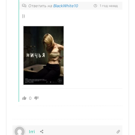
Ответить на
BlackWhite10
1 год назад
))
0
Irri