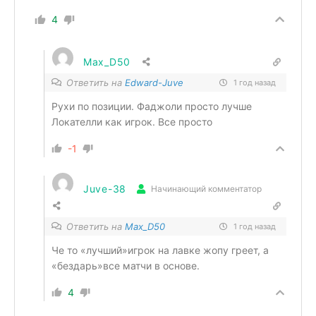
4
Max_D50
Ответить на
Edward-Juve
1 год назад
Рухи по позиции. Фаджоли просто лучше
Локателли как игрок. Все просто
-1
Juve-38
Начинающий комментатор
Ответить на
Max_D50
1 год назад
Че то «лучший»игрок на лавке жопу греет, а
«бездарь»все матчи в основе.
4