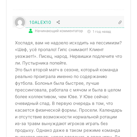
10ALEX10
Начинающий комментатор
1 год назад
Хоспадя, вам не надоело исходить на пессимизм?
«Шеф, усё пропало! Гипс снимают! Клиент
уезжает!». Писец, народ. Нервишки подлечите что
ли. Пустырника попейте.
Это был второй матч в сезоне, который команда
реально проиграла именно по содержанию
футбола. Болонья была быстрее, лучше
прессинговала, работала с мячом и была в целом
более коллективом, чем Юве. У Юве сейчас
очевидный спад. В первую очередь в том, что
касается физической формы. Просели. Календарь
и отсутствие возможности нормальной ротации
из-за травм вынуждают игроков играть без
продыху. Однако даже в таком режиме команда
пытается играть через владение, в свою игру. Да,