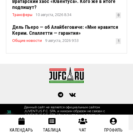
Вратарский хаос «Ювентуса». Кого же в итоге
подпишут?
Трансферы
10 августа, 2026 8:34
0
Дель Пьеро — об Алайбеговиче: «Мне нравится
Керим. Спаллетти — гарантия»
Общие новости
9 августа, 2026 9:53
1
Данный сайт не является официальным сайтом
JUVENTUS F.C. SPA, и никоим образом не связан с
38
JUVENTUS F.C. SPA. Исключительные права на
товарные знаки "JUVENTUS", "JUVE" принадлежат
футбольному клубу Ювентус, Турин, Италия.
Основан в 2002 году.
КАЛЕНДАРЬ
ТАБЛИЦА
ЧАТ
ПРОФИЛЬ