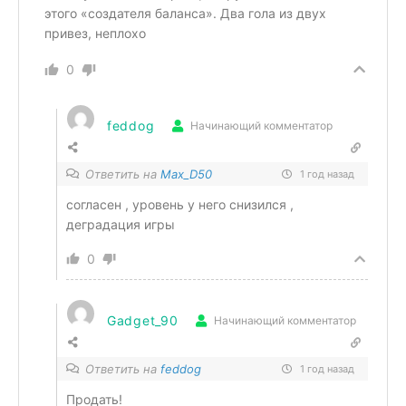
этого «создателя баланса». Два гола из двух
привез, неплохо
0
feddog
Начинающий комментатор
Ответить на
Max_D50
1 год назад
согласен , уровень у него снизился ,
деградация игры
0
Gadget_90
Начинающий комментатор
Ответить на
feddog
1 год назад
Продать!