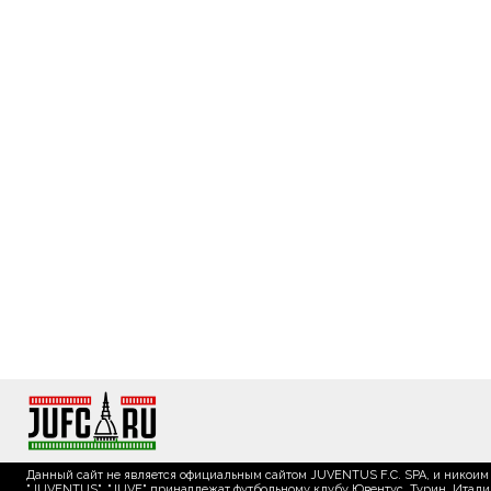
Данный сайт не является официальным сайтом JUVENTUS F.C. SPA, и никоим 
"JUVENTUS", "JUVE" принадлежат футбольному клубу Ювентус, Турин, Италия.