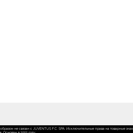
образом не связан с JUVENTUS F.C. SPA. Исключительные права на товарные зна
 Основан в 2002 году.