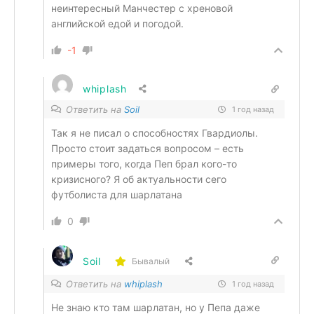
неинтересный Манчестер с хреновой
английской едой и погодой.
-1
whiplash
Ответить на
Soil
1 год назад
Так я не писал о способностях Гвардиолы.
Просто стоит задаться вопросом – есть
примеры того, когда Пеп брал кого-то
кризисного? Я об актуальности сего
футболиста для шарлатана
0
Soil
Бывалый
Ответить на
whiplash
1 год назад
Не знаю кто там шарлатан, но у Пепа даже