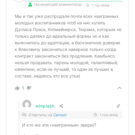
Начинающий комментатор
1 год назад
Мы и так уже распродали почти всех наигранных
молодых воспитанников чтоб на них купить
Дугласа Луиса, Копмейнерса, Тюрама, которым не
только далеко до идеальный формы но и как
выяснилось до адаптации, а бесконечное доверие
к Влаховичу закончиться наверное только когда
контракт закончиться без продления. Камбьясо
нельзя продавать. парень молодой, талантливый,
ювентини, если не лучший, то один из лучших в
составе..надеюсь это все утка(
1
whiplash
Ответить на
Censor
1 год назад
И кто же эти «наигранные» звери)?