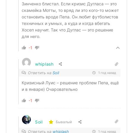
Зинченко блистал. Если кризис Дугласа — это
скамейка Мотты, то вряд ли это кого-то может
остановить вроде Пепа. Он любит футболистов
техничных и умных, а куда и когда вбегать
Хосеп научит. Так что Дуглас — это решение
для него.
-1
whiplash
Ответить на
Soil
1 год назад
Кризисный Луис – решение проблем Пепа, ещё
и в январе) Очаровательно
-1
Soil
Бывалый
Ответить на
whiplash
1 год назад