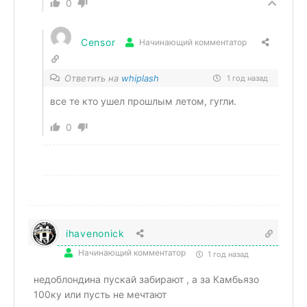
0
Censor
Начинающий комментатор
Ответить на
whiplash
1 год назад
все те кто ушел прошлым летом, гугли.
0
ihavenonick
Начинающий комментатор
1 год назад
недоблондина пускай забирают , а за Камбьязо
100ку или пусть не мечтают