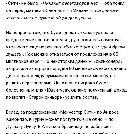
«Сити» не было:
«Никаких переговоров нет,
— объяснил
он перед матчем «Ювентус» — «Милан». —
На данный
момент мы не думаем об уходе игрока»
.
На вопрос о том, что будет делать «Ювентус» если
предложение всё же поступит, руководитель намекнул,
что ничего еще не решено:
«Вот поступит, тогда и будем
думать»
. Как можно отказаться от предложения в 65
миллионов евро? По некоторым данным, «бьянконери»
запросили за игрока порядка 80 миллионов евро, однако
дистанцию между суммами вполне возможно будет
решить переговорами. Да, отказ от игрока будет
болезненным для «Ювентуса», однако полученный доход
позволит «Старой синьоре» усилить состав.
Вслед за предложением «Манчестер Сити» по Андреа
Камбьязо, в Турин может поступить еще одно — по
Дугласу Луису. В Англии о бразильце не забывают,
интерес к нему проявило сразу несколько клубов, от