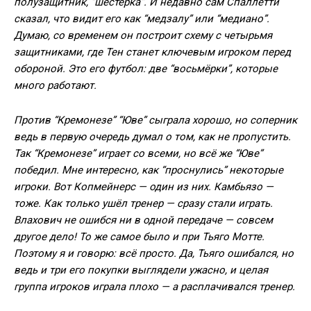
полузащитник, “шестёрка”. И недавно сам Спаллетти
сказал, что видит его как “медзалу” или “медиано”.
Думаю, со временем он построит схему с четырьмя
защитниками, где Тен станет ключевым игроком перед
обороной. Это его футбол: две “восьмёрки”, которые
много работают.
Против “Кремонезе” “Юве” сыграла хорошо, но соперник
ведь в первую очередь думал о том, как не пропустить.
Так “Кремонезе” играет со всеми, но всё же “Юве”
победил. Мне интересно, как “проснулись” некоторые
игроки. Вот Копмейнерс — один из них. Камбьязо —
тоже. Как только ушёл тренер — сразу стали играть.
Влахович не ошибся ни в одной передаче — совсем
другое дело! То же самое было и при Тьяго Мотте.
Поэтому я и говорю: всё просто. Да, Тьяго ошибался, но
ведь и три его покупки выглядели ужасно, и целая
группа игроков играла плохо — а расплачивался тренер.