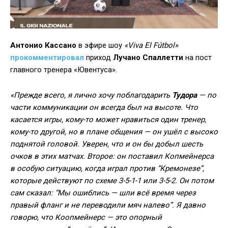
Антонио Кассано
в эфире шоу
«Viva El Fútbol»
прокомментировал
приход
Лучано Спаллетти
на пост
главного тренера «Ювентуса».
«Прежде всего, я лично хочу поблагодарить
Тудора
— по
части коммуникации он всегда был на высоте. Что
касается игры, кому-то может нравиться один тренер,
кому-то другой, но в плане общения — он ушёл с высоко
поднятой головой. Уверен, что и он бы добыл шесть
очков в этих матчах. Второе: он поставил Копмейнерса
в особую ситуацию, когда играл против “Кремонезе”,
которые действуют по схеме 3-5-1-1 или 3-5-2. Он потом
сам сказал: “Мы ошиблись — шли всё время через
правый фланг и не переводили мяч налево”. Я давно
говорю, что Коопмейнерс — это опорный