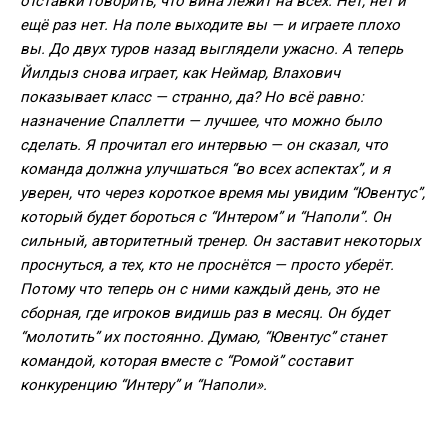
отставки говорить, что вина лежит на всех. Нет, нет и
ещё раз нет. На поле выходите вы — и играете плохо
вы. До двух туров назад выглядели ужасно. А теперь
Йилдыз снова играет, как Неймар, Влахович
показывает класс — странно, да? Но всё равно:
назначение Спаллетти — лучшее, что можно было
сделать. Я прочитал его интервью — он сказал, что
команда должна улучшаться “во всех аспектах”, и я
уверен, что через короткое время мы увидим “Ювентус”,
который будет бороться с “Интером” и “Наполи”. Он
сильный, авторитетный тренер. Он заставит некоторых
проснуться, а тех, кто не проснётся — просто уберёт.
Потому что теперь он с ними каждый день, это не
сборная, где игроков видишь раз в месяц. Он будет
“молотить” их постоянно. Думаю, “Ювентус” станет
командой, которая вместе с “Ромой” составит
конкуренцию “Интеру” и “Наполи».