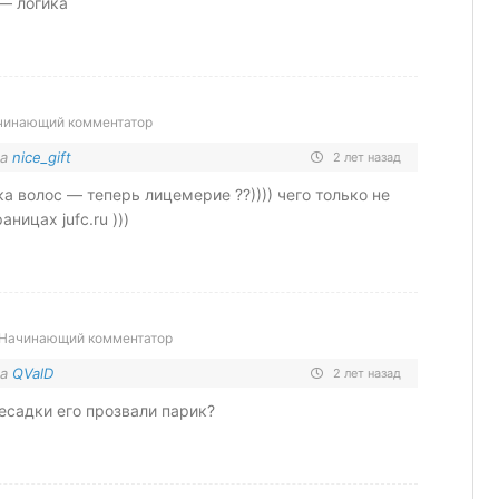
— логика
чинающий комментатор
на
nice_gift
2 лет назад
а волос — теперь лицемерие ??)))) чего только не
ницах jufc.ru )))
Начинающий комментатор
на
QValD
2 лет назад
ресадки его прозвали парик?