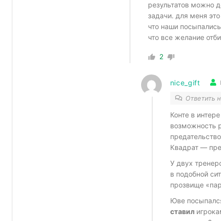
результатов можно д
задачи. для меня это
что наши посыпались 
что все желание отби
2
nice_gift
Ответить 
Конте в интер
возможность р
предательство
Квадрат — пре
У двух тренер
в подобной си
прозвище «пар
Юве посыпался
ставил
игрокам