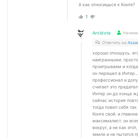
А как относишься к Конте?
1
Antidote
Начина
Ответить на
Assa
хорошо отношусь. ег
наигранными. просто 
проигрываем и когда
он перешел в Интер…
профессионал и допу
считает это предател
Интер он до конца ж
сейчас история повт
тогда повел себя так
Конте свой. и главное
максималист. он все
вокруг, а не как это
земле и не пытатся п