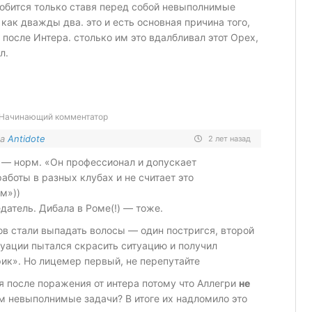
обится только ставя перед собой невыполнимые
 как дважды два. это и есть основная причина того,
после Интера. столько им это вдалбливал этот Орех,
л.
Начинающий комментатор
на
Antidote
2 лет назад
е — норм. «Он профессионал и допускает
аботы в разных клубах и не считает это
м»))
датель. Дибала в Роме(!) — тоже.
ов стали выпадать волосы — один постригся, второй
туации пытался скрасить ситуацию и получил
ик». Но лицемер первый, не перепутайте
 после поражения от интера потому что Аллегри
не
 невыполнимые задачи? В итоге их надломило это