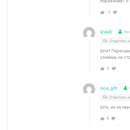
поражение? л 
-1
QValD
На
Ответить 
Шта? Пересадк
узнаешь на стра
0
nice_gift
Ответить 
Шта, из-за пе
1