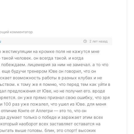
ющий комментатор
u
2 лет назад
о жестикуляции на кромке поля не кажутся мне
такой человек. он всегда такой. и когда
 побеждаем. лицемерия за ним не замечал. а то что
 еще будучи тренером Юве он говорил, что он
скает возможность работы в разных клубах и не
ьством. к тому же я помню, что перед тем как уйти в
дал предложения от Юве, но не получил его. вроде
оряется. он уже прямо признал свою ошибку, что зря
 и 100 раз уже пожалел, что ушел из Юве. для меня
 отличие Конте от Аллегри — это то, что он
гда думает только о победе и заражает этим всех
т, который наоборот всех заставляет оставатся на
рыгать выше головы. блин, это спорт! высоких