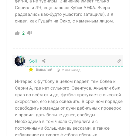
фигня, а не турниры. Значение имеет только
Сериал и ЛЧ, еще раньше Кубок УЕФА. Вчера
радовались как-будто
ушастого
затащили), а я
сидел, как Гуцайт на Окко, с каменным лицом.
2
Soil
Бывалый
2 лет назад
Интерес к футболу в целом падает, тем более к
Серии А, где нет сильного Ювентуса. Аньелли был
прав во всём от и до, футбол протухает с высокой
скоростью, его надо освежить. В срочном порядке
освободить команды от кучи дебильных проверок
и правил, дать больше денег, свободы.
Необходима в том числе Суперлига и с
постоянными большими вывесками, а также
избавление от тупого футбола сборных.