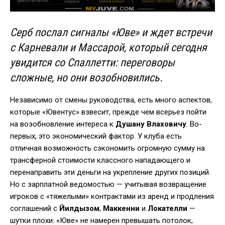
Серб послал сигналы «Юве» и ждет встречи
с Карневали и Массарой, который сегодня
увидится со Спаллетти: переговоры
сложные, но они возобновились.
Независимо от смены руководства, есть много аспектов,
которые «Ювентус» взвесит, прежде чем всерьез пойти
на возобновление интереса к
Душану Влаховичу
. Во-
первых, это экономический фактор. У клуба есть
отличная возможность сэкономить огромную сумму на
трансферной стоимости классного нападающего и
перенаправить эти деньги на укрепление других позиций.
Но с зарплатной ведомостью — учитывая возвращение
игроков с «тяжелыми» контрактами из аренд и продления
соглашений с
Йилдызом
,
Маккенни
и
Локателли
—
шутки плохи: «Юве» не намерен превышать потолок,