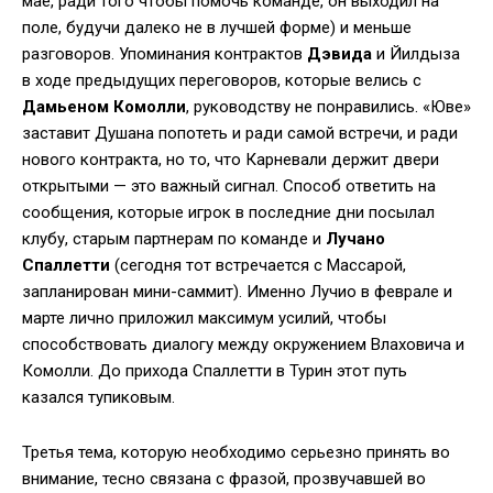
мае, ради того чтобы помочь команде, он выходил на
поле, будучи далеко не в лучшей форме) и меньше
разговоров. Упоминания контрактов
Дэвида
и Йилдыза
в ходе предыдущих переговоров, которые велись с
Дамьеном Комолли
, руководству не понравились. «Юве»
заставит Душана попотеть и ради самой встречи, и ради
нового контракта, но то, что Карневали держит двери
открытыми — это важный сигнал. Способ ответить на
сообщения, которые игрок в последние дни посылал
клубу, старым партнерам по команде и
Лучано
Спаллетти
(сегодня тот встречается с Массарой,
запланирован мини-саммит). Именно Лучио в феврале и
марте лично приложил максимум усилий, чтобы
способствовать диалогу между окружением Влаховича и
Комолли. До прихода Спаллетти в Турин этот путь
казался тупиковым.
Третья тема, которую необходимо серьезно принять во
внимание, тесно связана с фразой, прозвучавшей во