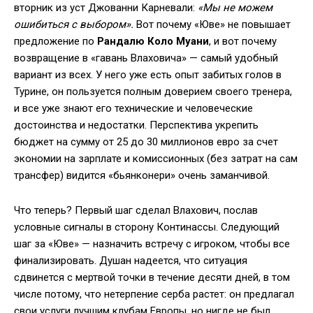
вторник из уст Джованни Карневали:
«Мы не можем
ошибиться с выбором».
Вот почему «Юве» не повышает
предложение по
Рандалю Коло Муани
, и вот почему
возвращение в «гавань Влаховича» — самый удобный
вариант из всех. У него уже есть опыт забитых голов в
Турине, он пользуется полным доверием своего тренера,
и все уже знают его технические и человеческие
достоинства и недостатки. Перспектива укрепить
бюджет на сумму от 25 до 30 миллионов евро за счет
экономии на зарплате и комиссионных (без затрат на сам
трансфер) видится «бьянконери» очень заманчивой.
Что теперь? Первый шаг сделал Влахович, послав
условные сигналы в сторону Континассы. Следующий
шаг за «Юве» — назначить встречу с игроком, чтобы все
финализировать. Душан надеется, что ситуация
сдвинется с мертвой точки в течение десяти дней, в том
числе потому, что нетерпение серба растет: он предлагал
свои услуги лучшим клубам Европы, но нигде не был