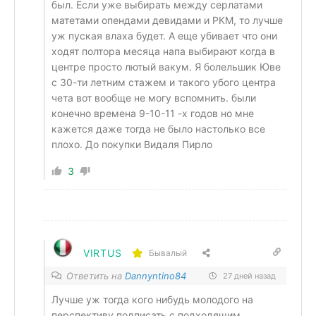
был. Если уже выбирать между серлатами
матетами опендами девидами и РКМ, то лучше
уж пуская влаха будет. А еще убивает что они
ходят полтора месяца напа выбирают когда в
центре просто лютый вакум. Я болельшик Юве
с 30-ти летним стажем и такого убого центра
чета вот вообще не могу вспомнить. были
конечно времена 9-10-11 -х годов но мне
кажется даже тогда не было настолько все
плохо. До покупки Видаля Пирло
3
VIRTUS
Бывалый
Ответить на
Dannyntino84
27 дней назад
Лучше уж тогда кого нибудь молодого на
перспективу подписать с подходящим