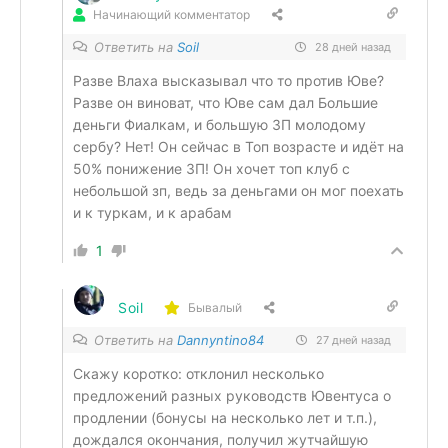
Начинающий комментатор
Ответить на
Soil
28 дней назад
Разве Влаха высказывал что то против Юве?
Разве он виноват, что Юве сам дал Большие
деньги Фиалкам, и большую ЗП молодому
сербу? Нет! Он сейчас в Топ возрасте и идёт на
50% понижение ЗП! Он хочет топ клуб с
небольшой зп, ведь за деньгами он мог поехать
и к туркам, и к арабам
1
Soil
Бывалый
Ответить на
Dannyntino84
27 дней назад
Скажу коротко: отклонил несколько
предложений разных руководств Ювентуса о
продлении (бонусы на несколько лет и т.п.),
дождался окончания, получил жутчайшую