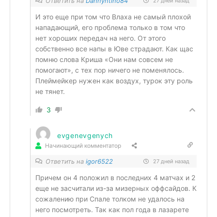
Ответить на
Dannyntino84
27 дней назад
И это еще при том что Влаха не самый плохой
нападающий, его проблема только в том что
нет хороших передач на него. От этого
собственно все напы в Юве страдают. Как щас
помню слова Криша «Они нам совсем не
помогают», с тех пор ничего не поменялось.
Плеймейкер нужен как воздух, турок эту роль
не тянет.
3
evgenevgenych
Начинающий комментатор
Ответить на
igor6522
27 дней назад
Причем он 4 положил в последних 4 матчах и 2
еще не засчитали из-за мизерных оффсайдов. К
сожалению при Спале толком не удалось на
него посмотреть. Так как пол года в лазарете