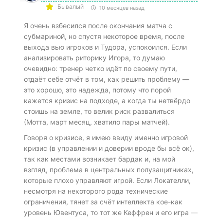
Бывалый
10 месяцев назад
Я очень взбесился после окончания матча с
субмариной, но спустя некоторое время, после
выхода вью игроков и Тудора, успокоился. Если
анализировать риторику Игора, то думаю
очевидно: тренер четко идёт по своему пути,
отдаёт себе отчёт в том, как решить проблему —
это хорошо, это надежда, потому что порой
кажется кризис на подходе, а когда ты нетвёрдо
стоишь на земле, то велик риск развалиться
(Мотта, март месяц, хватило пары матчей).
Говоря о кризисе, я имею ввиду именно игровой
кризис (в управлении и доверии вроде бы всё ок),
так как местами возникает бардак и, на мой
взгляд, проблема в центральных полузащитниках,
которые плохо управляют игрой. Если Локателли,
несмотря на некоторого рода технические
ограничения, тянет за счёт интеллекта кое-как
уровень Ювентуса, то тот же Кеффрен и его игра —