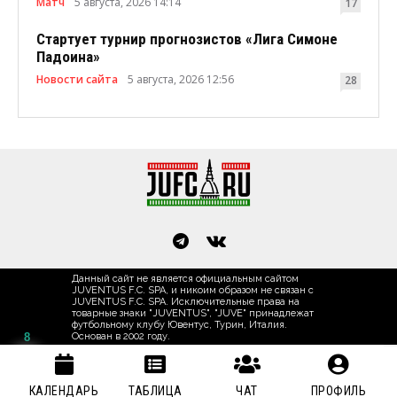
Матч
5 августа, 2026 14:14
17
Стартует турнир прогнозистов «Лига Симоне
Падоина»
Новости сайта
5 августа, 2026 12:56
28
Данный сайт не является официальным сайтом
JUVENTUS F.C. SPA, и никоим образом не связан с
JUVENTUS F.C. SPA. Исключительные права на
товарные знаки "JUVENTUS", "JUVE" принадлежат
футбольному клубу Ювентус, Турин, Италия.
8
Основан в 2002 году.
КАЛЕНДАРЬ
ТАБЛИЦА
ЧАТ
ПРОФИЛЬ