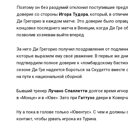
Поэтому он без раздумий отклонил поступившие предл
доверие со стороны
Игора Тудора
, который, в отлич
Ди Грегорио в каждом матче. Это доверие было опра
концовке последнего матча в Венеции, когда Ди Гре об
позволив хозяевам выйти вперёд.
За него Ди Грегорио получил поздравления от подлинн
которые выразили ему своё уважение. В первые же дни
подтвердили полное доверие к «ломбардскому бастион
сезоне Ди Гре надеется бороться за Скудетто вместе 
на пути к национальной сборной.
Бывший тренер
Лучано Спаллетти
долгое время игнор
в «Монце» и в «Юве». Зато при
Гаттузо
двери в Коверча
Ну а пока в голове только «Ювентус». С чем и должны 
контакт, чтобы урвать игрока из Турина.