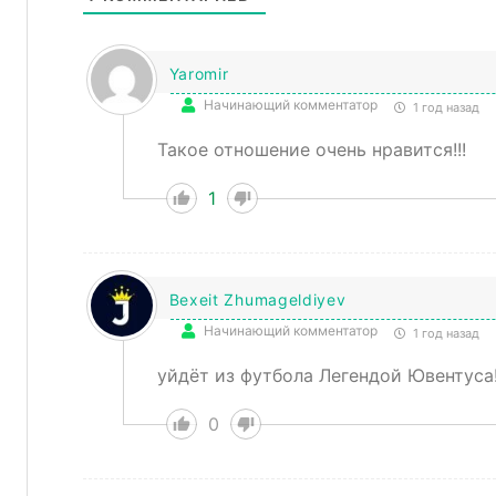
Yaromir
Начинающий комментатор
1 год назад
Такое отношение очень нравится!!!
1
Bexeit Zhumageldiyev
Начинающий комментатор
1 год назад
уйдёт из футбола Легендой Ювентуса
0