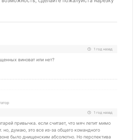
и возможность, сделайте пожалуйста нарезку
1 год назад
пущенных виноват или нет?
татор
1 год назад
атарей привычка. если считает, что мяч летит мимо
т. но, думаю, это все из-за общего командного
езоне было днищенским абсолютно. Но перспектива