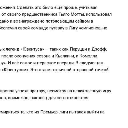
ожения. Сделать это было ещё проще, учитывая
ие от своего предшественника Тьяго Мотты, использовал
вдано и вознаграждено потрясающим сейвом в
еспечил своей команде путёвку в Лигу чемпионов, не
ых легенд «Ювентуса» — таких как Перуцци и Дзофф,
 после окончания сезона и Кьеллини, и Комолли
у». И всё самое интересное впереди. В следующем
с «Ювентусом». Это станет отличной отправной точкой
ировал успехи вратаря, несмотря на великолепную игру
но, возможно, наконец для него откроются.
смириться те, кто из Премьер-лиги пытался выйти на