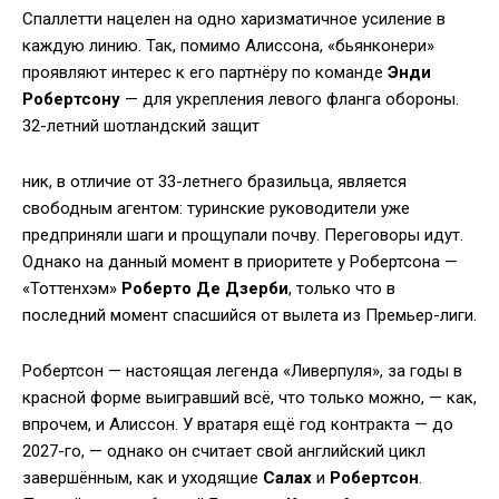
Спаллетти нацелен на одно харизматичное усиление в
каждую линию. Так, помимо Алиссона, «бьянконери»
проявляют интерес к его партнёру по команде
Энди
Робертсону
— для укрепления левого фланга обороны.
32-летний шотландский защит
ник, в отличие от 33-летнего бразильца, является
свободным агентом: туринские руководители уже
предприняли шаги и прощупали почву. Переговоры идут.
Однако на данный момент в приоритете у Робертсона —
«Тоттенхэм»
Роберто Де Дзерби
, только что в
последний момент спасшийся от вылета из Премьер-лиги.
Робертсон — настоящая легенда «Ливерпуля», за годы в
красной форме выигравший всё, что только можно, — как,
впрочем, и Алиссон. У вратаря ещё год контракта — до
2027-го, — однако он считает свой английский цикл
завершённым, как и уходящие
Салах
и
Робертсон
.