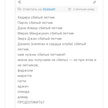
Ответить на
SlobbaN
2 месяцев назад
Хедира сбитый летчик
Пирло сбитый летчик
Дани Алвеш сбитый летчик
Марио Манджукич сбитый летчик
Эмрэ Джан сбитый летчик
Данило (капитан и сердце клуба) сбитый
летчик.
нам нужны сбитые летчики!!
иначе мы получаем не сбитых — но при этом и
не летчиков;
фаджоли
миретти
гатти
аджич
опенда
дэвид
ПРОДОЛЖИТЬ?