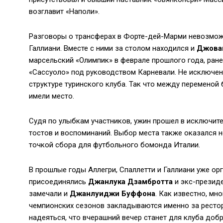
возглавит «Наполи».
Разговоры о трансферах в Форте-дей-Марми невозможн
Галлиани. Вместе с ними за столом находился и
Джова
марсельский «Олимпик» в феврале прошлого года, ран
«Сассуоло» под руководством Карневали. Не исключен
структуре туринского клуба. Так что между перемено
имели место.
Судя по улыбкам участников, ужин прошел в исключит
тостов и воспоминаний. Выбор места также оказался н
точкой сбора для футбольного бомонда Италии.
В прошлые годы Аллегри, Спаллетти и Галлиани уже о
присоединялись
Джанлука Дзамбротта
и экс-презид
замечали и
Джанлуиджи Буффона
. Как известно, м
чемпионских сезонов закладываются именно за ресто
надеяться, что вчерашний вечер станет для клуба до