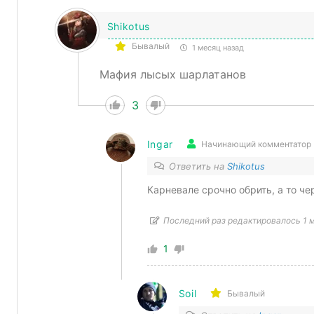
Shikotus
Бывалый
1 месяц назад
Мафия лысых шарлатанов
3
Ingar
Начинающий комментатор
Ответить на
Shikotus
Карневале срочно обрить, а то че
Последний раз редактировалось 1 м
1
Soil
Бывалый