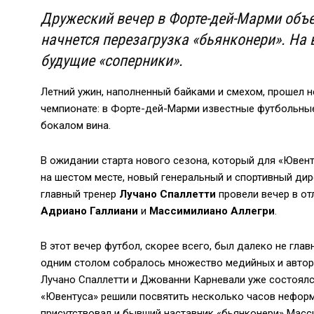
Дружеский вечер в Форте-дей-Марми объе
начнется перезагрузка «бьянконери». На
будущие «соперники».
Летний ужин, наполненный байками и смехом, прошел 
чемпионате: в Форте-дей-Марми известные футбольные
бокалом вина.
В ожидании старта нового сезона, который для «Ювен
на шестом месте, новый генеральный и спортивный ди
главный тренер
Лучано Спаллетти
провели вечер в от
Адриано Галлиани
и
Массимилиано Аллегри
.
В этот вечер футбол, скорее всего, был далеко не глав
одним столом собралось множество медийных и автор
Лучано Спаллетти и Джованни Карневали уже состоялся
«Ювентуса» решили посвятить несколько часов нефор
присутствовал и бывший наставник «бьянконери» Масс