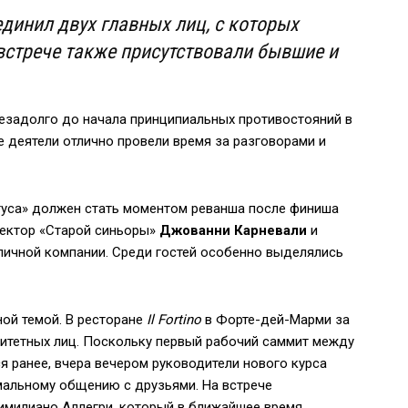
динил двух главных лиц, с которых
 встрече также присутствовали бывшие и
незадолго до начала принципиальных противостояний в
 деятели отлично провели время за разговорами и
туса» должен стать моментом реванша после финиша
ректор «Старой синьоры»
Джованни Карневали
и
личной компании. Среди гостей особенно выделялись
ной темой. В ресторане
Il Fortino
в Форте-дей-Марми за
итетных лиц. Поскольку первый рабочий саммит между
 ранее, вчера вечером руководители нового курса
мальному общению с друзьями. На встрече
имилиано Аллегри, который в ближайшее время