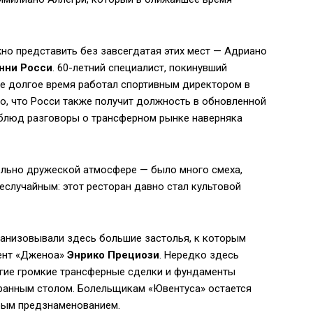
о представить без завсегдатая этих мест — Адриано
нни Росси
. 60-летний специалист, покинувший
ее долгое время работал спортивным директором в
о, что Росси также получит должность в обновленной
й блюд разговоры о трансферном рынке наверняка
ельно дружеской атмосфере — было много смеха,
еслучайным: этот ресторан давно стал культовой
рганизовывали здесь большие застолья, к которым
ент «Дженоа»
Энрико Прециози
. Нередко здесь
ногие громкие трансферные сделки и фундаменты
ранным столом. Болельщикам «Ювентуса» остается
брым предзнаменованием.