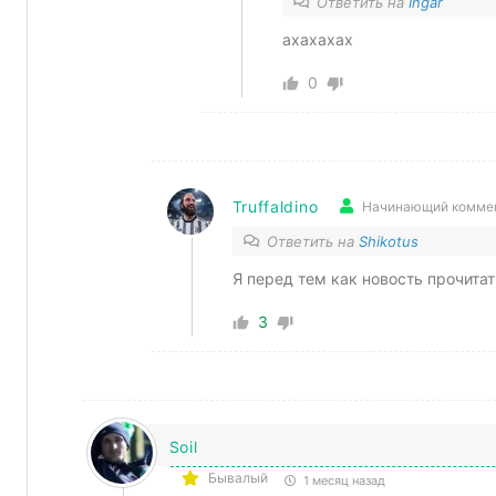
Ответить на
Ingar
ахахахах
0
Truffaldino
Начинающий комме
Ответить на
Shikotus
Я перед тем как новость прочитат
3
Soil
Бывалый
1 месяц назад