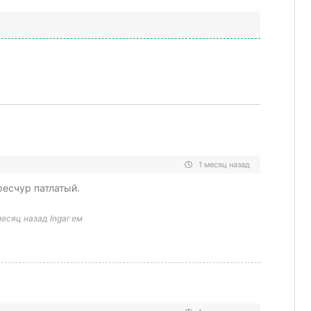
1 месяц назад
ресчур патлатый.
есяц назад Ingar ем