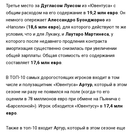
Третье место за
Дугласом Луисом
из «Ювентуса» с
общим расходом на его содержание в
19,2 млн евро
. Он
немного опережает
Алессандро Буонджорно
из
«Наполи» (
18,6 млн евро
), для которого действуют те же
условия, что и для Лукаку, и
Лаутаро Мартинеса
, у
которого после недавнего продления контракта
амортизация существенно снизилась при увеличении
общей зарплаты. Общая стоимость его содержания
составляет
17,6 млн евро
.
В ТОП-10 самых дорогостоящих игроков входит в том
числе и полузащитник «Ювентуса»
Артур
, который в этом
сезоне ни разу не появился на поле (когда-то его
оценили в 78 миллионов евро при обмене на Пьянича с
«Барселоной»). Игрок обходится «Ювентусу» в
17,4 млн
евро
.
Также в топ-10 входит Артур, который в этом сезоне еще