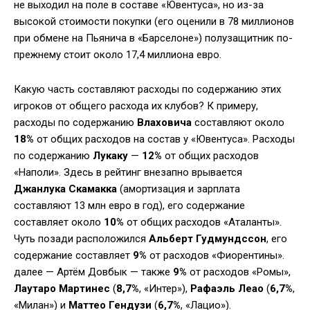
не выходил на поле в составе «Ювентуса», но из-за
высокой стоимости покупки (его оценили в 78 миллионов
при обмене на Пьянича в «Барселоне») полузащитник по-
прежнему стоит около 17,4 миллиона евро.
Какую часть составляют расходы по содержанию этих
игроков от общего расхода их клубов? К примеру,
расходы по содержанию
Влаховича
составляют около
18%
от общих расходов на состав у «Ювентуса». Расходы
по содержанию
Лукаку
—
12%
от общих расходов
«Наполи». Здесь в рейтинг внезапно врывается
Джанлука Скамакка
(амортизация и зарплата
составляют 13 млн евро в год), его содержание
составляет около
10%
от общих расходов «Аталанты».
Чуть позади расположился
Альберт Гудмундссон
, его
содержание составляет
9%
от расходов «Фиорентины».
далее — Артём Довбык — также
9%
от расходов «Ромы»,
Лаутаро Мартинес
(
8,7%
, «Интер»),
Рафаэль Леао
(
6,7%
,
«Милан») и
Маттео Гендузи
(
6,7%
, «Лацио»).