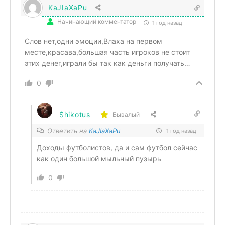
KaJIaXaPu
Начинающий комментатор
1 год назад
Слов нет,одни эмоции,Влаха на первом
месте,красава,большая часть игроков не стоит
этих денег,играли бы так как деньги получать…
0
Shikotus
Бывалый
Ответить на
KaJIaXaPu
1 год назад
Доходы футболистов, да и сам футбол сейчас
как один большой мыльный пузырь
0