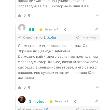
продажи? Хотелось бы увидеть список
форвардов за 40-50 которые усилят Юве.
0
Bill
Бывалый
Ответить на
Shikotus
1 год назад
Да много кем интересовались летом. От
Зиркзее до Дэвида с Адейеми.
Да можно найти много вариантов получше чем
форвард с которым Юве, каждый второй матч
как будто в меньшинстве играет, а его самого
справедливо худшим игроком в составе Юве
называют.
0
Shikotus
Бывалый
Ответить на
Bill
1 год назад