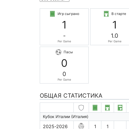
Игр сыграно
В старте
1
1
-
1.0
Per Game
Per Game
Пасы
0
0
Per Game
ОБЩАЯ СТАТИСТИКА
Кубок Италии (Италия)
2025-2026
1
1