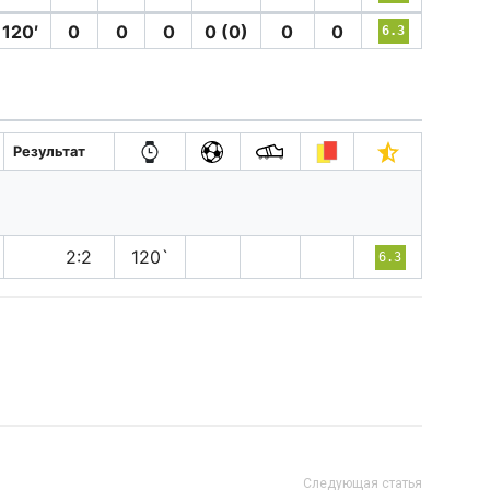
120′
0
0
0
0 (0)
0
0
6.3
Результат
н
2:2
120`
6.3
Следующая статья