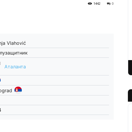
1442
0
nja Vlahović
лузащитник
Аталанта
ograd
4