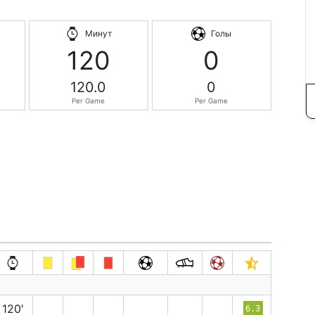
Минут
Голы
120
0
120.0
0
Per Game
Per Game
120′
6.3