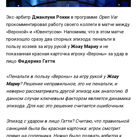
Экс-арбитр
Джанлуки Рокки
в программе
Open Var
прокомментировал работу своего коллеги в матче между
«Вероной» и «Ювентусом». Напомним, что в этом матче
произошло сразу два спорных эпизода: пенальти в
пользу хозяев за игру рукой у
Жоау Мариу
и не
показанная красная карточка игроку «Вероны» за удар в
лицо
Федерико Гатти
.
«Пенальти в пользу «Вероны» за игру рукой у
Жоау
Мариу
? Решение неправильное, это не пенальти, и
неверно рассматривать другой эпизод как аналогию. В
данном случае ключевым фактором является динамика
эпизода. Для нас это решение считается ошибочным.
Эпизод с ударом в лицо Гатти? Считаю, что правильной
санкцией была бы красная карточка: игрок смотрит
прямо на соперника. Нужно было позвать арбитра к