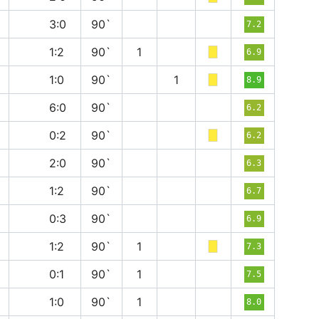
п
3:0
90`
7.2
п
1:2
90`
1
6.9
в
1:0
90`
1
8.9
п
6:0
90`
6.2
п
0:2
90`
6.2
п
2:0
90`
6.3
п
1:2
90`
6.7
в
0:3
90`
6.9
п
1:2
90`
1
7.3
в
0:1
90`
1
7.5
в
1:0
90`
1
8.0