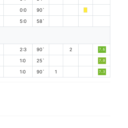
н
0:0
90`
п
5:0
58`
в
2:3
90`
2
7.6
в
1:0
25`
7.0
в
1:0
90`
1
7.3