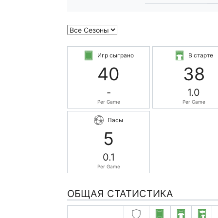
Игр сыграно
В старте
40
38
-
1.0
Per Game
Per Game
Пасы
5
0.1
Per Game
ОБЩАЯ СТАТИСТИКА