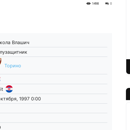
1498
0
кола Влашич
лузащитник
Торино
it
октября, 1997 0:00
9