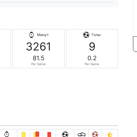
Минут
Голы
3261
9
81.5
0.2
Per Game
Per Game