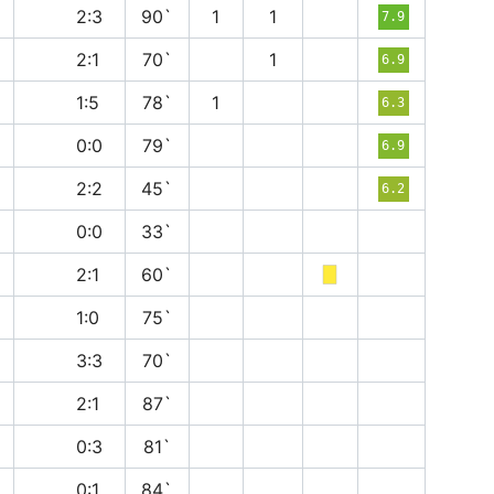
п
2:3
90`
1
1
7.9
п
2:1
70`
1
6.9
п
1:5
78`
1
6.3
н
0:0
79`
6.9
н
2:2
45`
6.2
н
0:0
33`
в
2:1
60`
в
1:0
75`
н
3:3
70`
п
2:1
87`
п
0:3
81`
в
0:1
84`