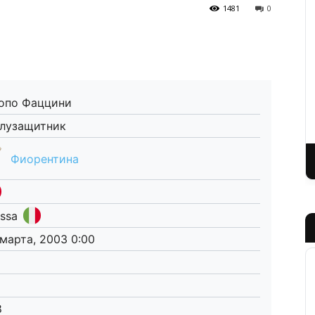
1481
0
опо Фаццини
лузащитник
Фиорентина
ssa
 марта, 2003 0:00
8