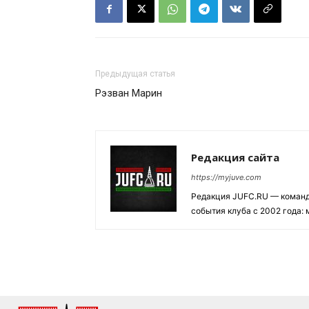
Предыдущая статья
Рэзван Марин
Редакция сайта
https://myjuve.com
Редакция JUFC.RU — коман
события клуба с 2002 года: