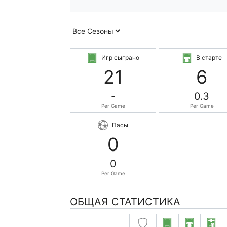
Игр сыграно
В старте
21
6
-
0.3
Per Game
Per Game
Пасы
0
0
Per Game
ОБЩАЯ СТАТИСТИКА