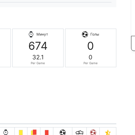
Минут
Голы
674
0
32.1
0
Per Game
Per Game