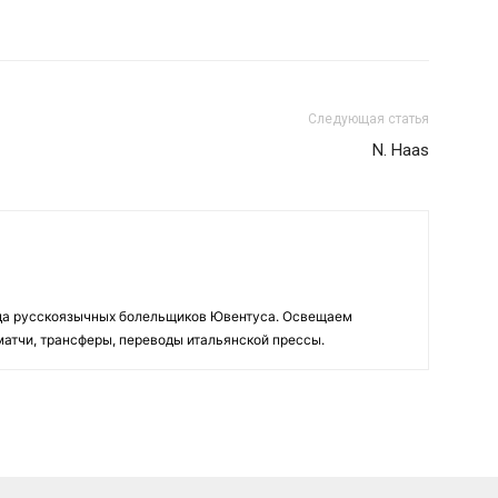
Следующая статья
N. Haas
да русскоязычных болельщиков Ювентуса. Освещаем
 матчи, трансферы, переводы итальянской прессы.