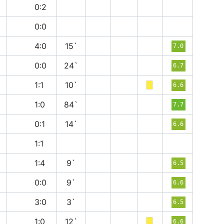
в
0:2
н
0:0
п
4:0
15`
7.0
н
0:0
24`
6.7
н
1:1
10`
6.6
в
1:0
84`
7.7
в
0:1
14`
6.6
н
1:1
в
1:4
9`
6.5
н
0:0
9`
6.6
п
3:0
3`
6.5
в
1:0
12`
6.6