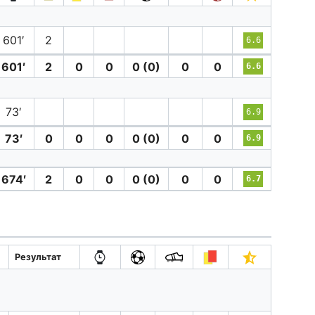
601′
2
6.6
601′
2
0
0
0 (0)
0
0
6.6
73′
6.9
73′
0
0
0
0 (0)
0
0
6.9
674′
2
0
0
0 (0)
0
0
6.7
Результат