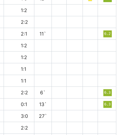
в
1:2
н
2:2
п
2:1
11`
6.2
п
1:2
в
1:2
н
1:1
н
1:1
н
2:2
6`
6.3
п
0:1
13`
6.3
п
3:0
27`
н
2:2