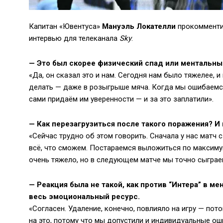
Капитан «Ювентуса»
Мануэль Локателли
прокомментир
интервью для телеканала
Sky
.
—
Это был скорее физический спад или ментальный
«Да, он сказал это и нам. Сегодня нам было тяжелее,
делать — даже в розыгрыше мяча. Когда мы ошибаемся 
сами придаём им уверенности — и за это заплатили».
—
Как перезагрузиться после такого поражения? И
«Сейчас трудно об этом говорить. Сначала у нас матч 
всё, что сможем. Постараемся выложиться по максимум
очень тяжело, но в следующем матче мы точно сыграе
—
Реакция была не такой, как против “Интера” в м
весь эмоциональный ресурс.
«Согласен. Удаление, конечно, повлияло на игру — пот
на это, потому что мы допустили и индивидуальные оши