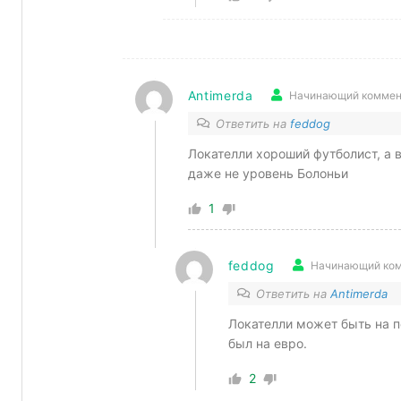
Antimerda
Начинающий коммен
Ответить на
feddog
Локателли хороший футболист, а в
даже не уровень Болоньи
1
feddog
Начинающий ком
Ответить на
Antimerda
Локателли может быть на п
был на евро.
2