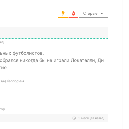
Старые
зад
ьных футболистов.
собрался никогда бы не играли Локателли, Ди
гие
зад feddog ем
тор
5 месяцев назад