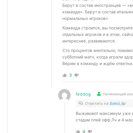
Берут в состав иностранцев — «в
команде». Берут в состав италья
нормальных игроков».
Команда строится, вы посмотрите
отдельных игроков и в этом, сейч
интереснее, развиваются.
Сто процентов ментально, помимо
субботний матч, когда играли здо
Верим в команду и ждём ответки.
3
feddog
Начинающий ком
Ответить на
Sokol_lip
Выжимают максимум уже из 
стадии плей офф Лч и 4 ме
4