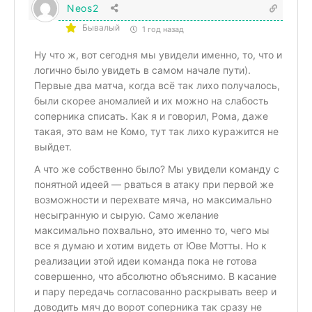
Neos2
Бывалый
1 год назад
Ну что ж, вот сегодня мы увидели именно, то, что и
логично было увидеть в самом начале пути).
Первые два матча, когда всё так лихо получалось,
были скорее аномалией и их можно на слабость
соперника списать. Как я и говорил, Рома, даже
такая, это вам не Комо, тут так лихо куражится не
выйдет.
А что же собственно было? Мы увидели команду с
понятной идеей — рваться в атаку при первой же
возможности и перехвате мяча, но максимально
несыгранную и сырую. Само желание
максимально похвально, это именно то, чего мы
все я думаю и хотим видеть от Юве Мотты. Но к
реализации этой идеи команда пока не готова
совершенно, что абсолютно объяснимо. В касание
и пару передачь согласованно раскрывать веер и
доводить мяч до ворот соперника так сразу не