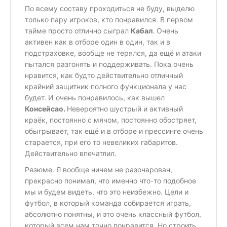
По всему составу проходиться не буду, выделю
только пару игроков, кто понравился. В первом
тайме просто отлично сыграл
Кабал
. Очень
активен как в отборе один в один, так и в
подстраховке, вообще не терялся, да ещё и атаки
пытался разгонять и поддерживать. Пока очень
нравится, как будто действительно отличный
крайний защитник полного функционала у нас
будет. И очень понравилось, как вышел
Консейсао.
Невероятно шустрый и активный
краёк, постоянно с мячом, постоянно обостряет,
обыгрывает, так ещё и в отборе и прессинге очень
старается, при его то невеликих габаритов.
Действительно впечатлил.
Резюме. Я вообще ничем не разочарован,
прекрасно понимал, что именно что-то подобное
мы и будем видеть, что это неизбежно. Цели и
футбол, в который команда собирается играть,
абсолютно понятны, и это очень классный футбол,
который всем нам точно понравится. Но строить