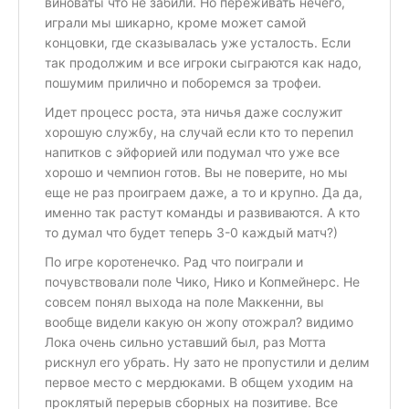
виноваты что не забили. Но переживать нечего,
играли мы шикарно, кроме может самой
концовки, где сказывалась уже усталость. Если
так продолжим и все игроки сыграются как надо,
пошумим прилично и поборемся за трофеи.
Идет процесс роста, эта ничья даже сослужит
хорошую службу, на случай если кто то перепил
напитков с эйфорией или подумал что уже все
хорошо и чемпион готов. Вы не поверите, но мы
еще не раз проиграем даже, а то и крупно. Да да,
именно так растут команды и развиваются. А кто
то думал что будет теперь 3-0 каждый матч?)
По игре коротенечко. Рад что поиграли и
почувствовали поле Чико, Нико и Копмейнерс. Не
совсем понял выхода на поле Маккенни, вы
вообще видели какую он жопу отожрал? видимо
Лока очень сильно уставший был, раз Мотта
рискнул его убрать. Ну зато не пропустили и делим
первое место с мердюками. В общем уходим на
проклятый перерыв сборных на позитиве. Все