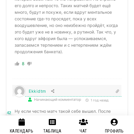
его долго и непросто. Таких матчей будет ещё
много, будут и похуже, если вдруг ментальное
состояние где-то просядет, пока у всех
воодушевление, но оно неизбежно пройдёт, когда
это будет уже не в новинку, а рутиной. Так что, у
кого вдруг эйфория была — успокаиваемся,
запасаемся терпением и с нетерпением ждём
продолжения банкета).
8
Ekkidtm
Начинающий комментатор
1 год назад
Ну если честно матч такой себе вышел. После
42
первых двух слишком медленный. Но тут и
соперник по сильнее, но все равно они играют
лучше чем при аллегри. Но все же и сыгранности
КАЛЕНДАРЬ
ТАБЛИЦА
ЧАТ
ПРОФИЛЬ