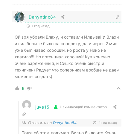
Danyntino84
1 год назад
Ой зря убрали Влаху, и оставили Илдыза! У Влахи
и сил больше было на концовку, да и через 2 мин
уже был навес хороший, но роста у Нико не
хватило!!! Но потенциал хороший! Куп конечно
очень заряженный, и Сишко очень быстр,и
техничен) Радует что соперникам вообще не даем
моменты создать)
9
juve15
Начинающий комментатор
Ответить на
Danyntino84
1 год назад
Тоже об этом подумал. Видно было что Кенан