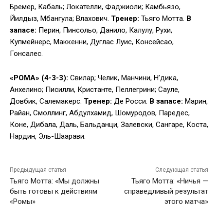
Бремер, Кабаль; Локателли, Фаджиоли; Камбьязо,
Йилдыз, Мбангула; Влахович.
Тренер:
Тьяго Мотта.
В
запасе:
Перин, Пинсольо, Данило, Калулу, Рухи,
Купмейнерс, Маккенни, Дуглас Луис, Консейсао,
Гонсалес.
«РОМА» (4-3-3):
Свилар; Челик, Манчини, Н’дика,
Анхелино; Писилли, Кристанте, Пеллегрини; Сауле,
Довбик, Салемакерс.
Тренер:
Де Росси.
В запасе:
Марин,
Райан, Смоллинг, Абдулхамид, Шомуродов, Паредес,
Коне, Дибала, Даль, Бальданци, Залевски, Сангаре, Коста,
Нардин, Эль-Шаарави.
Предыдущая статья
Следующая статья
Тьяго Мотта: «Мы должны
Тьяго Мотта: «Ничья —
быть готовы к действиям
справедливый результат
«Ромы»
этого матча»