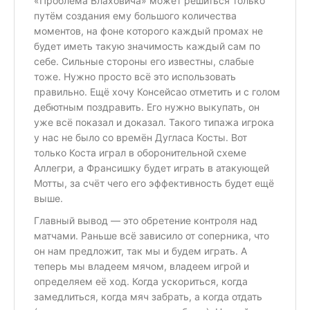
«Проблема Влаховича» может решиться только
путём создания ему большого количества
моментов, на фоне которого каждый промах не
будет иметь такую значимость каждый сам по
себе. Сильные стороны его известны, слабые
тоже. Нужно просто всё это использовать
правильно. Ещё хочу Консейсао отметить и с голом
дебютным поздравить. Его нужно выкупать, он
уже всё показал и доказал. Такого типажа игрока
у нас не было со времён Дугласа Косты. Вот
только Коста играл в оборонительной схеме
Аллегри, а Франсишку будет играть в атакующей
Мотты, за счёт чего его эффективность будет ещё
выше.
Главный вывод — это обретение контроля над
матчами. Раньше всё зависило от соперника, что
он нам предложит, так мы и будем играть. А
теперь мы владеем мячом, владеем игрой и
определяем её ход. Когда ускориться, когда
замедлиться, когда мяч забрать, а когда отдать