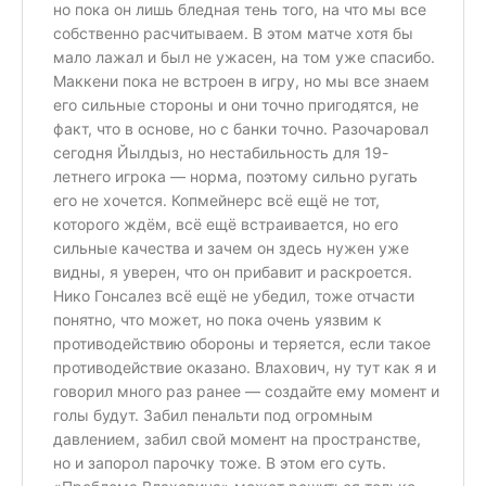
но пока он лишь бледная тень того, на что мы все
собственно расчитываем. В этом матче хотя бы
мало лажал и был не ужасен, на том уже спасибо.
Маккени пока не встроен в игру, но мы все знаем
его сильные стороны и они точно пригодятся, не
факт, что в основе, но с банки точно. Разочаровал
сегодня Йылдыз, но нестабильность для 19-
летнего игрока — норма, поэтому сильно ругать
его не хочется. Копмейнерс всё ещё не тот,
которого ждём, всё ещё встраивается, но его
сильные качества и зачем он здесь нужен уже
видны, я уверен, что он прибавит и раскроется.
Нико Гонсалез всё ещё не убедил, тоже отчасти
понятно, что может, но пока очень уязвим к
противодействию обороны и теряется, если такое
противодействие оказано. Влахович, ну тут как я и
говорил много раз ранее — создайте ему момент и
голы будут. Забил пенальти под огромным
давлением, забил свой момент на пространстве,
но и запорол парочку тоже. В этом его суть.