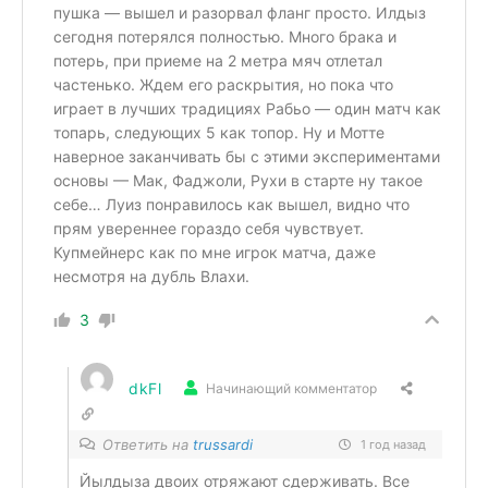
пушка — вышел и разорвал фланг просто. Илдыз
сегодня потерялся полностью. Много брака и
потерь, при приеме на 2 метра мяч отлетал
частенько. Ждем его раскрытия, но пока что
играет в лучших традициях Рабьо — один матч как
топарь, следующих 5 как топор. Ну и Мотте
наверное заканчивать бы с этими экспериментами
основы — Мак, Фаджоли, Рухи в старте ну такое
себе… Луиз понравилось как вышел, видно что
прям увереннее гораздо себя чувствует.
Купмейнерс как по мне игрок матча, даже
несмотря на дубль Влахи.
3
dkFl
Начинающий комментатор
Ответить на
trussardi
1 год назад
Йылдыза двоих отряжают сдерживать. Все