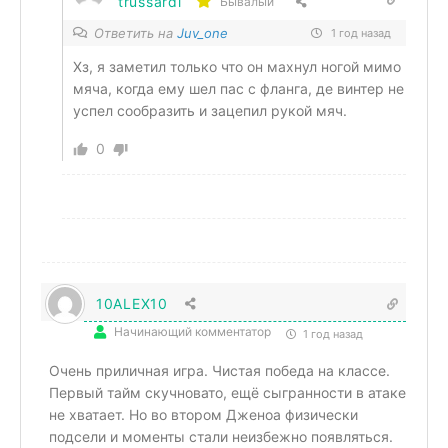
trussardi
Бывалый
Ответить на
Juv_one
1 год назад
Хз, я заметил только что он махнул ногой мимо
мяча, когда ему шел пас с фланга, де винтер не
успел сообразить и зацепил рукой мяч.
0
10ALEX10
Начинающий комментатор
1 год назад
Очень приличная игра. Чистая победа на классе.
Первый тайм скучновато, ещё сыгранности в атаке
не хватает. Но во втором Дженоа физически
подсели и моменты стали неизбежно появляться.