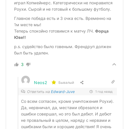
играл Копмейнерс. Категорически не понравился
Роухи. Сырой и не готовый к большому футболу.
Главное победа есть и 3 очка есть. Временно на
1м месте мы!
Теперь спокойно готовимся к матчу ЛЧ.
Форца
Юве!!
p.s. судейство было говеным. Френдруп должен
был быть удален.
3
Neos2
Бывалый
Ответить на
Edward-Juve
1 год назад
Со всем согласен, кроме уничтожения Роухи).
Да, нервничал, да, местами обрезался и
ошибки совершал, но это был дебют. И дебют
не провальный в целом, наряду с нервами и
ошибками были и хорошие действия! Я очень