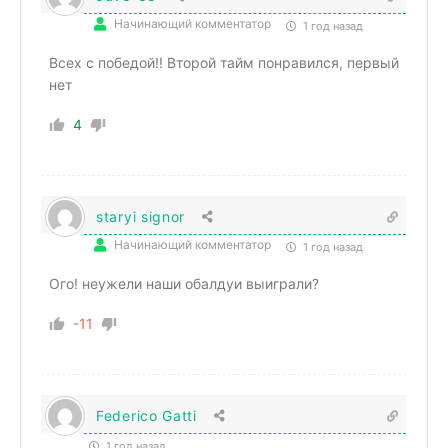
Начинающий комментатор
1 год назад
Всех с победой!! Второй тайм понравился, первый
нет
4
staryi signor
Начинающий комментатор
1 год назад
Ого! неужели наши обалдуи выиграли?
-11
Federico Gatti
1 год назад