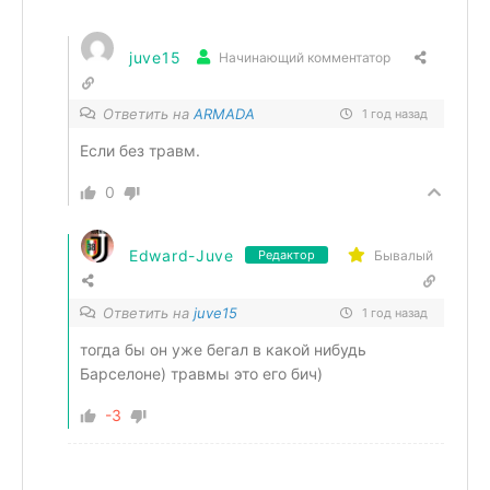
juve15
Начинающий комментатор
Ответить на
ARMADA
1 год назад
Если без травм.
0
Edward-Juve
Бывалый
Редактор
Ответить на
juve15
1 год назад
тогда бы он уже бегал в какой нибудь
Барселоне) травмы это его бич)
-3