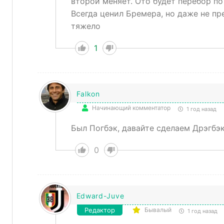
второй меняет. Ото будет перебор по
Всегда ценил Бремера, но даже не пре
тяжело
1
Falkon
Начинающий комментатор
1 год назад
Был Погбэк, давайте сделаем Дрэгбэк
0
Edward-Juve
Редактор
Бывалый
1 год назад