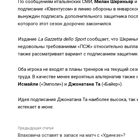
По сообщениям итальянских СМИ,
Милан Шкриньяр
подписание «Ювентусом» в линию обороны в январское
вынужден подписать дополнительного защитника после 
которого этот сезон досрочно закончился.
Издание
La Gazzetta dello Sport
сообщает, что Шкриньяр
недовольны требованиями «ПСЖ» относительно выплач
также рассматривает вариант с подписанием защитник
Оба игрока не входят в планы тренеров на текущий сез
труда. В качестве менее вероятных альтернатив такж
Исмайли
(«Эмполи») и
Джонатана Та
(«Байер»).
Идея подписания Джонатана Та наиболее высока, так 
истекает в июне.
Предыдущая статья
Влаховича оставят в запасе на матч с «Удинезе»?