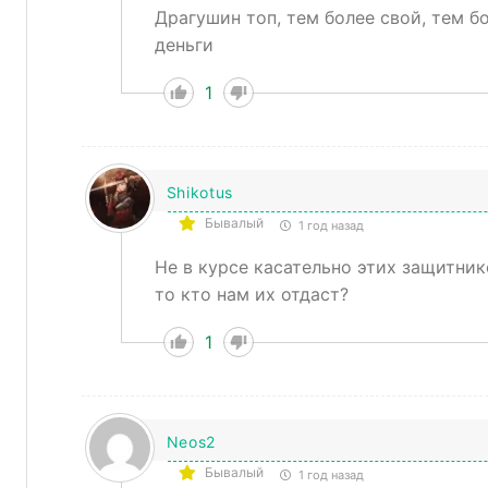
Драгушин топ, тем более свой, тем б
деньги
1
Shikotus
Бывалый
1 год назад
Не в курсе касательно этих защитнико
то кто нам их отдаст?
1
Neos2
Бывалый
1 год назад