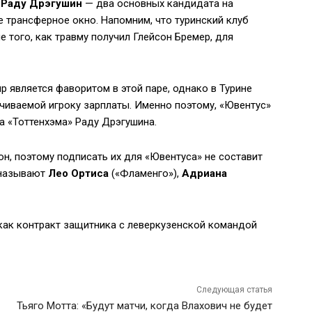
и
Раду Дрэгушин
— два основных кандидата на
 трансферное окно. Напомним, что туринский клуб
того, как травму получил Глейсон Бремер, для
 является фаворитом в этой паре, однако в Турине
иваемой игроку зарплаты. Именно поэтому, «Ювентус»
а «Тоттенхэма» Раду Дрэгушина.
он, поэтому подписать их для «Ювентуса» не составит
е называют
Лео Ортиса
(«Фламенго»),
Адриана
как контракт защитника с леверкузенской командой
Следующая статья
Тьяго Мотта: «Будут матчи, когда Влахович не будет