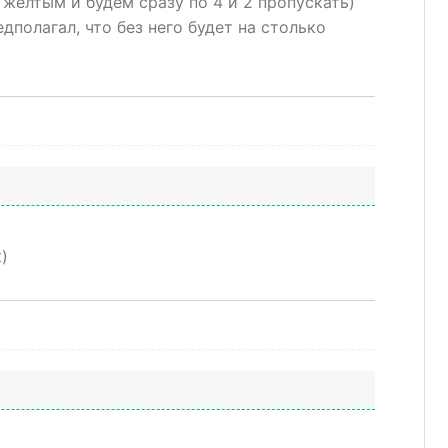
 жёлтым и будем сразу по 4 и 2 пропускать)
дполагал, что без него будет на столько
)