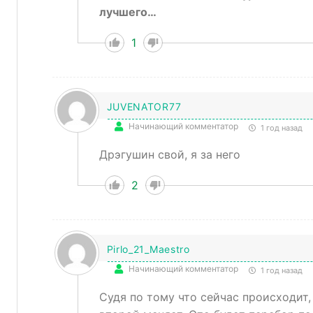
лучшего…
1
JUVENATOR77
Начинающий комментатор
1 год назад
Дрэгушин свой, я за него
2
Pirlo_21_Maestro
Начинающий комментатор
1 год назад
Судя по тому что сейчас происходит,