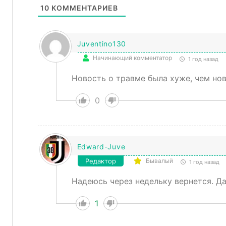
10
КОММЕНТАРИЕВ
Juventino130
Начинающий комментатор
1 год назад
Новость о травме была хуже, чем нов
0
Edward-Juve
Редактор
Бывалый
1 год назад
Надеюсь через недельку вернется. Да
1