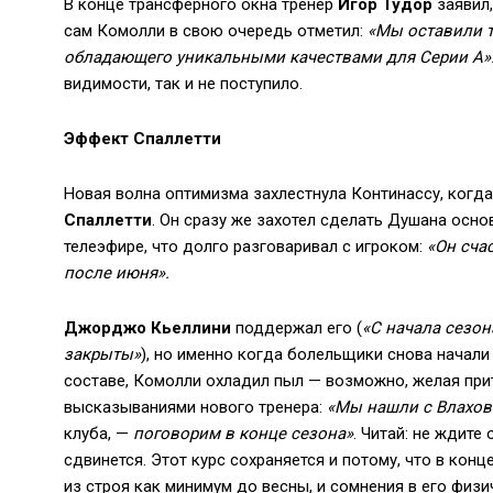
В конце трансферного окна тренер
Игор Тудор
заявил,
сам Комолли в свою очередь отметил:
«Мы оставили те
обладающего уникальными качествами для Серии А»
видимости, так и не поступило.
Эффект Спаллетти
Новая волна оптимизма захлестнула Континассу, когда
Спаллетти
. Он сразу же захотел сделать Душана осн
телеэфире, что долго разговаривал с игроком:
«Он счас
после июня».
Джорджо Кьеллини
поддержал его (
«С начала сезон
закрыты»
), но именно когда болельщики снова начал
составе, Комолли охладил пыл — возможно, желая при
высказываниями нового тренера:
«Мы нашли с Влахо
клуба, —
поговорим в конце сезона»
. Читай: не ждите
сдвинется. Этот курс сохраняется и потому, что в ко
из строя как минимум до весны, и сомнения в его физ