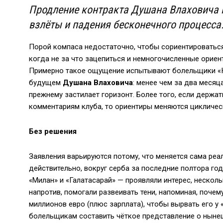
Продление контракта Душана Влаховича 
взлёты и падения бесконечного процесса
Порой компаса недостаточно, чтобы сориентироваться 
когда не за что зацепиться и немногочисленные орие
Примерно такое ощущение испытывают болельщики «Ю
будущем
Душана Влаховича
: менее чем за два месяц
прежнему застилает горизонт. Более того, если держа
комментариям клуба, то ориентиры меняются цикличес
Без решения
Заявления варьируются потому, что меняется сама реа
действительно, вокруг серба за последние полтора го
«Милан» и «Галатасарай» — проявляли интерес, нескол
напротив, помогали развеивать тени, напоминая, почем
миллионов евро (плюс зарплата), чтобы вырвать его у
болельщикам составить чёткое представление о ныне