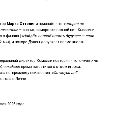
ктор
Марко Оттолини
признаёт, что
«вопрос не
олжаются»
— значит, заморозки полной нет. Кьеллини
го финала (
«Найдём способ понять будущее — если
боты»
), и вскоре Душан допускает возможность
енеральный директор Комолли повторил, что
«ничего не
 ближайшее время встретится с отцом игрока,
ана по-прежнему неизвестен:
«Останусь ли?
 гола в Лечче.
 мая 2026 года.