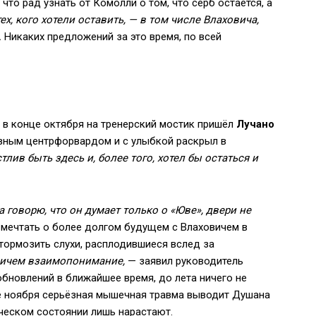
 что рад узнать от Комолли о том, что серб остаётся, а
х, кого хотели оставить, — в том числе Влаховича,
.
Никаких предложений за это время, по всей
 в конце октября на тренерский мостик пришёл
Лучано
овным центрфорвардом и с улыбкой раскрыл в
тлив быть здесь и, более того, хотел бы остаться и
а говорю, что он думает только о «Юве», двери не
и мечтать о более долгом будущем с Влаховичем в
тормозить слухи, расплодившиеся вслед за
вичем взаимопонимание,
— заявил руководитель
 обновлений в ближайшее время, до лета ничего не
нце ноября серьёзная мышечная травма выводит Душана
ическом состоянии лишь нарастают.