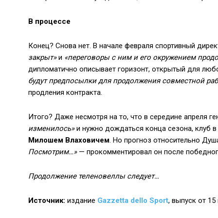
В процессе
Конец? Снова нет. В начале февраля спортивный дире
закрыт»
и
«переговоры с ним и его окружением прод
дипломатично описывает горизонт, открытый для любо
будут предпосылки для продолжения совместной ра
продления контракта.
Итого? Даже несмотря на то, что в середине апреля г
изменилось»
и нужно дождаться конца сезона, клуб в
Милошем Влаховичем
. Но прогноз относительно Душ
Посмотрим…»
— прокомментировал он после победного
Продолжение теленовеллы следует…
Источник:
издание
Gazzetta dello Sport
, выпуск от 15