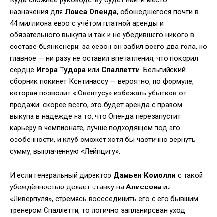
Куда сложнее руководству будет найти место
назначения для
Лоиса Опенда
, обошедшегося почти в
44 миллиона евро с учётом платной аренды и
обязательного выкупа и так и не убедившего никого в
составе бьянконери: за сезон он забил всего два гола, но
главное — ни разу не оставил впечатления, что покорил
сердце
Игора Тудора
или
Спаллетти
. Бельгийский
сборник покинет Континассу — вероятно, по формуле,
которая позволит «Ювентусу» избежать убытков от
продажи: скорее всего, это будет аренда с правом
выкупа в надежде на то, что Опенда перезапустит
карьеру в чемпионате, лучше подходящем под его
особенности, и клуб сможет хотя бы частично вернуть
сумму, выплаченную «Лейпцигу».
И если генеральный директор
Дамьен Комолли
с такой
убеждённостью делает ставку на
Алиссона
из
«Ливерпуля», стремясь воссоединить его с его бывшим
тренером Спаллетти, то логично запланирован уход