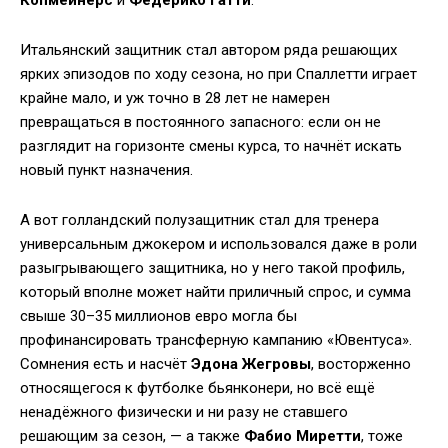
Копмейнерс
и
Федерико Гатти
.
Итальянский защитник стал автором ряда решающих
ярких эпизодов по ходу сезона, но при Спаллетти играет
крайне мало, и уж точно в 28 лет не намерен
превращаться в постоянного запасного: если он не
разглядит на горизонте смены курса, то начнёт искать
новый пункт назначения.
А вот голландский полузащитник стал для тренера
универсальным джокером и использовался даже в роли
разыгрывающего защитника, но у него такой профиль,
который вполне может найти приличный спрос, и сумма
свыше 30–35 миллионов евро могла бы
профинансировать трансферную кампанию «Ювентуса».
Сомнения есть и насчёт
Эдона Жегровы
, восторженно
относящегося к футболке бьянконери, но всё ещё
ненадёжного физически и ни разу не ставшего
решающим за сезон, — а также
Фабио Миретти
, тоже