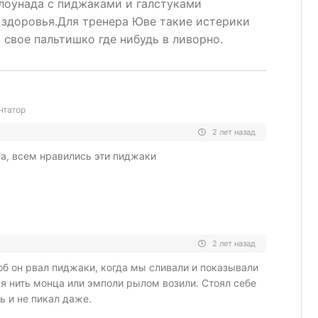
клоунада с пиджаками и галстуками
 здоровья.Для тренера Юве такие истерики
свое пальтишко где нибудь в ливорно.
нтатор
2 лет назад
а, всем нравились эти пиджаки
2 лет назад
об он рвал пиджаки, когда мы сливали и показывали
ая нить монца или эмполи рылом возили. Стоял себе
ь и не пикал даже.