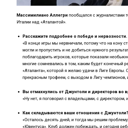
Массимилиано Аллегри
пообщался с журналистами 
Италии над «Аталантой».
Расскажите подробнее о победе и нервозности.
«В конце игры мы нервничали, потому что на кону с
могли и пропустить и не добиться нужного результат
поблагодарить игроков, которые показали необыкно
многие сомневались в том, каким будет конечный ре
«Аталанта», которой я желаю удачи в Лиге Европы. 
прекрасным трофеем, с выходом в Лигу чемпионов, и
Вы отмахнулись от Джунтоли и директоров во в
«Ну нет, я поговорил с владельцами, с директором, 
Как складываются ваши отношения с Джунтоли
«Осталось десять дней, и тогда мы решим проблему
«Ювентуса». Клуб должен побеждать, и сегодня ре