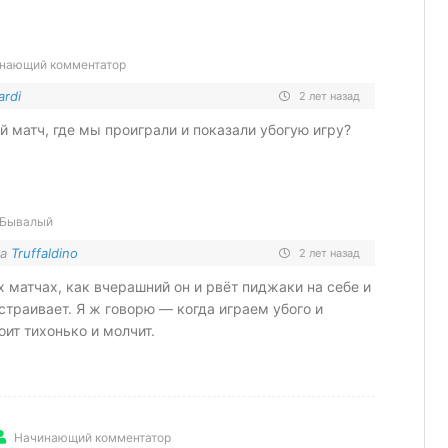
нающий комментатор
ardi
2 лет назад
й матч, где мы проиграли и показали убогую игру?
Бывалый
на
Truffaldino
2 лет назад
х матчах, как вчерашний он и рвёт пиджаки на себе и
страивает. Я ж говорю — когда играем убого и
оит тихонько и молчит.
Начинающий комментатор