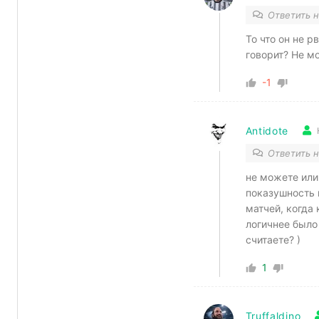
Ответить 
То что он не р
говорит? Не м
-1
Antidote
Ответить 
не можете или
показушность 
матчей, когда
логичнее было 
считаете? )
1
Truffaldino