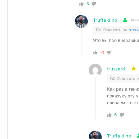
3
Truffaldino
Начи
Ответить на
truss
Это вы про вчерашни
-1
trussardi
Ответить 
Как раз в таки
показуху эту у
сливаем, то ст
5
Truffaldino