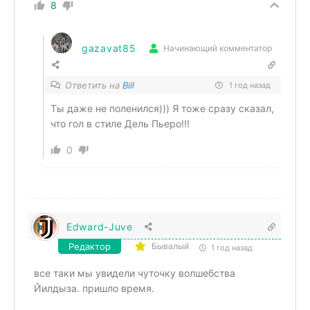
8
gazavat85
Начинающий комментатор
Ответить на
Bill
1 год назад
Ты даже не поленился))) Я тоже сразу сказал,
что гол в стиле Дель Пьеро!!!
0
Edward-Juve
Редактор
Бывалый
1 год назад
все таки мы увидели чуточку волшебства
Йилдыза. пришло время.