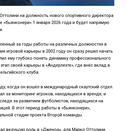
Оттолини на должность нового спортивного директора
е «бьянконери» 1 января 2026 года и будет напрямую
и.
пленный за годы работы на различных должностях в
ия игровой карьеры в 2002 году он сразу решил начать
олил ему глубоко понять динамику профессионального
этап своей карьеры в «Андерлехте», где внёс вклад в
ельгийского клуба.
оду, когда он вошёл в международный скаутский отдел.
ал за мониторинг игроков, находящихся в аренде, и
следя за развитием футболистов, находящихся на
ницей. В этот период работы в «бьянконери»,
чальной стадии проекта Второй команды.
грал ведущую роль в «Дженоа», для Марко Оттолини