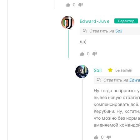
0
Edward-Juve
Редактор
Ответить на
Soil
да)
0
Soil
Бывалый
Ответить на
Edwa
Ну тогда поправлю: 
вывез новую стратег
компенсировать всё.
Керубини. Ну, кстати
что можно без норма
вменяемой командой
0