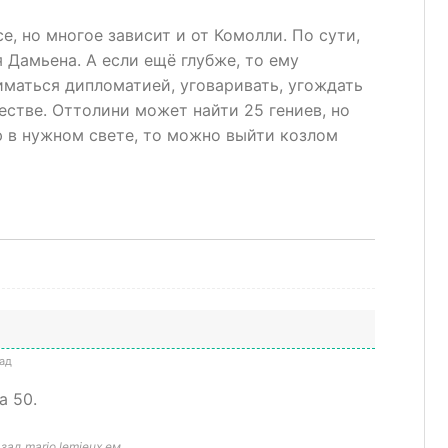
е, но многое зависит и от Комолли. По сути,
 Дамьена. А если ещё глубже, то ему
иматься дипломатией, уговаривать, угождать
честве. Оттолини может найти 25 гениев, но
 в нужном свете, то можно выйти козлом
ад
а 50.
ад mario lemieux ем