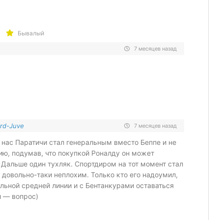
Бывалый
7 месяцев назад
rd-Juve
7 месяцев назад
у нас Паратичи стал генеральным вместо Беппе и не
ию, подумав, что покупкой Роналду он может
 Дальше один тухляк. Спортдиром на тот момент стал
, довольно-таки неплохим. Только кто его надоумил,
льной средней линии и с Бентанкурами оставаться
 — вопрос)