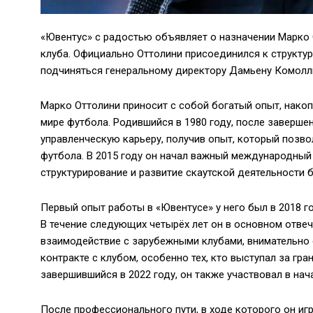
«Ювентус» с радостью объявляет о назначении Марко 
клуба. Официально Оттолини присоединился к структур
подчиняться генеральному директору Дамьену Комолл
Марко Оттолини приносит с собой богатый опыт, нако
мире футбола. Родившийся в 1980 году, после завершен
управленческую карьеру, получив опыт, который позв
футбола. В 2015 году он начал важный международный 
структурирование и развитие скаутской деятельности б
Первый опыт работы в «Ювентусе» у него был в 2018 г
В течение следующих четырёх лет он в основном отвеч
взаимодействие с зарубежными клубами, внимательно 
контракте с клубом, особенно тех, кто выступал за гра
завершившийся в 2022 году, он также участвовал в на
После профессионального пути, в ходе которого он и