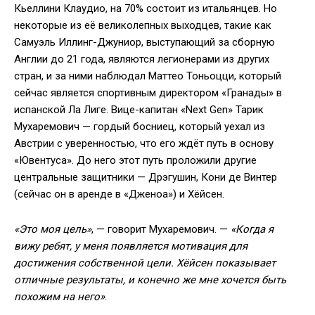
Кьеллини Клаудио, на 70% состоит из итальянцев. Но
некоторые из её великолепных выходцев, такие как
Самуэль Иллинг-Джуниор, выступающий за сборную
Англии до 21 года, являются легионерами из других
стран, и за ними наблюдал Маттео Тоньоцци, который
сейчас является спортивным директором «Гранады» в
испанской Ла Лиге. Вице-капитан «Next Gen» Тарик
Мухаремович — гордый босниец, который уехал из
Австрии с уверенностью, что его ждёт путь в основу
«Ювентуса». До него этот путь проложили другие
центральные защитники — Дрэгушин, Кони де Винтер
(сейчас он в аренде в «Дженоа») и Хёйсен.
«Это моя цель»
, — говорит Мухаремович. —
«Когда я
вижу ребят, у меня появляется мотивация для
достижения собственной цели. Хёйсен показывает
отличные результаты, и конечно же мне хочется быть
похожим на него»
.