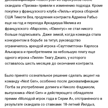
скандала «Призма» привели к изменению подхода. Кроме
покупки у французского клуба «Лилль» игрока сборной
США Тимоти Веа, продления контракта Адриена Рабьо
еще на год и перехода Аркадиуша Милика из
французского «Марселя», «Ювентус» не стал никого
больше подписывать. Даже зимой, когда команда стала
конкурентом в борьбе за титул, руководство
ограничилось арендой игрока «Саутгемптона» Карлоса
Алькараса и приобретением за небольшую плату еще
одного игрока «Лилля» Тиагу Джало, у которого
оставалось шесть месяцев до окончания контракта.
Было принято сознательное решение сделать акцент на
команду «Next Gen», особенно после дисквалификации
Погба за употребление допинга и Николо Фаджиоли,
выпускника «Next Gen» и действующего обладателя
премии «Молодой игрок года в Серии А», отстранённого в
результате скандала со ставками. 18-летний Йилдыз,