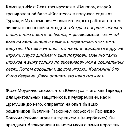
Команда «Next Gen» тренируется в «Виново», старой
тренировочной базе «Ювентуса» в получасе езды от
Турина, и Мухаремович — один из тех, кто работает в том
числе и с основной командой.
«Когда я впервые пришёл
в зал, в нём никого не было»
, — рассказывает он. —
«Я
ехал на велосипеде и немного нервничал, что что-то
напутал. Потом я увидел, что начали подходить и другие
игроки. Пауло Дибала! Я был потрясен. Обычно таких
игроков я вижу только по телевизору или в социальных
сетях. Потом подошли и другие игроки. Кьеллини! Это
было безумие. Даже описать это невозможно»
.
Жозе Моуриньо сказал, что «Ювентус» — это как Гарвард
для центральных защитников, и Мухаремович, как и
Дрэгушин до него, опирается на опыт бывших
защитников Кьеллини (закончил карьеру) и Леонардо
Бонуччи (сейчас играет в турецком «Фенербахче»). Он
празднует блокировки и выносы мяча с линии ворот так