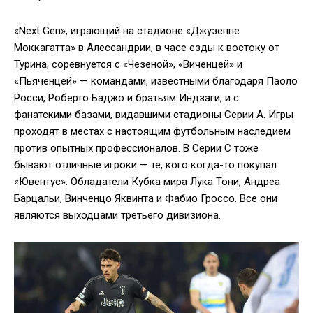
«Next Gen», играющий на стадионе «Джузеппе
Моккагатта» в Алессандрии, в часе езды к востоку от
Турина, соревнуется с «Чезеной», «Виченцей» и
«Пьяченцей» — командами, известными благодаря Паоло
Росси, Роберто Баджо и братьям Индзаги, и с
фанатскими базами, видавшими стадионы Серии А. Игры
проходят в местах с настоящим футбольным наследием
против опытных профессионалов. В Серии C тоже
бывают отличные игроки — те, кого когда-то покупал
«Ювентус». Обладатели Кубка мира Лука Тони, Андреа
Барцальи, Винченцо Яквинта и Фабио Гроссо. Все они
являются выходцами третьего дивизиона.