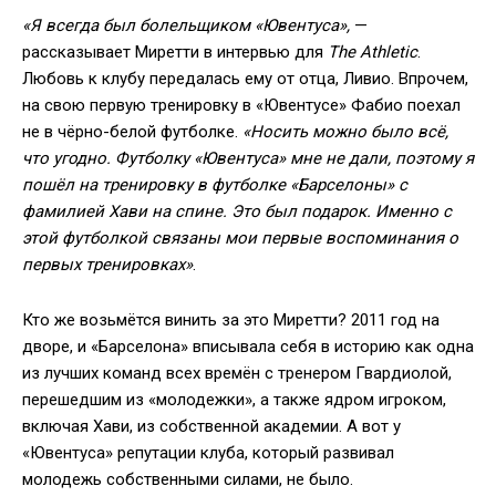
«Я всегда был болельщиком «Ювентуса»,
—
рассказывает Миретти в интервью для
The Athletic
.
Любовь к клубу передалась ему от отца, Ливио. Впрочем,
на свою первую тренировку в «Ювентусе» Фабио поехал
не в чёрно-белой футболке.
«Носить можно было всё,
что угодно. Футболку «Ювентуса» мне не дали, поэтому я
пошёл на тренировку в футболке «Барселоны» с
фамилией Хави на спине. Это был подарок. Именно с
этой футболкой связаны мои первые воспоминания о
первых тренировках»
.
Кто же возьмётся винить за это Миретти? 2011 год на
дворе, и «Барселона» вписывала себя в историю как одна
из лучших команд всех времён с тренером Гвардиолой,
перешедшим из «молодежки», а также ядром игроком,
включая Хави, из собственной академии. А вот у
«Ювентуса» репутации клуба, который развивал
молодежь собственными силами, не было.