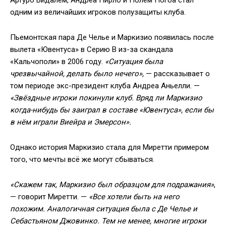
одним из величайших игроков полузащиты клуба.
Пьемонтская пара Де Челье и Маркизио появилась после
вылета «Ювентуса» в Серию В из-за скандала
«Кальчополи» в 2006 году.
«Ситуация была
чрезвычайной, делать было нечего»,
— рассказывает о
том периоде экс-президент клуба Андреа Аньелли. —
«Звёздные игроки покинули клуб. Вряд ли Маркизио
когда-нибудь бы заиграл в составе «Ювентуса», если бы
в нём играли Виейра и Эмерсон».
Однако история Маркизио стала для Миретти примером
того, что мечты всё же могут сбываться.
«Скажем так, Маркизио был образцом для подражания»
,
— говорит Миретти. —
«Все хотели быть на него
похожим. Аналогичная ситуация была с Де Челье и
Себастьяном Джовинко. Тем не менее, многие игроки