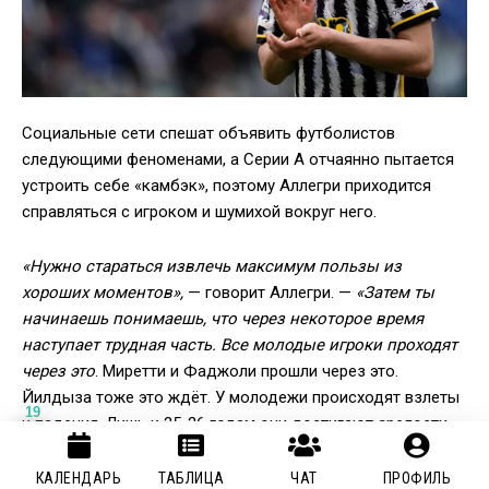
Социальные сети спешат объявить футболистов
следующими феноменами, а Серии А отчаянно пытается
устроить себе «камбэк», поэтому Аллегри приходится
справляться с игроком и шумихой вокруг него.
«Нужно стараться извлечь максимум пользы из
хороших моментов»,
— говорит Аллегри. —
«Затем ты
начинаешь понимаешь, что через некоторое время
наступает трудная часть. Все молодые игроки проходят
через это
. Миретти и Фаджоли прошли через это.
Йилдыза тоже это ждёт. У молодежи происходят взлеты
19
и падения. Лишь к 25-26 годам они достигают зрелости.
Тот, у кого более сильный характер, приходит к этому
быстрее.
КАЛЕНДАРЬ
ТАБЛИЦА
ЧАТ
ПРОФИЛЬ