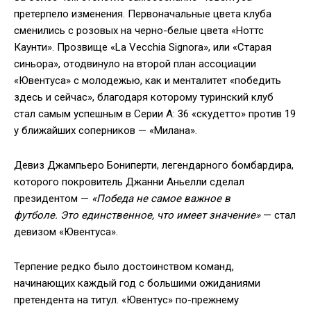
претерпело изменения. Первоначальные цвета клуба
сменились с розовых на черно-белые цвета «Ноттс
Каунти». Прозвище «La Vecchia Signora», или «Старая
синьора», отодвинуло на второй план ассоциации
«Ювентуса» с молодежью, как и менталитет «победить
здесь и сейчас», благодаря которому туринский клуб
стал самым успешным в Серии А: 36 «скудетто» против 19
у ближайших соперников — «Милана».
Девиз Джампьеро Бониперти, легендарного бомбардира,
которого покровитель Джанни Аньелли сделал
президентом —
«Победа не самое важное в
футболе. Это единственное, что имеет значение»
— стал
девизом «Ювентуса».
Терпение редко было достоинством команд,
начинающих каждый год с большими ожиданиями
претендента на титул. «Ювентус» по-прежнему