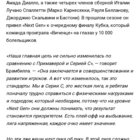
Амада Диалло, а также четырех членов сборной Италии
Лучано Спаллетти (Марко Карнесекки, Рауля Белланову,
Джорджио Скальвини и Бастони). В прошлом сезоне он
привел «Next Gen» к очередному финалу Кубка, который
команда проиграла «Виченце» на глазах у 10 000
болельщиков.
«Наша главная цель не сильно изменилась по
сравнению с Примаверой и Серией С»
, — говорит
Брамбилла. —
«Она заключается в совершенствовании и
развитии игроков. А вот что изменилось, так это
стандарты
.
Мы в Серии С, это жесткая лига, и ребятам
поначалу трудно справиться с физическими нагрузками
и подходом, который необходим, потому что на уровне
«Next Gen» они должны понимать, что результат
становится приоритетом. Есть плей-офф на выбывание,
лига напряженная, каждое очко имеет значение.
Но эти две вещи идут рука об руку. В этой лиге сложно