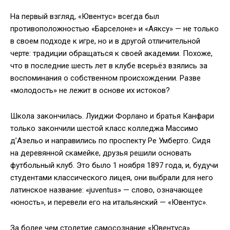
На первый взгляд, «Ювентус» всегда был
противоположностью «Барселоне» и «Аяксу» — не только
в своем подходе к игре, но и в другой отличительной
черте: традиции обращаться к своей академии. Похоже,
что в последние шесть лет в клубе всерьёз взялись за
воспоминания о собственном происхождении. Разве
«молодость» не лежит в основе их истоков?
Школа закончилась. Луиджи Форлано и братья Канфари
только закончили шестой класс колледжа Массимо
д’Азельо и направились по проспекту Ре Умберто. Сидя
на деревянной скамейке, друзья решили основать
футбольный клуб. Это было 1 ноября 1897 года, и, будучи
студентами классического лицея, они выбрали для него
латинское название: «juventus» — слово, означающее
«юность», и перевели его на итальянский — «Ювентус».
За более чем столетие самосознание «Ювентуса»