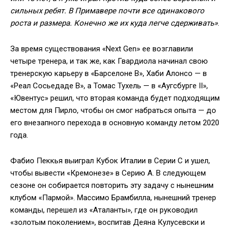
сильных ребят. В Примавере почти все одинакового
роста и размера. Конечно же их куда легче сдерживать»
.
За время существования «Next Gen» ее возглавили
четыре тренера, и так же, как Гвардиола начинал свою
тренерскую карьеру в «Барселоне В», Хаби Алонсо — в
«Реал Сосьедаде В», а Томас Тухель — в «Аугсбурге II»,
«Ювентус» решил, что вторая команда будет подходящим
местом для Пирло, чтобы он смог набраться опыта — до
его внезапного перехода в основную команду летом 2020
года.
Фабио Пеккья выиграл Кубок Италии в Серии C и ушел,
чтобы вывести «Кремонезе» в Серию A. В следующем
сезоне он собирается повторить эту задачу с нынешним
клубом «Пармой». Массимо Брамбилла, нынешний тренер
команды, перешел из «Аталанты», где он руководил
«золотым поколением», воспитав Деяна Кулусевски и