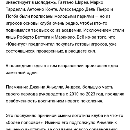
инвестирует в молодежь. Гаэтано Ширеа, Марко
Тарделли, Антонио Конте, Алессандро Дель Пьеро и
Погба были подписаны молодыми парнями — но из
игроков основы клуба очень редко, чтобы кто-то
поднимался так высоко из академии. Исключением стали
лишь Роберто Беттега и Маркизио. Всё из-за того, что
«Ювентус» предпочитал покупать готовы игроков, уже
состоявшихся, проверенных, в расцвете сил.
В последние годы в этом направлении произошел едва
заметный сдвиг.
Племянник Джанни Аньелли, Андреа, большую часть
своего периода руководства с 2010 по 2023 год, проявлял
озабоченность воспитанием нового поколения.
Это послужило причиной смены логотипа клуба на что-то
«более попсовое». Именно это подтолкнуло Аньелли к
решению выступить за создание нового соревнования,