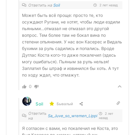
Ответить на
Soil
2 лет назад
Может быть всё проще: просто те, кто
осуждают Ругани, не хотят, чтобы люди ездили
пьяными…отмазал не отмазал это другой
вопрос. Тем более там не бокал вина по
степени опъянения. У нас вон Касерес и Видаль
бухими за руль садились и попались. Вроде
Дуглас Коста кого-то даже покалечил (здесь
могу ошибаться). Пьяным за руль нельзя!
Заплатил бы штраф и извинился бы хоть. А тут
по ходу ждал, что отмажут.
0
Soil
Бывалый
Ответить
2 лет
Sa_Juve_so_wremen_Lippi
на
назад
Я согласен с вами, но покалечил не Коста, это
был Касерес по-моему, который аж