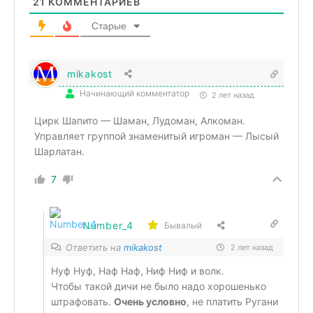
21
КОММЕНТАРИЕВ
Старые
mikakost
Начинающий комментатор
2 лет назад
Цирк Шапито — Шаман, Лудоман, Алкоман.
Управляет группой знаменитый игроман — Лысый
Шарлатан.
7
Number_4
Бывалый
Ответить на
mikakost
2 лет назад
Нуф Нуф, Наф Наф, Ниф Ниф и волк.
Чтобы такой дичи не было надо хорошенько
штрафовать.
Очень условно
, не платить Ругани