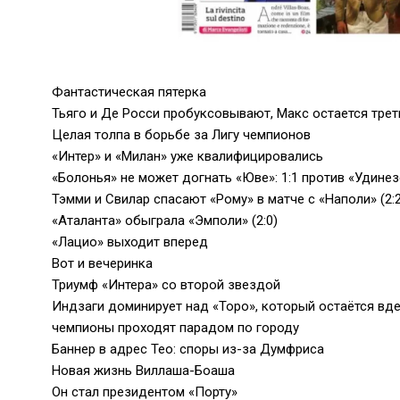
Фантастическая пятерка
Тьяго и Де Росси пробуксовывают, Макс остается трет
Целая толпа в борьбе за Лигу чемпионов
«Интер» и «Милан» уже квалифицировались
«Болонья» не может догнать «Юве»: 1:1 против «Удинез
Тэмми и Свилар спасают «Рому» в матче с «Наполи» (2:2
«Аталанта» обыграла «Эмполи» (2:0)
«Лацио» выходит вперед
Вот и вечеринка
Триумф «Интера» со второй звездой
Индзаги доминирует над «Торо», который остаётся вдес
чемпионы проходят парадом по городу
Баннер в адрес Тео: споры из-за Думфриса
Новая жизнь Виллаша-Боаша
Он стал президентом «Порту»