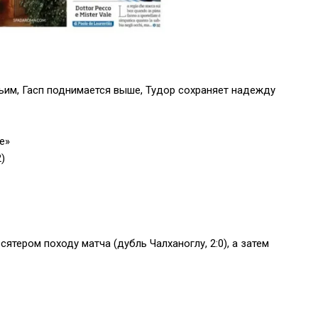
ьим, Гасп поднимается выше, Тудор сохраняет надежду
е»
)
ятером походу матча (дубль Чалханоглу, 2:0), а затем