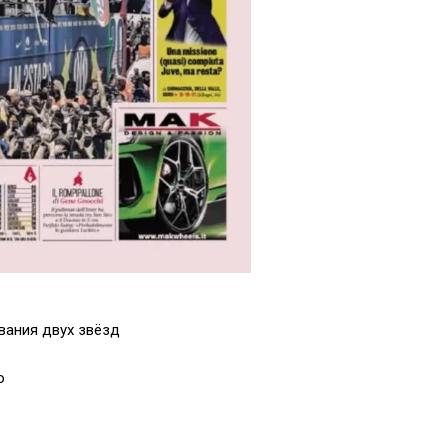
вания двух звёзд
о